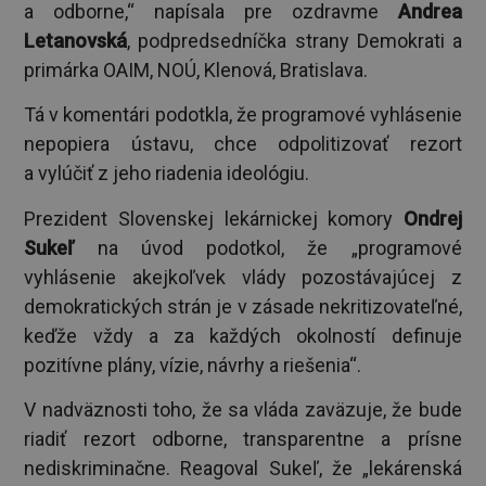
a odborne,“ napísala pre ozdravme
Andrea
Letanovská
, podpredsedníčka strany Demokrati a
primárka OAIM, NOÚ, Klenová, Bratislava.
Tá v komentári podotkla, že programové vyhlásenie
nepopiera ústavu, chce odpolitizovať rezort
a vylúčiť z jeho riadenia ideológiu.
Prezident Slovenskej lekárnickej komory
Ondrej
Sukeľ
na úvod podotkol, že „programové
vyhlásenie akejkoľvek vlády pozostávajúcej z
demokratických strán je v zásade nekritizovateľné,
keďže vždy a za každých okolností definuje
pozitívne plány, vízie, návrhy a riešenia“.
V nadväznosti toho, že sa vláda zaväzuje, že bude
riadiť rezort odborne, transparentne a prísne
nediskriminačne. Reagoval Sukeľ, že „lekárenská