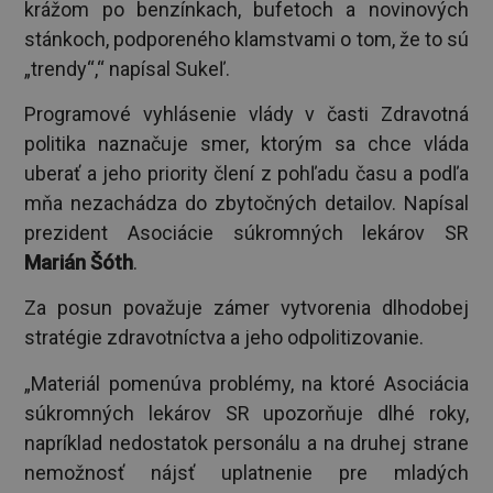
krážom po benzínkach, bufetoch a novinových
stánkoch, podporeného klamstvami o tom, že to sú
„trendy“,“ napísal Sukeľ.
Programové vyhlásenie vlády v časti Zdravotná
politika naznačuje smer, ktorým sa chce vláda
uberať a jeho priority člení z pohľadu času a podľa
mňa nezachádza do zbytočných detailov. Napísal
prezident Asociácie súkromných lekárov SR
Marián Šóth
.
Za posun považuje zámer vytvorenia dlhodobej
stratégie zdravotníctva a jeho odpolitizovanie.
„Materiál pomenúva problémy, na ktoré Asociácia
súkromných lekárov SR upozorňuje dlhé roky,
napríklad nedostatok personálu a na druhej strane
nemožnosť nájsť uplatnenie pre mladých