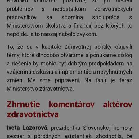
Rovnako vnímame pozitívne, že pri riešení
problémov s nedostatkom zdravotníckych
pracovníkov sa spomína spolupráca s
Ministerstvom školstva a financií, bez ktorých to
nepôjde.. a to naozaj nebolo zvykom.
To, že sa v kapitole Zdravotnej politiky objavili
témy, ktoré dlhodobo otvárame a ponúkame dialóg
a riešenia by mohlo byť dobrým predpokladom na
vzájomnú diskusiu a implementáciu nevyhnutných
zmien. My sme pripravení. Na ťahu je teraz
Ministerstvo zdravotníctva.
Zhrnutie komentárov aktérov
zdravotníctva
Iveta Lazorová
, prezidentka Slovenskej komory
sestier a pôrodných asistentiek, zhodnotila, že