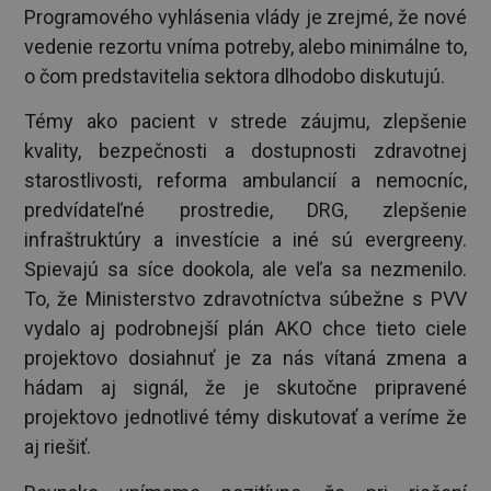
Programového vyhlásenia vlády je zrejmé, že nové
vedenie rezortu vníma potreby, alebo minimálne to,
o čom predstavitelia sektora dlhodobo diskutujú.
Témy ako pacient v strede záujmu, zlepšenie
kvality, bezpečnosti a dostupnosti zdravotnej
starostlivosti, reforma ambulancií a nemocníc,
predvídateľné prostredie, DRG, zlepšenie
infraštruktúry a investície a iné sú evergreeny.
Spievajú sa síce dookola, ale veľa sa nezmenilo.
To, že Ministerstvo zdravotníctva súbežne s PVV
vydalo aj podrobnejší plán AKO chce tieto ciele
projektovo dosiahnuť je za nás vítaná zmena a
hádam aj signál, že je skutočne pripravené
projektovo jednotlivé témy diskutovať a veríme že
aj riešiť.