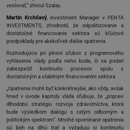
veslovať,“ zhrnul Szalay.
Martin Krchňavý
, investment Manager v PENTA
INVESTMENTS, zhodnotil, že odpolitizovanie a
dostatočné financovanie sektora sú kľúčové
predpoklady pre akékoľvek ďalšie opatrenia.
Rozhodujúce pri plnení sľubov z programového
vyhlásenia vlády podľa neho bude, či sa podarí
zabezpečiť kontinuitu procesov spolu s
dostatočným a stabilným financovaním sektora.
„Opatrenia mohli byť konkrétnejšie, ako vždy, avšak
hneď v úvode kapitoly vláda sľubuje, že „pripraví
dlhodobú stratégiu rozvoja zdravotníctva, ktorá
bude výsledkom dialógu s celým odborným a
politickým spektrom“. Mnohé spomínané opatrenia
sú beh na dlhú trať a vyžadujú si kontinuitu