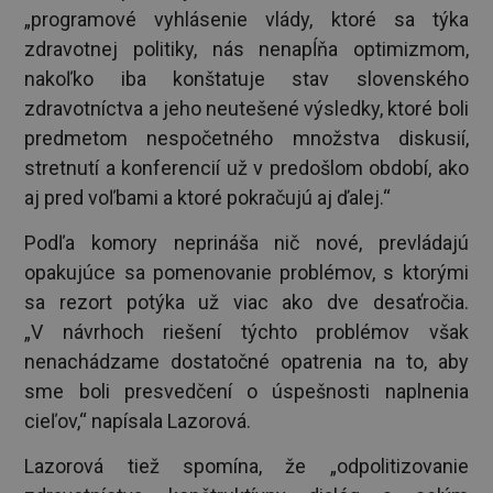
„programové vyhlásenie vlády, ktoré sa týka
zdravotnej politiky, nás nenapĺňa optimizmom,
nakoľko iba konštatuje stav slovenského
zdravotníctva a jeho neutešené výsledky, ktoré boli
predmetom nespočetného množstva diskusií,
stretnutí a konferencií už v predošlom období, ako
aj pred voľbami a ktoré pokračujú aj ďalej.“
Podľa komory neprináša nič nové, prevládajú
opakujúce sa pomenovanie problémov, s ktorými
sa rezort potýka už viac ako dve desaťročia.
„V návrhoch riešení týchto problémov však
nenachádzame dostatočné opatrenia na to, aby
sme boli presvedčení o úspešnosti naplnenia
cieľov,“ napísala Lazorová.
Lazorová tiež spomína, že „odpolitizovanie