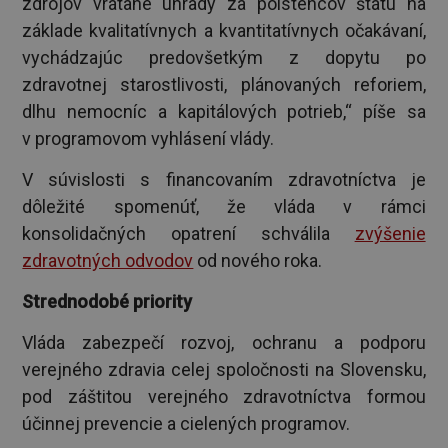
zdrojov vrátane úhrady za poistencov štátu na
základe kvalitatívnych a kvantitatívnych očakávaní,
vychádzajúc predovšetkým z dopytu po
zdravotnej starostlivosti, plánovaných reforiem,
dlhu nemocníc a kapitálových potrieb,“ píše sa
v programovom vyhlásení vlády.
V súvislosti s financovaním zdravotníctva je
dôležité spomenúť, že vláda v rámci
konsolidačných opatrení schválila
zvýšenie
zdravotných odvodov
od nového roka.
Strednodobé priority
Vláda zabezpečí rozvoj, ochranu a podporu
verejného zdravia celej spoločnosti na Slovensku,
pod záštitou verejného zdravotníctva formou
účinnej prevencie a cielených programov.