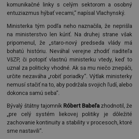
komunikačné linky s celým sektorom a osobný
entuziazmus hýbať vecami,“ napísal Vlachynský.
Ministerka tým podľa neho naznačila, že neprišla
na ministerstvo len kúriť. Na druhej strane však
pripomenul, že „staro-nový predseda vlády má
bohatú históriu. Neváhal verejne zhodiť riaditeľa
VšZP, či potopiť vlastnú ministerku vtedy, keď to
uznal za politicky vhodné. Ak sa mu niečo znepáči,
určite nezaváha „robiť poriadky“. Výtlak ministerky
nemusí stačiť na to, aby podržala svojich ľudí, alebo
dokonca samú seba“.
Bývalý štátny tajomník
Róbert Babeľa
zhodnotil, že
„pre celý systém liekovej politiky je dôležité
zachovanie kontinuity a stability v procesoch, ktoré
sme nastavili“.