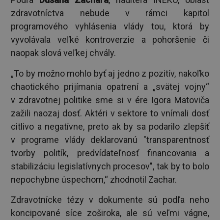
zdravotníctva nebude v rámci kapitol
programového vyhlásenia vlády tou, ktorá by
vyvolávala veľké kontroverzie a pohoršenie či
naopak slová veľkej chvály.
„To by možno mohlo byť aj jedno z pozitív, nakoľko
chaotického prijímania opatrení a „svätej vojny“
v zdravotnej politike sme si v ére Igora Matoviča
zažili naozaj dosť. Aktéri v sektore to vnímali dosť
citlivo a negatívne, preto ak by sa podarilo zlepšiť
v programe vlády deklarovanú "transparentnosť
tvorby politík, predvídateľnosť financovania a
stabilizáciu legislatívnych procesov", tak by to bolo
nepochybne úspechom,“ zhodnotil Zachar.
Zdravotnícke tézy v dokumente sú podľa neho
koncipované síce zoširoka, ale sú veľmi vágne,