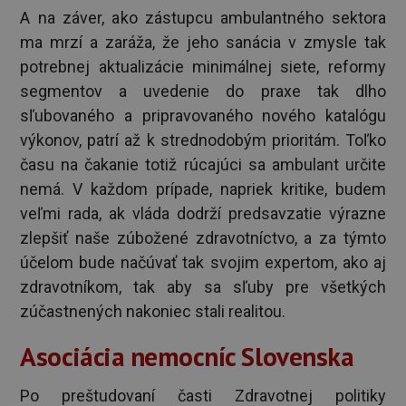
A na záver, ako zástupcu ambulantného sektora
ma mrzí a zaráža, že jeho sanácia v zmysle tak
potrebnej aktualizácie minimálnej siete, reformy
segmentov a uvedenie do praxe tak dlho
sľubovaného a pripravovaného nového katalógu
výkonov, patrí až k strednodobým prioritám. Toľko
času na čakanie totiž rúcajúci sa ambulant určite
nemá. V každom prípade, napriek kritike, budem
veľmi rada, ak vláda dodrží predsavzatie výrazne
zlepšiť naše zúbožené zdravotníctvo, a za týmto
účelom bude načúvať tak svojim expertom, ako aj
zdravotníkom, tak aby sa sľuby pre všetkých
zúčastnených nakoniec stali realitou.
Asociácia nemocníc Slovenska
Po preštudovaní časti Zdravotnej politiky