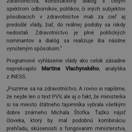
zdravotníctva, konštruktívny dialóg s celým
spektrom odborníkov, politikov, či iných subjektov
pôsobiacich v zdravotníctve mali za cieľ aj
predošlé vlády, žiaľ, do reálnej podoby sa nikdy
nedostali. Zdravotníctvo je plné politických
nominantov a dialóg sa realizuje iba násilne
vynúteným spôsobom.“
Programové vyhlásenie vlády ako celok zásadne
neprekvapilo
Martina Vlachynského
, analytika
z INESS.
„Pozrime sa na zdravotníctvo. A rovno si napíšme,
že nejde len o text PVV, ale aj o fakt, že ministerka
si na miesto štátneho tajomníka vybrala všetkým
dobre známeho Michala Štofka. Ťažko nájsť
človeka, ktorý by mal podobnú kombináciu
prehľadu, skúsenosti s fungovaním ministerstva,