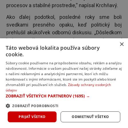
procesov a stabilné prostredie,“ napísal Krchňavý.
Ako ďalej podotkol, posledné roky sme boli
svedkami presného opaku, keď politický boj
prehlušil akúkoľvek odbornú diskusiu. „Dôsledkom
boli neustále zmeny stratégie a neschopnosť
×
Táto webová lokalita používa súbory
konsenzuálnej dohody viedla k tomu, že dodnes
cookie.
nevieme, kde bude stáť národná koncová
nemocnica, alebo že projekty nemocníc z plánu
Súbory cookie používame na prispôsobenie obsahu, reklám a analýzu
návštevnosti. Informácie o vašom používaní našej stránky zdieľame aj
obnovy sú na hrane stihnuteľnosti. Odpolitizovanie
s našimi reklamnými a analytickými partnermi, ktorí ich môžu
zdravotníckych tém a dostatočné financovanie
kombinovať s inými informáciami, ktoré ste im poskytli alebo ktoré
zhromaždili pri používaní ich služieb.
Zásady ochrany osobných
sektora sú dva kľúčové predpoklady pre akékoľvek
údajov
ďalšie opatrenia,“ reagoval Krchňavý.
ZOBRAZIŤ VŠETKÝCH PARTNEROV
(1695) →
ZOBRAZIŤ PODROBNOSTI
Zväz ambulantných poskytovateľov
PRIJAŤ VŠETKO
ODMIETNUŤ VŠETKO
Asociácia nemocníc Slovenska
Dušan Zachar