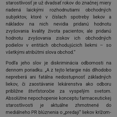
starostlivosť je už dvadsať rokov do značnej miery
riadená laickými rozhodnutiami obchodných
subjektov, ktoré v číslach spotreby liekov a
nákladov na nich nevidia pridanú hodnotu
zvyšovania kvality života pacientov, ale pridanú
hodnotu zvyšovania ziskov ich obchodných
podielov v entitách obchodujúcich liekmi – so
všetkými atribútmi slova obchod.“
Podľa jeho slov je diskriminácia odbornosti na
dennom poriadku. „A z tejto letargie nás dlhodobo
nepreberá ani fatálna nedostupnosť základných
liekov, či zaostávanie lekárenstva ako odboru
približne štvrťstoročie za vyspelým svetom.
Absolútne nepochopenie konceptu farmaceutickej
starostlivosti je aktuálne zhmotnené do
mediálneho PR blúznenia o „predaji“ liekov krížom-