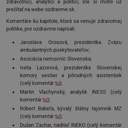
zdravotníci, analytici a politici, ste si mohli už
prečítať na webe ozdravme.sk.
Komentáre ku kapitole, ktorá sa venuje zdravotnej
politike, pre ozdravme napísali:
Jaroslava Orosová, prezidentka Zväzu
ambulantných poskytovateľov;
Asociácia nemocníc Slovenska;
Iveta Lazorová, prezidentka Slovenskej
komory sestier a pôrodných asistentiek
(celý komentár
tu
);
Martin Vlachynský, analytik INESS (celý
komentár
tu
);
Róbert Babeľa, bývalý štátny tajomník MZ
(celý komentár
tu
);
Dušan Zachar, riaditeľ INEKO (celý komentár