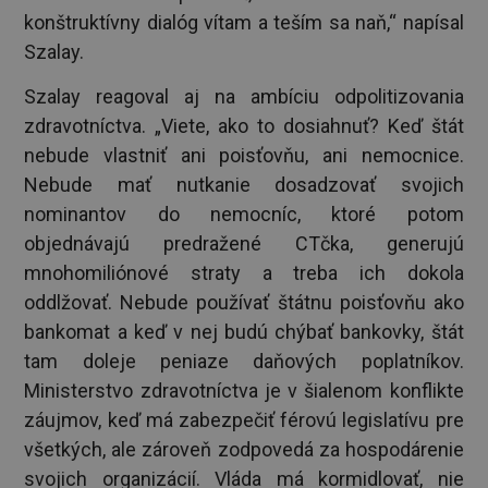
konštruktívny dialóg vítam a teším sa naň,“ napísal
Szalay.
Szalay reagoval aj na ambíciu odpolitizovania
zdravotníctva. „Viete, ako to dosiahnuť? Keď štát
nebude vlastniť ani poisťovňu, ani nemocnice.
Nebude mať nutkanie dosadzovať svojich
nominantov do nemocníc, ktoré potom
objednávajú predražené CTčka, generujú
mnohomiliónové straty a treba ich dokola
oddlžovať. Nebude používať štátnu poisťovňu ako
bankomat a keď v nej budú chýbať bankovky, štát
tam doleje peniaze daňových poplatníkov.
Ministerstvo zdravotníctva je v šialenom konflikte
záujmov, keď má zabezpečiť férovú legislatívu pre
všetkých, ale zároveň zodpovedá za hospodárenie
svojich organizácií. Vláda má kormidlovať, nie