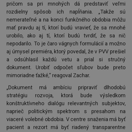
pričom sa pri mnohých dá predstaviť veľmi
rozdielny spôsob ich napĺňania. „Takže sú
nemerateľné a na konci funkčného obdobia môžu
mať pravdu aj tí, ktorí budú vravieť, že sa mnohé
urobilo, ako aj tí, ktorí budú tvrdiť, že sa nič
nepodarilo. To je čaro vágnych formulácií a možno
aj úmysel premiéra, ktorý povedal, že v PVV prešiel
a odsúhlasil každú vetu a prial si stručný
dokument. Urobiť odpočet sľubov bude preto
mimoriadne ťažké,“ reagoval Zachar.
„Dokument má ambíciu pripraviť dlhodobú
stratégiu rozvoja, ktorá bude výsledkom
konštruktívneho dialógu relevantných subjektov,
naprieč politickým spektrom s presahom na
viaceré volebné obdobia. V centre snaženia má byť
pacient a rezort má byť riadený transparentne