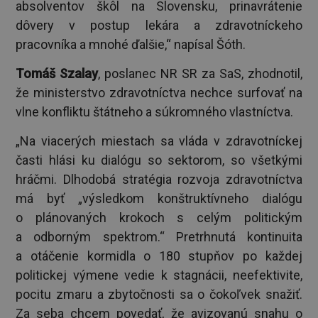
absolventov škôl na Slovensku, prinavrátenie
dôvery v postup lekára a zdravotníckeho
pracovníka a mnohé ďalšie,“ napísal Šóth.
Tomáš Szalay
, poslanec NR SR za SaS, zhodnotil,
že ministerstvo zdravotníctva nechce surfovať na
vlne konfliktu štátneho a súkromného vlastníctva.
„Na viacerých miestach sa vláda v zdravotníckej
časti hlási ku dialógu so sektorom, so všetkými
hráčmi. Dlhodobá stratégia rozvoja zdravotníctva
má byť „výsledkom konštruktívneho dialógu
o plánovaných krokoch s celým politickým
a odborným spektrom.“ Pretrhnutá kontinuita
a otáčenie kormidla o 180 stupňov po každej
politickej výmene vedie k stagnácii, neefektivite,
pocitu zmaru a zbytočnosti sa o čokoľvek snažiť.
Za seba chcem povedať, že avizovanú snahu o