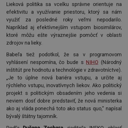
Lieková politika sa vcelku správne orientuje na
efektivitu a využívanie priestoru, ktorý sa nám
využiť za posledné roky veľmi nepodarilo.
Napríklad aj efektívnejším vstupom biosimilárov,
ktoré môžu ešte výraznejšie pomôcť v oblasti
zdrojov na lieky.
Babeľa tiež podotkol, že sa v programovom
vyhlásení nespomína, čo bude s
NIHO
(Národný
inštitút pre hodnotu a technológie v zdravotníctve).
„Je to úplne nová bariéra vstupu, a určite aj
rýchleho vstupu, inovatívnych liekov. Ako politický
projekt s politickým obsadením jeho vedenia si
neviem dosť dobre predstaviť, že nová ministerka
ako aj vláda ponechá toto ako status quo,“ napísal
bývalý štátny tajomník.
Podľa
Dušana Zachara
, riaditeľa INEKO, oblasť