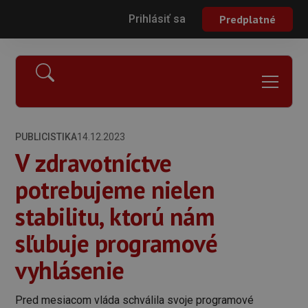
Prihlásiť sa
Predplatné
PUBLICISTIKA
14.12.2023
V zdravotníctve
potrebujeme nielen
stabilitu, ktorú nám
sľubuje programové
vyhlásenie
Pred mesiacom vláda schválila svoje programové