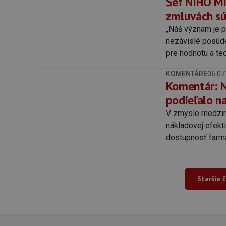
Šéf NIHO Mi
zmluvách sú 
„Náš význam je pr
nezávislé posúden
pre hodnotu a te
KOMENTÁRE
06.07
Komentár: N
podieľalo n
V zmysle medzin
nákladovej efekt
dostupnosť farm
kľúčovým prvkom
Staršie 