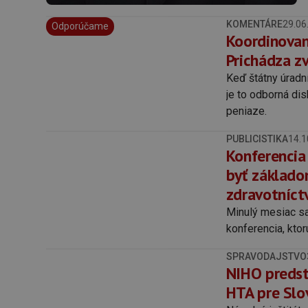
KOMENTÁRE
29.06
Odporúčame
Koordinovan
Prichádza z
Keď štátny úradn
je to odborná disk
peniaze.
PUBLICISTIKA
14.1
Konferencia
byť základo
zdravotníct
Minulý mesiac sa
konferencia, kto
SPRAVODAJSTVO
NIHO predst
HTA pre Slo