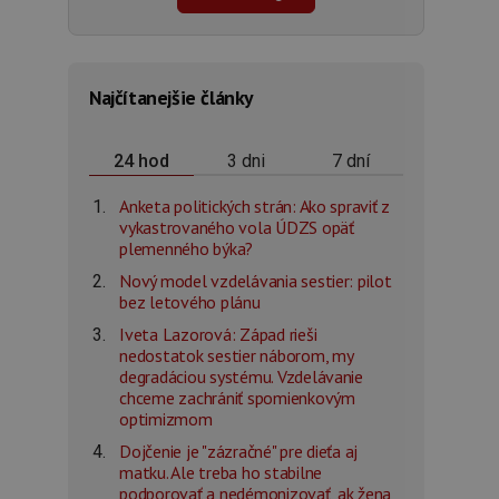
Najčítanejšie články
3 dni
7 dní
24 hod
Anketa politických strán: Ako spraviť z
vykastrovaného vola ÚDZS opäť
plemenného býka?
Nový model vzdelávania sestier: pilot
bez letového plánu
Iveta Lazorová: Západ rieši
nedostatok sestier náborom, my
degradáciou systému. Vzdelávanie
chceme zachrániť spomienkovým
optimizmom
Dojčenie je "zázračné" pre dieťa aj
matku. Ale treba ho stabilne
podporovať a nedémonizovať, ak žena