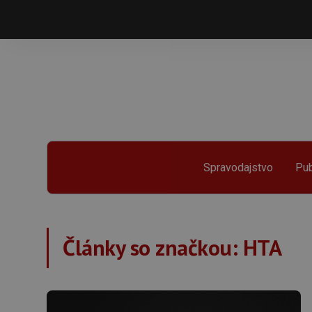
Spravodajstvo
Pub
Články so značkou:
HTA