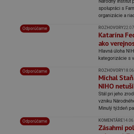
Národný inštitút 
spolupráci s Far
organizácie a ri
methodological g
ROZHOVORY
22.07
Odporúčame
zdravotníctva SR
Katarína Fe
ako verejno
Hlavná úloha NIH
kategorizácie s
ROZHOVORY
18.06
Odporúčame
Michal Staň
NIHO netuši
Stál pri jeho zrod
vzniku Národného 
Minulý týždeň par
podmienky, za kt
KOMENTÁRE
14.06
Odporúčame
NIHO.
Zásahmi pol