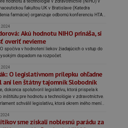
pre hodnotu a technológie v zdravotníctve (NIHO) v
maceutickou fakultou UK v Bratislave (Katedra
adenia farmácie) organizuje odbornú konferenciu HTA
uideline for Slovakia v priestoroch Ministerstva
.2024
.
dorová: Akú hodnotu NIHO prináša, si
sť overiť nevieme
O spočíva v hodnotení liekov žiadajúcich o vstup do
 vysokým dopadom na rozpočet.
.2024
ák: O legislatívnom prílepku ohľadne
l ani len štátny tajomník Slobodník
e, dokonca spolutvoril legislatívu, ktorá prispela k
inštitútu pre hodnotu a technológie v zdravotníctve.
lament schválil legislatívu, ktorá okrem iného mení
orých môže niekto zasadnúť na stoličku riaditeľa
.2024
itikov sme získali noblesnú parádu za