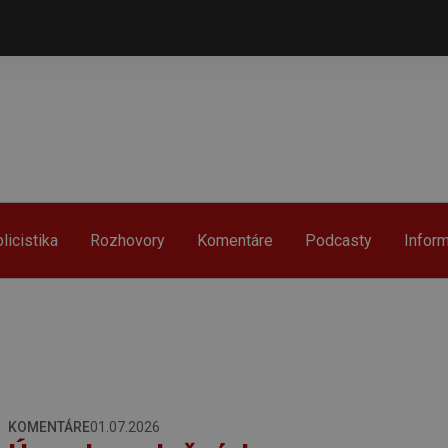
licistika
Rozhovory
Komentáre
Podcasty
Infor
KOMENTÁRE
01.07.2026