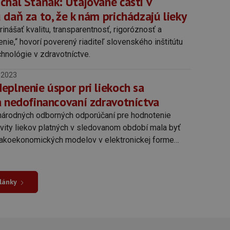
chal Staňák: Utajované časti v
daň za to, že k nám prichádzajú lieky
inášať kvalitu, transparentnosť, rigoróznosť a
ie,“ hovorí poverený riaditeľ slovenského inštitútu
chnológie v zdravotníctve.
.2023
eplnenie úspor pri liekoch sa
a nedofinancovaní zdravotníctva
árodných odborných odporúčaní pre hodnotenie
ivity liekov platných v sledovanom období mala byť
akoekonomických modelov v elektronickej forme
 pre proces posúdenia.
články