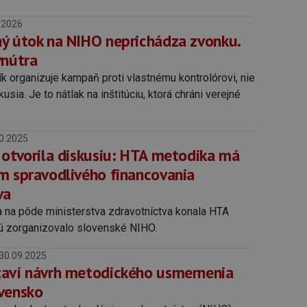
.2026
ý útok na NIHO neprichádza zvonku.
vnútra
ík organizuje kampaň proti vlastnému kontrolórovi, nie
usia. Je to nátlak na inštitúciu, ktorá chráni verejné
0.2025
 otvorila diskusiu: HTA metodika má
m spravodlivého financovania
va
 na pôde ministerstva zdravotníctva konala HTA
rú zorganizovalo slovenské NIHO.
30.09.2025
aví návrh metodického usmernenia
vensko