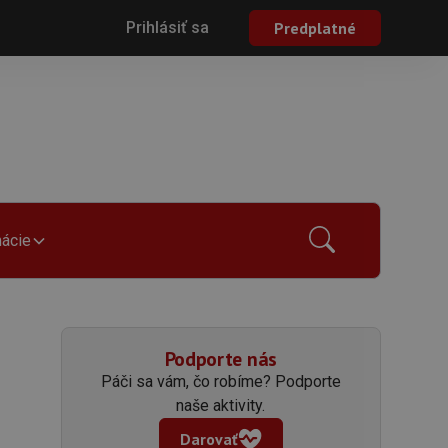
Prihlásiť sa
Predplatné
mácie
Podporte nás
Páči sa vám, čo robíme? Podporte
naše aktivity.
Darovať