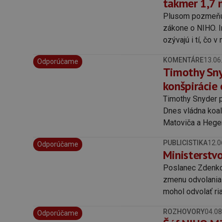
takmer 1,7 
Plusom pozmeňujú
zákone o NIHO. In
ozývajú i tí, čo v
KOMENTÁRE
13.06
Odporúčame
Timothy Sny
konšpirácie
Timothy Snyder p
Dnes vládna koalí
Matoviča a Heger
skrátené legislat
PUBLICISTIKA
12.0
Odporúčame
Ministerstv
Poslanec Zdenko
zmenu odvolania 
mohol odvolať ria
ROZHOVORY
04.08
Odporúčame