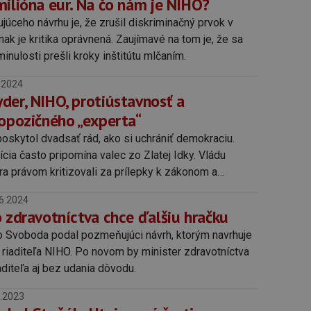
milióna eur. Na čo nám je NIHO?
ceho návrhu je, že zrušil diskriminačný prvok v
ak je kritika oprávnená. Zaujímavé na tom je, že sa
 minulosti prešli kroky inštitútu mlčaním.
.2024
der, NIHO, protiústavnosť a
 opozičného „experta“
oskytol dvadsať rád, ako si uchrániť demokraciu.
cia často pripomína valec zo Zlatej Idky. Vládu
a právom kritizovali za prílepky k zákonom a
ívne konania. Pár mesiacov po voľbách robia to isté.
6.2024
o zdravotníctva chce ďalšiu hračku
 Svoboda podal pozmeňujúci návrh, ktorým navrhuje
riaditeľa NIHO. Po novom by minister zdravotníctva
diteľa aj bez udania dôvodu.
.2023