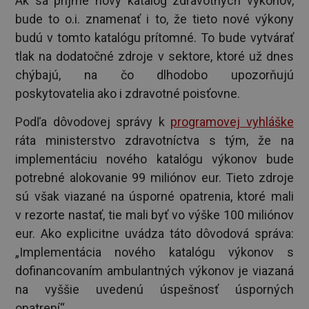
Ak sa príjme nový katalóg zdravotných výkonov,
bude to o.i. znamenať i to, že tieto nové výkony
budú v tomto katalógu prítomné. To bude vytvárať
tlak na dodatočné zdroje v sektore, ktoré už dnes
chýbajú, na čo dlhodobo upozorňujú
poskytovatelia ako i zdravotné poisťovne.
Podľa dôvodovej správy k
programovej vyhláške
ráta ministerstvo zdravotníctva s tým, že na
implementáciu nového katalógu výkonov bude
potrebné alokovanie 99 miliónov eur. Tieto zdroje
sú však viazané na úsporné opatrenia, ktoré mali
v rezorte nastať, tie mali byť vo výške 100 miliónov
eur. Ako explicitne uvádza táto dôvodová správa:
„Implementácia nového katalógu výkonov s
dofinancovaním ambulantných výkonov je viazaná
na vyššie uvedenú úspešnosť úsporných
opatrení“.