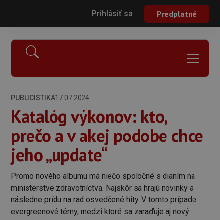
Prihlásiť sa
Predplatné
PUBLICISTIKA
17.07.2024
Katalóg výkonov: kto,
prečo a v akej podobe chce
jeho „update“
Promo nového albumu má niečo spoločné s dianím na
ministerstve zdravotníctva. Najskôr sa hrajú novinky a
následne prídu na rad osvedčené hity. V tomto prípade
evergreenové témy, medzi ktoré sa zaraďuje aj nový