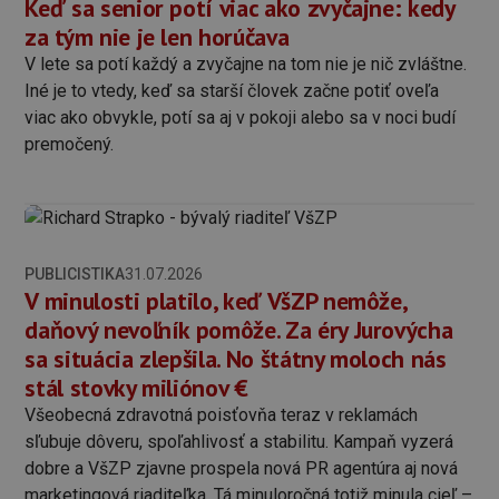
Keď sa senior potí viac ako zvyčajne: kedy
za tým nie je len horúčava
V lete sa potí každý a zvyčajne na tom nie je nič zvláštne.
Iné je to vtedy, keď sa starší človek začne potiť oveľa
viac ako obvykle, potí sa aj v pokoji alebo sa v noci budí
premočený.
PUBLICISTIKA
31.07.2026
V minulosti platilo, keď VšZP nemôže,
daňový nevoľník pomôže. Za éry Jurovýcha
sa situácia zlepšila. No štátny moloch nás
stál stovky miliónov €
Všeobecná zdravotná poisťovňa teraz v reklamách
sľubuje dôveru, spoľahlivosť a stabilitu. Kampaň vyzerá
dobre a VšZP zjavne prospela nová PR agentúra aj nová
marketingová riaditeľka. Tá minuloročná totiž minula cieľ –