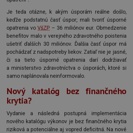
Je teda otázne, k akým úsporám reálne došlo,
keďže podstatnú časť úspor; mali tvoriť úsporné
opatrenia vo
VšZP
– 36 miliónov eur. Obmedzenie
benefitov malo v verejného zdravotného poistenia
ušetriť ďalších 30 miliónov. Ďalšia časť úspor má
pochádzať z nadspotreby liekov. Zatiaľ nie je jasné,
či sa tieto úsporné opatrenia darí dodržiavať
a ministerstvo zdravotníctva o úsporách, ktoré si
samo naplánovala neinformovalo.
Nový katalóg bez finančného
krytia?
Vydanie a následná postupná implementácia
nového katalógu výkonov je bez finančného krytia
riziková a potenciálne aj vopred deficitná. Na nové