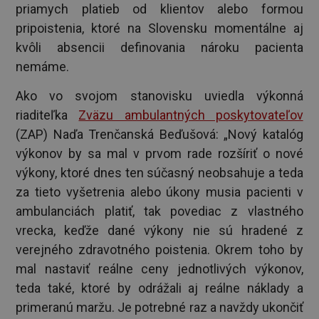
priamych platieb od klientov alebo formou
pripoistenia, ktoré na Slovensku momentálne aj
kvôli absencii definovania nároku pacienta
nemáme.
Ako vo svojom stanovisku uviedla výkonná
riaditeľka
Zväzu ambulantných poskytovateľov
(ZAP) Naďa Trenčanská Beďušová: „Nový katalóg
výkonov by sa mal v prvom rade rozšíriť o nové
výkony, ktoré dnes ten súčasný neobsahuje a teda
za tieto vyšetrenia alebo úkony musia pacienti v
ambulanciách platiť, tak povediac z vlastného
vrecka, keďže dané výkony nie sú hradené z
verejného zdravotného poistenia. Okrem toho by
mal nastaviť reálne ceny jednotlivých výkonov,
teda také, ktoré by odrážali aj reálne náklady a
primeranú maržu. Je potrebné raz a navždy ukončiť