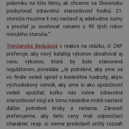
polemiku na túto tému, ak chceme na Slovensku
poskytovať zdravotnú starostlivosť hodnú 21.
storočia musíme k nej nastaviť aj adekvátne sumy
a prestať ju oceňovať cenami z 90 tých rokov
minulého storočia.“
Trenčanská Bedušová
v reakcii na otázku, či ZAP
preferuje, aby nový katalóg výkonov obsahoval aj
cenu výkonov, ktorá by bola stanovená
regulátorom, povedala: „Je potrebné, aby sme sa
vo finále vedeli oprieť o konkrétne hodnoty, akýsi
východiskový cenník, aby sme si ako spoločnosť
vedeli spočítať, koľko nás ročne zdravotná
starostlivosť stojí a k tomu následne mohli nastaviť
ďalšie potrebné kroky a riešenia. Zároveň
preferujeme, aby tieto ceny mali odporúčací
charakter, resp. si vieme predstaviť určitý rozsah