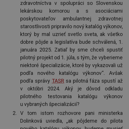
zdravotníctva v spolupráci so Slovenskou
lekárskou komorou a s asociáciami
poskytovateľov ambulantnej zdravotnej
starostlivosti pripravilo nový katalóg výkonov,
ktorý by mal uzrieť svetlo sveta, ak všetko
dobre pôjde a legislatíva bude schválená, 1.
januára 2025. Zatiaľ by sme chceli spustiť
pilotný projekt od 1. júla, s tým, že vyberieme
niektoré špecializácie, ktoré by vykazovali už
podľa nového katalógu výkonov“. Avšak
podľa správy
TASR
sa pilotná fáza spustí až
v októbri 2024. Aký je dôvod odkladu
pilotného testovania katalógu výkonov
u vybraných špecializácií?
V tom istom rozhovore pani ministerka
Dolinková uviedla, „ak pôjdeme do pilota
nového katalógu výkonov, budeme musieť