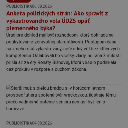
PUBLICISTIKA
06.08.2026
Anketa politických strán: Ako spraviť z
vykastrovaného vola ÚDZS opäť
plemenného býka?
Úrad pre dohľad mal byť rozhodcom, ktorý dohliada na
poskytovanie zdravotnej starostlivosti. Postupom času
sa z neho stal vykastrovaný, neškodný vôl bez kľúčových
kompetencií. Oslabovali ho všetky vlády, no rana z milosti
prišla až za éry Renáty Bláhovej, ktorá veselo podnikala
cez prokúru v rozpore s duchom zákona.
PUBLICISTIKA
04.08.2026