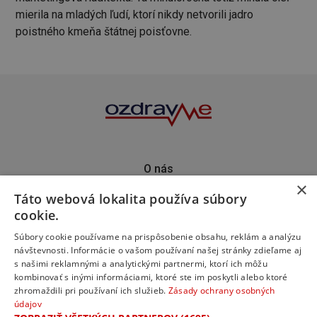
mierila na mladých ľudí, ktorí nikdy netvorili jadro
poistného kmeňa štátnej poisťovne.
O nás
×
Kontakt
Táto webová lokalita používa súbory
Predplatné
cookie.
Inzercia
Podporte nás
Súbory cookie používame na prispôsobenie obsahu, reklám a analýzu
návštevnosti. Informácie o vašom používaní našej stránky zdieľame aj
s našimi reklamnými a analytickými partnermi, ktorí ich môžu
kombinovať s inými informáciami, ktoré ste im poskytli alebo ktoré
zhromaždili pri používaní ich služieb.
Zásady ochrany osobných
údajov