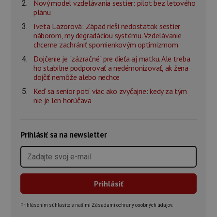
Nový model vzdelávania sestier: pilot bez letového
plánu
Iveta Lazorová: Západ rieši nedostatok sestier
náborom, my degradáciou systému. Vzdelávanie
chceme zachrániť spomienkovým optimizmom
Dojčenie je "zázračné" pre dieťa aj matku. Ale treba
ho stabilne podporovať a nedémonizovať, ak žena
dojčiť nemôže alebo nechce
Keď sa senior potí viac ako zvyčajne: kedy za tým
nie je len horúčava
Prihlásiť sa na newsletter
Prihlásením súhlasíte s našimi Zásadami ochrany osobných údajov.