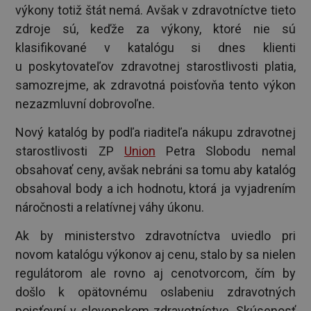
výkony totiž štát nemá. Avšak v zdravotníctve tieto
zdroje sú, keďže za výkony, ktoré nie sú
klasifikované v katalógu si dnes klienti
u poskytovateľov zdravotnej starostlivosti platia,
samozrejme, ak zdravotná poisťovňa tento výkon
nezazmluvní dobrovoľne.
Nový katalóg by podľa riaditeľa nákupu zdravotnej
starostlivosti ZP
Union
Petra Slobodu nemal
obsahovať ceny, avšak nebráni sa tomu aby katalóg
obsahoval body a ich hodnotu, ktorá ja vyjadrením
náročnosti a relatívnej váhy úkonu.
Ak by ministerstvo zdravotníctva uviedlo pri
novom katalógu výkonov aj cenu, stalo by sa nielen
regulátorom ale rovno aj cenotvorcom, čím by
došlo k opätovnému oslabeniu zdravotných
poisťovní v slovenskom zdravotníctve. Skúsenosť