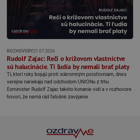
ROZHOVORY
21.07.2026
Rudolf Zajac: Reči o krížovom vlastníctve
sú halucinácie. Tí ľudia by nemali brať platy
Tí, ktorí roky bojujú proti súkromným poisťovniam, dnes
verejne nariekajú nad odchodom UNIONu z trhu.
Exminister Rudolf Zajac takéto konanie vidí a v rozhovore
hovorí, že nemá rád falošné zavýjanie.