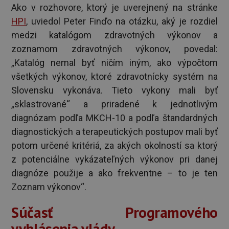
Ako v rozhovore, ktorý je uverejnený na stránke
HPI
, uviedol Peter Finďo na otázku, aký je rozdiel
medzi katalógom zdravotných výkonov a
zoznamom zdravotných výkonov, povedal:
„Katalóg nemal byť ničím iným, ako výpočtom
všetkých výkonov, ktoré zdravotnícky systém na
Slovensku vykonáva. Tieto vykony mali byť
„sklastrované“ a priradené k jednotlivým
diagnózam podľa MKCH-10 a podľa štandardných
diagnostických a terapeutických postupov mali byť
potom určené kritériá, za akých okolností sa ktorý
z potenciálne vykázateľných výkonov pri danej
diagnóze použije a ako frekventne – to je ten
Zoznam výkonov“.
Súčasť Programového
vyhlásenia vlády