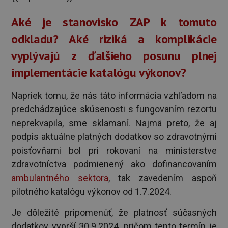
Aké je stanovisko ZAP k tomuto
odkladu? Aké riziká a komplikácie
vyplývajú z ďalšieho posunu plnej
implementácie katalógu výkonov?
Napriek tomu, že nás táto informácia vzhľadom na
predchádzajúce skúsenosti s fungovaním rezortu
neprekvapila, sme sklamaní. Najmä preto, že aj
podpis aktuálne platných dodatkov so zdravotnými
poisťovňami bol pri rokovaní na ministerstve
zdravotníctva podmienený ako dofinancovaním
ambulantného sektora
, tak zavedením aspoň
pilotného katalógu výkonov od 1.7.2024.
Je dôležité pripomenúť, že platnosť súčasných
dodatkov vyprší 30.9.2024, pričom tento termín je