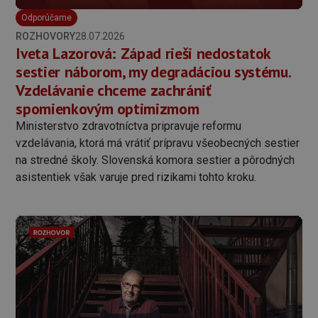
Odporúčame
ROZHOVORY
28.07.2026
Iveta Lazorová: Západ rieši nedostatok
sestier náborom, my degradáciou systému.
Vzdelávanie chceme zachrániť
spomienkovým optimizmom
Ministerstvo zdravotníctva pripravuje reformu
vzdelávania, ktorá má vrátiť prípravu všeobecných sestier
na stredné školy. Slovenská komora sestier a pôrodných
asistentiek však varuje pred rizikami tohto kroku.