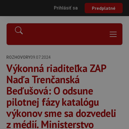
Prihlásiť sa
Predplatné
ROZHOVORY
09.07.2024
Výkonná riaditeľka ZAP
Naďa Trenčanská
Beďušová: O odsune
pilotnej fázy katalógu
výkonov sme sa dozvedeli
z médií. Ministerstvo