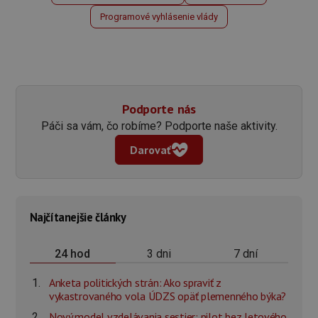
Programové vyhlásenie vlády
Podporte nás
Páči sa vám, čo robíme? Podporte naše aktivity.
Darovať
Najčítanejšie články
3 dni
7 dní
24 hod
Anketa politických strán: Ako spraviť z
vykastrovaného vola ÚDZS opäť plemenného býka?
Nový model vzdelávania sestier: pilot bez letového