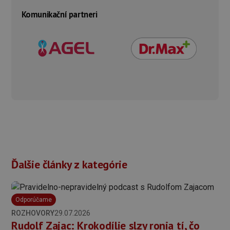
Komunikační partneri
Ďalšie články z kategórie
Odporúčame
ROZHOVORY
29.07.2026
Rudolf Zajac: Krokodílie slzy ronia tí, čo