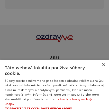
O nás
×
Kontakt
Táto webová lokalita používa súbory
Predplatné
cookie.
Inzercia
Podporte nás
Súbory cookie používame na prispôsobenie obsahu, reklám a analýzu
návštevnosti. Informácie o vašom používaní našej stránky zdieľame aj
s našimi reklamnými a analytickými partnermi, ktorí ich môžu
kombinovať s inými informáciami, ktoré ste im poskytli alebo ktoré
zhromaždili pri používaní ich služieb.
Zásady ochrany osobných
údajov
ZOBRAZIŤ VŠETKÝCH PARTNEROV
(1695) →