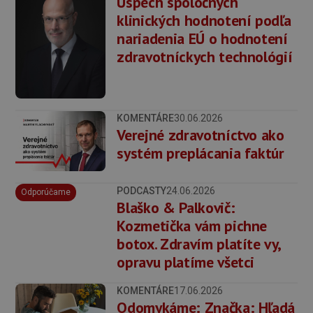
Úspech spoločných
klinických hodnotení podľa
nariadenia EÚ o hodnotení
zdravotníckych technológií
KOMENTÁRE
30.06.2026
Verejné zdravotníctvo ako
systém preplácania faktúr
PODCASTY
24.06.2026
Odporúčame
Blaško & Palkovič:
Kozmetička vám pichne
botox. Zdravím platíte vy,
opravu platíme všetci
KOMENTÁRE
17.06.2026
Odomykáme: Značka: Hľadá