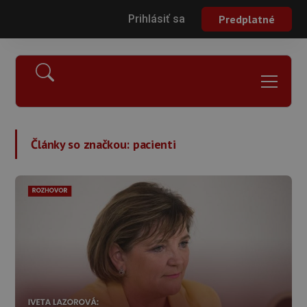
Prihlásiť sa
Predplatné
Články so značkou:
pacienti