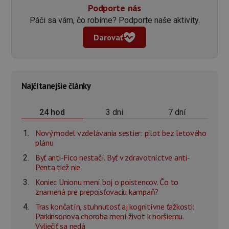
Podporte nás
Páči sa vám, čo robíme? Podporte naše aktivity.
Darovať
Najčítanejšie články
3 dni
7 dní
24 hod
Nový model vzdelávania sestier: pilot bez letového
plánu
Byť anti-Fico nestačí. Byť v zdravotníctve anti-
Penta tiež nie
Koniec Unionu mení boj o poistencov. Čo to
znamená pre prepoisťovaciu kampaň?
Tras končatín, stuhnutosť aj kognitívne ťažkosti:
Parkinsonova choroba mení život k horšiemu.
Vyliečiť sa nedá