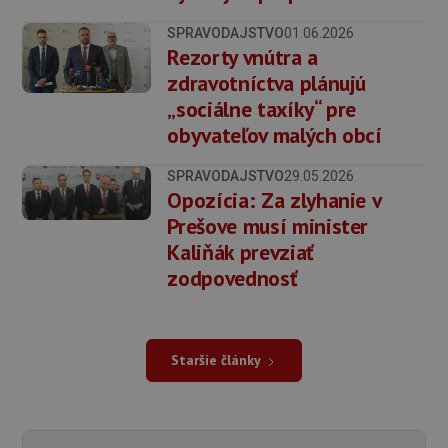
SPRAVODAJSTVO
01.06.2026
Rezorty vnútra a
zdravotníctva plánujú
„sociálne taxíky“ pre
obyvateľov malých obcí
SPRAVODAJSTVO
29.05.2026
Opozícia: Za zlyhanie v
Prešove musí minister
Kaliňák prevziať
zodpovednosť
Staršie články