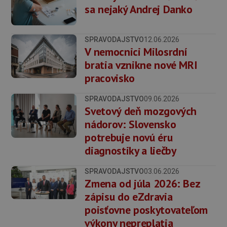
sa nejaký Andrej Danko
SPRAVODAJSTVO
12.06.2026
V nemocnici Milosrdní
bratia vznikne nové MRI
pracovisko
SPRAVODAJSTVO
09.06.2026
Svetový deň mozgových
nádorov: Slovensko
potrebuje novú éru
diagnostiky a liečby
SPRAVODAJSTVO
03.06.2026
Zmena od júla 2026: Bez
zápisu do eZdravia
poisťovne poskytovateľom
výkony nepreplatia