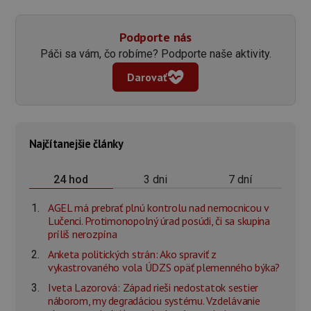
Podporte nás
Páči sa vám, čo robíme? Podporte naše aktivity.
Darovať
Najčítanejšie články
3 dni
7 dní
24 hod
AGEL má prebrať plnú kontrolu nad nemocnicou v
Lučenci. Protimonopolný úrad posúdi, či sa skupina
príliš nerozpína
Anketa politických strán: Ako spraviť z
vykastrovaného vola ÚDZS opäť plemenného býka?
Iveta Lazorová: Západ rieši nedostatok sestier
náborom, my degradáciou systému. Vzdelávanie