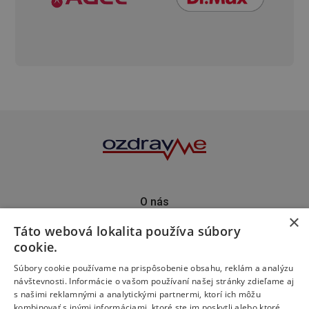
O nás
×
Kontakt
Táto webová lokalita používa súbory
Predplatné
cookie.
Inzercia
Podporte nás
Súbory cookie používame na prispôsobenie obsahu, reklám a analýzu
návštevnosti. Informácie o vašom používaní našej stránky zdieľame aj
s našimi reklamnými a analytickými partnermi, ktorí ich môžu
kombinovať s inými informáciami, ktoré ste im poskytli alebo ktoré