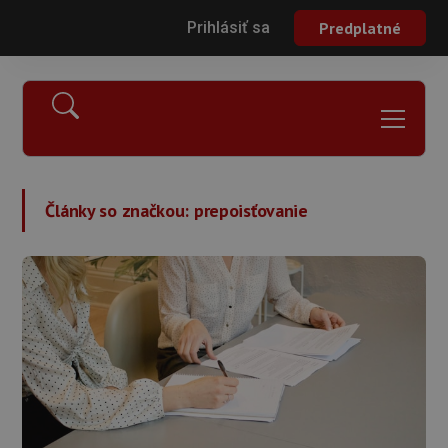
Prihlásiť sa
Predplatné
Články so značkou:
prepoisťovanie