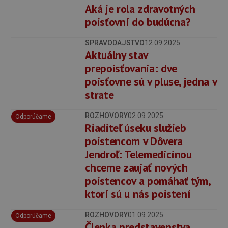
Aká je rola zdravotných
poisťovní do budúcna?
SPRAVODAJSTVO
12.09.2025
Aktuálny stav
prepoisťovania: dve
poisťovne sú v pluse, jedna v
strate
ROZHOVORY
02.09.2025
Odporúčame
Riaditeľ úseku služieb
poistencom v Dôvera
Jendroľ: Telemedicínou
chceme zaujať nových
poistencov a pomáhať tým,
ktorí sú u nás poistení
ROZHOVORY
01.09.2025
Odporúčame
Členka predstavenstva