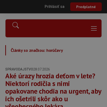
Prihlásiť sa
Predplatné
Články so značkou:
horúčavy
SPRAVODAJSTVO
28.07.2026
Aké úrazy hrozia deťom v lete?
Niektorí rodičia s nimi
opakovane chodia na urgent, aby
ich ošetrili skôr ako u
všeobecného lekára