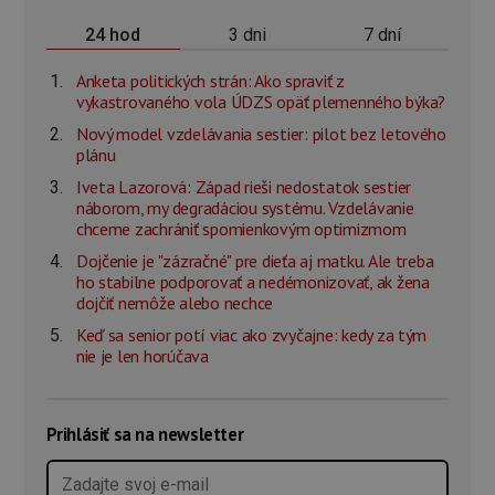
3 dni
7 dní
24 hod
Anketa politických strán: Ako spraviť z
vykastrovaného vola ÚDZS opäť plemenného býka?
Nový model vzdelávania sestier: pilot bez letového
plánu
Iveta Lazorová: Západ rieši nedostatok sestier
náborom, my degradáciou systému. Vzdelávanie
chceme zachrániť spomienkovým optimizmom
Dojčenie je "zázračné" pre dieťa aj matku. Ale treba
ho stabilne podporovať a nedémonizovať, ak žena
dojčiť nemôže alebo nechce
Keď sa senior potí viac ako zvyčajne: kedy za tým
nie je len horúčava
Prihlásiť sa na newsletter