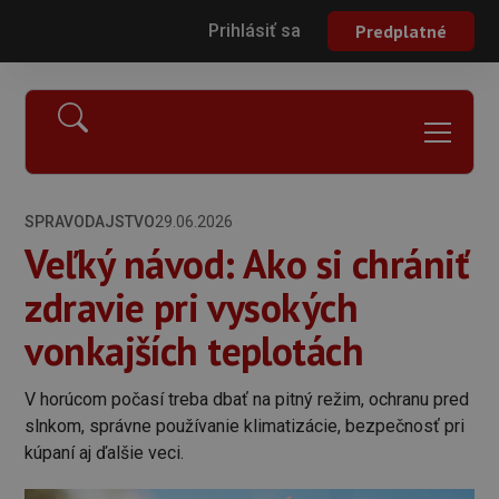
Prihlásiť sa
Predplatné
SPRAVODAJSTVO
29.06.2026
Veľký návod: Ako si chrániť
zdravie pri vysokých
vonkajších teplotách
V horúcom počasí treba dbať na pitný režim, ochranu pred
slnkom, správne používanie klimatizácie, bezpečnosť pri
kúpaní aj ďalšie veci.