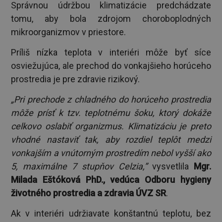
Správnou údržbou klimatizácie predchádzate
tomu, aby bola zdrojom choroboplodných
mikroorganizmov v priestore.
Príliš nízka teplota v interiéri môže byť síce
osviežujúca, ale prechod do vonkajšieho horúceho
prostredia je pre zdravie rizikový.
„Pri prechode z chladného do horúceho prostredia
môže prísť k tzv. teplotnému šoku, ktorý dokáže
celkovo oslabiť organizmus. Klimatizáciu je preto
vhodné nastaviť tak, aby rozdiel teplôt medzi
vonkajším a vnútorným prostredím nebol vyšší ako
5, maximálne 7 stupňov Celzia,”
vysvetlila
Mgr.
Milada Eštóková PhD., vedúca Odboru hygieny
životného prostredia a zdravia ÚVZ SR
.
Ak v interiéri udržiavate konštantnú teplotu, bez