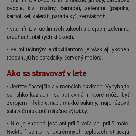
ovocie, kivi, maliny, černice), zelenine (paprika,
karfiol, kel, kaleráb, paradajky), zemiakoch,
• vitamín E v rastlinných tukoch a olejoch, zelenine,
orechoch, obilných klíčkoch,
• veľmi účinným antioxidantom je však aj lykopén
(obsahujú ho paradajky, červený melón).
Ako sa stravovať v lete
• Jedzte častejšie a v menších dávkach. Vyhýbajte
sa ľahko kaziacim sa potravinám, ktoré môžu byť
zdrojom infekcie, napr. mäkké salámy, majonézové
šaláty či niektoré mliečne výrobky.
• Nie je vhodné jesť ani príliš veľa ani príliš málo.
Niektorí seniori v extrémnych teplotách strácajú