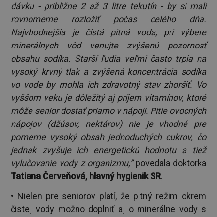
dávku - približne 2 až 3 litre tekutín - by si mali
rovnomerne rozložiť počas celého dňa.
Najvhodnejšia je čistá pitná voda, pri výbere
minerálnych vôd venujte zvýšenú pozornosť
obsahu sodíka. Starší ľudia veľmi často trpia na
vysoký krvný tlak a zvýšená koncentrácia sodíka
vo vode by mohla ich zdravotný stav zhoršiť. Vo
vyššom veku je dôležitý aj príjem vitamínov, ktoré
môže senior dostať priamo v nápoji. Pitie ovocných
nápojov (džúsov, nektárov) nie je vhodné pre
pomerne vysoký obsah jednoduchých cukrov, čo
jednak zvyšuje ich energetickú hodnotu a tiež
vylučovanie vody z organizmu,”
povedala doktorka
Tatiana Červeňová, hlavný hygienik SR
.
• Nielen pre seniorov platí, že pitný režim okrem
čistej vody možno doplniť aj o minerálne vody s