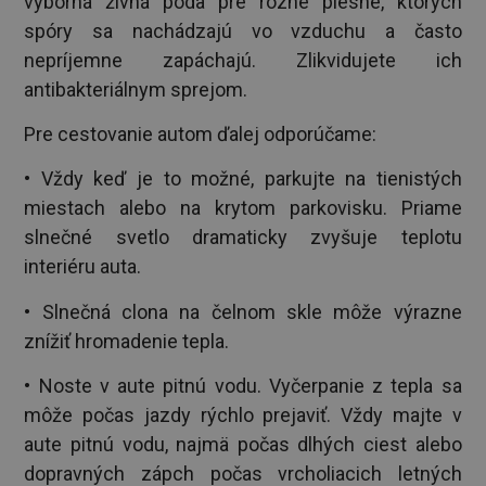
výborná živná pôda pre rôzne plesne, ktorých
spóry sa nachádzajú vo vzduchu a často
nepríjemne zapáchajú. Zlikvidujete ich
antibakteriálnym sprejom.
Pre cestovanie autom ďalej odporúčame:
• Vždy keď je to možné, parkujte na tienistých
miestach alebo na krytom parkovisku. Priame
slnečné svetlo dramaticky zvyšuje teplotu
interiéru auta.
• Slnečná clona na čelnom skle môže výrazne
znížiť hromadenie tepla.
• Noste v aute pitnú vodu. Vyčerpanie z tepla sa
môže počas jazdy rýchlo prejaviť. Vždy majte v
aute pitnú vodu, najmä počas dlhých ciest alebo
dopravných zápch počas vrcholiacich letných