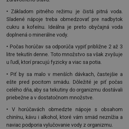
• Základom pitného režimu je čistá pitná voda.
Sladené nápoje treba obmedzovať pre nadbytok
cukru a kofeínu. Ideálna je preto obyčajná voda
doplnená o minerálne vody.
• Počas horúčav sa odporúča vypiť približne 2 až 3
litre tekutín denne. Toto množstvo sa však zvyšuje
u ľudí, ktorí pracujú fyzicky a viac sa potia.
• Piť by sa malo v menších dávkach, častejšie a
ešte pred pocitom smädu. Dôležité je piť počas
celého dňa, aby sa tekutiny do organizmu dostávali
priebežne a v dostatočnom množstve.
• V horúčavách obmedzte nápoje s obsahom
chinínu, kávu i alkohol, ktoré vám smäd neznížia a
naviac podporia vylučovanie vody z organizmu.