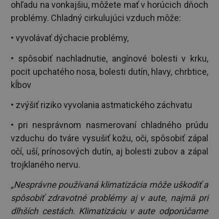
ohľadu na vonkajšiu, môžete mať v horúcich dňoch
problémy. Chladný cirkulujúci vzduch môže:
• vyvolávať dýchacie problémy,
• spôsobiť nachladnutie, angínové bolesti v krku,
pocit upchatého nosa, bolesti dutín, hlavy, chrbtice,
kĺbov
• zvýšiť riziko vyvolania astmatického záchvatu
• pri nesprávnom nasmerovaní chladného prúdu
vzduchu do tváre vysušiť kožu, oči, spôsobiť zápal
očí, uší, prínosových dutín, aj bolesti zubov a zápal
trojklaného nervu.
„Nesprávne používaná klimatizácia môže uškodiť a
spôsobiť zdravotné problémy aj v aute, najmä pri
dlhších cestách. Klimatizáciu v aute odporúčame