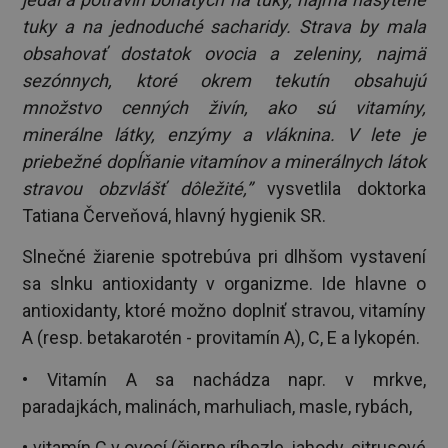
tuky a na jednoduché sacharidy. Strava by mala
obsahovať dostatok ovocia a zeleniny, najmä
sezónnych, ktoré okrem tekutín obsahujú
množstvo cenných živín, ako sú vitamíny,
minerálne látky, enzýmy a vláknina. V lete je
priebežné dopĺňanie vitamínov a minerálnych látok
stravou obzvlášť dôležité,”
vysvetlila doktorka
Tatiana Červeňová, hlavný hygienik SR.
Slnečné žiarenie spotrebúva pri dlhšom vystavení
sa slnku antioxidanty v organizme. Ide hlavne o
antioxidanty, ktoré možno doplniť stravou, vitamíny
A (resp. betakarotén - provitamín A), C, E a lykopén.
• Vitamín A sa nachádza napr. v mrkve,
paradajkách, malinách, marhuliach, masle, rybách,
• vitamín C v ovocí (čierne ríbezle, jahody, citrusové