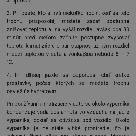
adaptovať.
3. Pri ceste, ktorá trvá niekoľko hodín, keď sa telo
trochu prispôsobí, môžete začať postupne
znižovať teplotu aj na vyšší rozdiel, avšak cca 30
minút pred cieľom začnite postupne zvyšovať
teplotu klimatizácie o pár stupňov, až kým rozdiel
medzi teplotou v aute a vonkajšou nebude 5 – 7
°C.
4. Pri dlhšej jazde sa odporúča robiť krátke
prestávky, počas ktorých sa môžete trochu
osviežiť a hydratovať.
Pri používaní klimatizácie v aute sa okolo výparníka
kondenzuje voda obsiahnutá vo vzduchu na jadre
výparníka, odkiaľ sa odvádza pod vozidlo. Okolo
výparníka je neustále vlhké prostredie, čo je