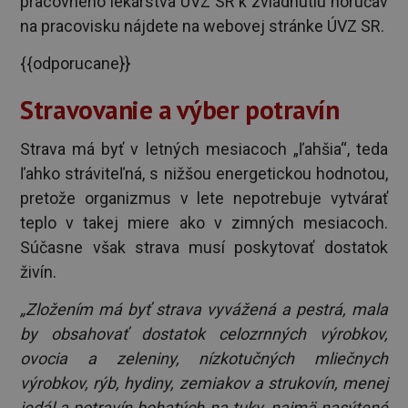
pracovného lekárstva ÚVZ SR k zvládnutiu horúčav
na pracovisku nájdete na webovej stránke ÚVZ SR.
{{odporucane}}
Stravovanie a výber potravín
Strava má byť v letných mesiacoch „ľahšia“, teda
ľahko stráviteľná, s nižšou energetickou hodnotou,
pretože organizmus v lete nepotrebuje vytvárať
teplo v takej miere ako v zimných mesiacoch.
Súčasne však strava musí poskytovať dostatok
živín.
„Zložením má byť strava vyvážená a pestrá, mala
by obsahovať dostatok celozrnných výrobkov,
ovocia a zeleniny, nízkotučných mliečnych
výrobkov, rýb, hydiny, zemiakov a strukovín, menej
jedál a potravín bohatých na tuky, najmä nasýtené