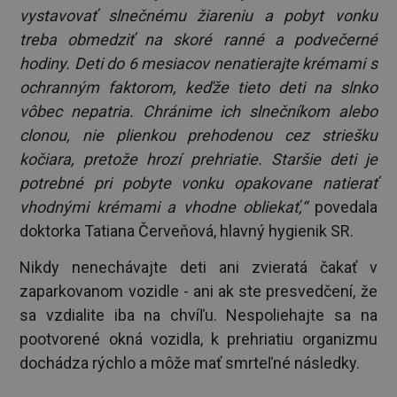
vystavovať slnečnému žiareniu a pobyt vonku
treba obmedziť na skoré ranné a podvečerné
hodiny. Deti do 6 mesiacov nenatierajte krémami s
ochranným faktorom, keďže tieto deti na slnko
vôbec nepatria. Chránime ich slnečníkom alebo
clonou, nie plienkou prehodenou cez striešku
kočiara, pretože hrozí prehriatie. Staršie deti je
potrebné pri pobyte vonku opakovane natierať
vhodnými krémami a vhodne obliekať,“
povedala
doktorka Tatiana Červeňová, hlavný hygienik SR.
Nikdy nenechávajte deti ani zvieratá čakať v
zaparkovanom vozidle - ani ak ste presvedčení, že
sa vzdialite iba na chvíľu. Nespoliehajte sa na
pootvorené okná vozidla, k prehriatiu organizmu
dochádza rýchlo a môže mať smrteľné následky.