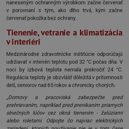
naneseným ochranným výrobkom začne červenať
v porovnaní s tým, ako dlho trvá, kým začne
červenať pokožka bez ochrany.
Tienenie, vetranie a klimatizácia
v interiéri
Medzinárodné zdravotnícke inštitúcie odporúčajú
udržiavať v interiéri teplotu pod 32 °C počas dňa. V
noci by izbová teplota nemala prekročiť 24 °C.
Regulácia teploty je obzvlášť dôležitá v prítomnosti
detí, seniorov nad 65 rokov a chronicky chorých.
„Domovy a pracoviská zabezpečte pred
prehrievaním, napríklad pred prenikaním priamych
slnečných lúčov cez okná tienením - žalúziami
alebo roletami. Odpojte čo najviac elektrických
zariadení, ktorých používanie nie je v tom čase