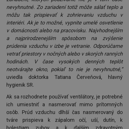
nevyhnutné. Zo zariadení totiž môže sálať teplo a
môžu tak prispievať k zohrievaniu vzduchu v
interiéri. Ak je to možné, vypnite umelé osvetlenie
v domácnosti alebo na pracovisku. Najvhodnejším
a najprirodzenejším spôsobom na zvýšenie
prúdenia vzduchu v izbe je vetranie. Odporúčame
vetrať priestory v nočných alebo v skorých ranných
hodinách. V čase vysokých denných teplôt
neotvárajte okno, pokiaľ to nie je nevyhnutné,”
uviedla doktorka Tatiana Červeňová, hlavný
hygienik SR.
Ak sa rozhodnete používať ventilátory, je potrebné
ich umiestniť a nasmerovať mimo prítomných
osôb. Prúd vzduchu dlhší čas nasmerovaný do
tváre prispieva k zápalom očí, uší, dutín, k
bolestiam zubov a k ďalším zdravotným