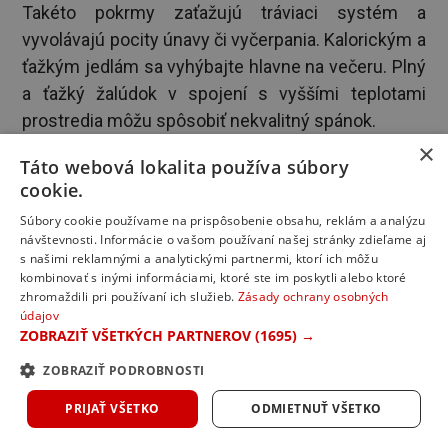
Takéto pokrmy zaťažujú tráviaci systém a
vyvolávajú pocity únavy či vyčerpania. Kalorickým a
ťažkým jedlám sa vyhýbajte hlavne na večeru. Plný
a ťažký žalúdok v spojení s vyššími teplotami
prostredia môžu spôsobiť nekvalitný spánok.
×
Opatrnosť pri príprave a
Táto webová lokalita používa súbory
cookie.
skladovaní potravín
Súbory cookie používame na prispôsobenie obsahu, reklám a analýzu
návštevnosti. Informácie o vašom používaní našej stránky zdieľame aj
„Obzvlášť v nadchádzajúcom letnom období, ktoré
s našimi reklamnými a analytickými partnermi, ktorí ich môžu
sa spája s vyššími teplotami či cestovaním,
kombinovať s inými informáciami, ktoré ste im poskytli alebo ktoré
zhromaždili pri používaní ich služieb.
Zásady ochrany osobných
môžete významne znížiť riziko ochorení z potravín
údajov
dodržiavaním niekoľkých jednoduchých zásad.
ZOBRAZIŤ VŠETKÝCH PARTNEROV
(1695) →
WHO spracovala najdôležitejšie zásady prevencie
ZOBRAZIŤ PODROBNOSTI
do takzvaných Piatich kľúčov k bezpečnejším
potravinám,“
radí
doktorka Katarína Kubáni
PRIJAŤ VŠETKO
ODMIETNUŤ VŠETKO
Kromerová, vedúca Sekcie ochrany a podpory