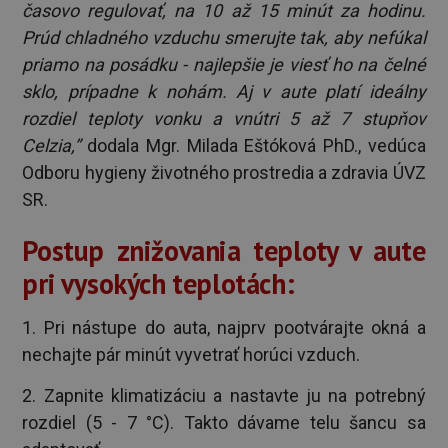
časovo regulovať, na 10 až 15 minút za hodinu.
Prúd chladného vzduchu smerujte tak, aby nefúkal
priamo na posádku - najlepšie je viesť ho na čelné
sklo, prípadne k nohám. Aj v aute platí ideálny
rozdiel teploty vonku a vnútri 5 až 7 stupňov
Celzia,”
dodala Mgr. Milada Eštóková PhD., vedúca
Odboru hygieny životného prostredia a zdravia ÚVZ
SR.
Postup znižovania teploty v aute
pri vysokých teplotách:
1. Pri nástupe do auta, najprv pootvárajte okná a
nechajte pár minút vyvetrať horúci vzduch.
2. Zapnite klimatizáciu a nastavte ju na potrebný
rozdiel (5 - 7 °C). Takto dávame telu šancu sa