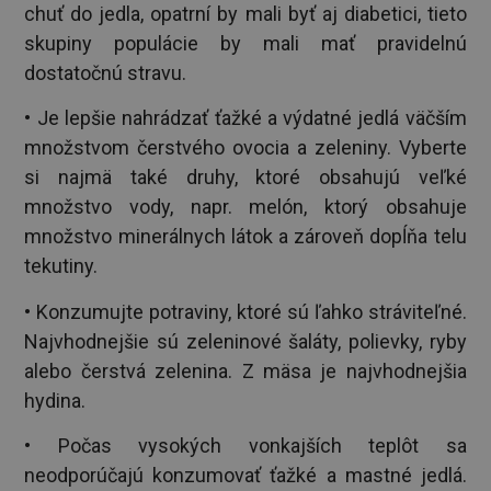
chuť do jedla, opatrní by mali byť aj diabetici, tieto
skupiny populácie by mali mať pravidelnú
dostatočnú stravu.
• Je lepšie nahrádzať ťažké a výdatné jedlá väčším
množstvom čerstvého ovocia a zeleniny. Vyberte
si najmä také druhy, ktoré obsahujú veľké
množstvo vody, napr. melón, ktorý obsahuje
množstvo minerálnych látok a zároveň dopĺňa telu
tekutiny.
• Konzumujte potraviny, ktoré sú ľahko stráviteľné.
Najvhodnejšie sú zeleninové šaláty, polievky, ryby
alebo čerstvá zelenina. Z mäsa je najvhodnejšia
hydina.
• Počas vysokých vonkajších teplôt sa
neodporúčajú konzumovať ťažké a mastné jedlá.