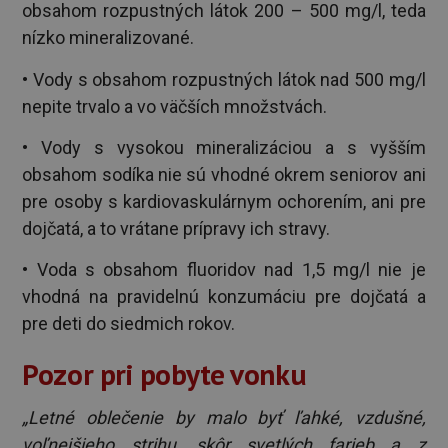
obsahom rozpustných látok 200 – 500 mg/l, teda
nízko mineralizované.
• Vody s obsahom rozpustných látok nad 500 mg/l
nepite trvalo a vo väčších množstvách.
• Vody s vysokou mineralizáciou a s vyšším
obsahom sodíka nie sú vhodné okrem seniorov ani
pre osoby s kardiovaskulárnym ochorením, ani pre
dojčatá, a to vrátane prípravy ich stravy.
• Voda s obsahom fluoridov nad 1,5 mg/l nie je
vhodná na pravidelnú konzumáciu pre dojčatá a
pre deti do siedmich rokov.
Pozor pri pobyte vonku
„Letné oblečenie by malo byť ľahké, vzdušné,
voľnejšieho strihu, skôr svetlých farieb a z