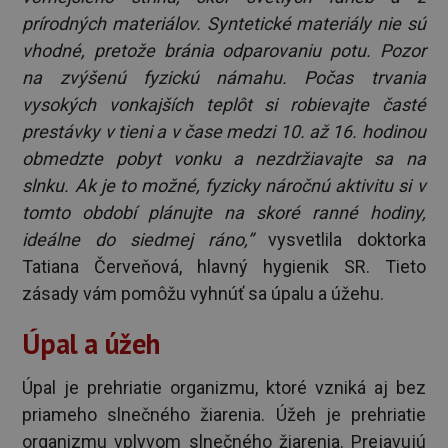
prírodných materiálov. Syntetické materiály nie sú
vhodné, pretože bránia odparovaniu potu. Pozor
na zvýšenú fyzickú námahu. Počas trvania
vysokých vonkajších teplôt si robievajte časté
prestávky v tieni a v čase medzi 10. až 16. hodinou
obmedzte pobyt vonku a nezdržiavajte sa na
slnku. Ak je to možné, fyzicky náročnú aktivitu si v
tomto období plánujte na skoré ranné hodiny,
ideálne do siedmej ráno,”
vysvetlila doktorka
Tatiana Červeňová, hlavný hygienik SR. Tieto
zásady vám pomôžu vyhnúť sa úpalu a úžehu.
Úpal a úžeh
Úpal je prehriatie organizmu, ktoré vzniká aj bez
priameho slnečného žiarenia. Úžeh je prehriatie
organizmu vplyvom slnečného žiarenia. Prejavujú