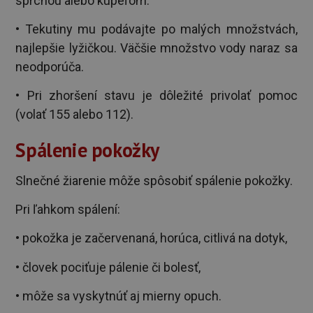
sprchou alebo kúpeľom.
• Tekutiny mu podávajte po malých množstvách,
najlepšie lyžičkou. Väčšie množstvo vody naraz sa
neodporúča.
• Pri zhoršení stavu je dôležité privolať pomoc
(volať 155 alebo 112).
Spálenie pokožky
Slnečné žiarenie môže spôsobiť spálenie pokožky.
Pri ľahkom spálení:
• pokožka je začervenaná, horúca, citlivá na dotyk,
• človek pociťuje pálenie či bolesť,
• môže sa vyskytnúť aj mierny opuch.