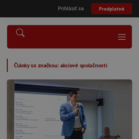
Prihlásiť sa
Predplatné
Články so značkou:
akciové spoločnosti