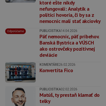
ktoré ešte nikdy
nefungovali: Analytik a
politici hovoria, či by sa z
nemocníc mali stať akciovky
PUBLICISTIKA
14.04.2026
Odporúčame
Päť nemocníc, päť príbehov.
Banská Bystrica a VÚSCH
ako ostrovčeky pozitívnej
deviácie
KOMENTÁRE
26.02.2026
Konvertita Fico
PUBLICISTIKA
02.02.2026
Matúš, ty prestaň klamať do
telky