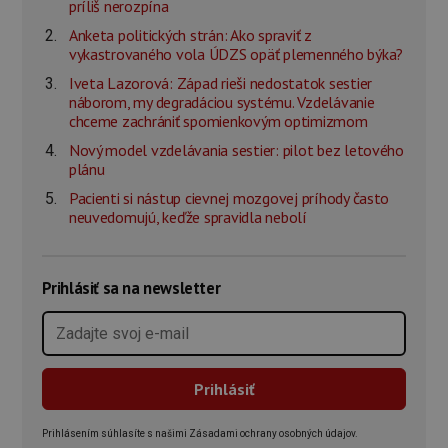
príliš nerozpína
Anketa politických strán: Ako spraviť z
vykastrovaného vola ÚDZS opäť plemenného býka?
Iveta Lazorová: Západ rieši nedostatok sestier
náborom, my degradáciou systému. Vzdelávanie
chceme zachrániť spomienkovým optimizmom
Nový model vzdelávania sestier: pilot bez letového
plánu
Pacienti si nástup cievnej mozgovej príhody často
neuvedomujú, keďže spravidla nebolí
Prihlásiť sa na newsletter
Prihlásením súhlasíte s našimi Zásadami ochrany osobných údajov.