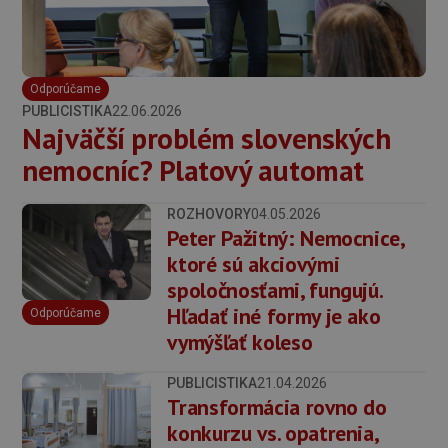
Odporúčame
PUBLICISTIKA
22.06.2026
Najväčší problém slovenských
nemocníc? Platový automat
ROZHOVORY
04.05.2026
Peter Pažitný: Nemocnice,
ktoré sú akciovými
spoločnosťami, fungujú.
Hľadať iné formy je ako
Odporúčame
vymýšľať koleso
PUBLICISTIKA
21.04.2026
Transformácia rovno do
konkurzu vs. opatrenia,