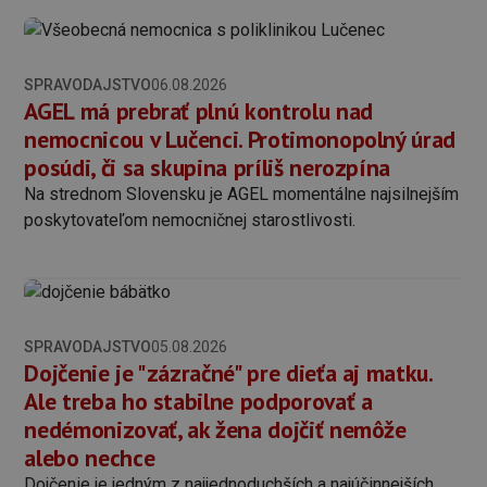
SPRAVODAJSTVO
06.08.2026
AGEL má prebrať plnú kontrolu nad
nemocnicou v Lučenci. Protimonopolný úrad
posúdi, či sa skupina príliš nerozpína
Na strednom Slovensku je AGEL momentálne najsilnejším
poskytovateľom nemocničnej starostlivosti.
SPRAVODAJSTVO
05.08.2026
Dojčenie je "zázračné" pre dieťa aj matku.
Ale treba ho stabilne podporovať a
nedémonizovať, ak žena dojčiť nemôže
alebo nechce
Dojčenie je jedným z najjednoduchších a najúčinnejších