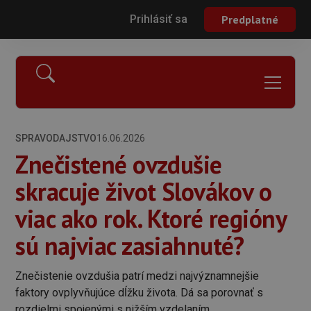
Prihlásiť sa
Predplatné
SPRAVODAJSTVO
16.06.2026
Znečistené ovzdušie
skracuje život Slovákov o
viac ako rok. Ktoré regióny
sú najviac zasiahnuté?
Znečistenie ovzdušia patrí medzi najvýznamnejšie
faktory ovplyvňujúce dĺžku života. Dá sa porovnať s
rozdielmi spojenými s nižším vzdelaním.