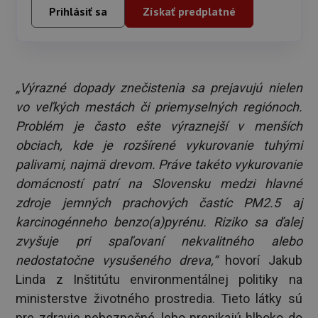
Prihlásiť sa
Získať predplatné
„Výrazné dopady znečistenia sa prejavujú nielen
vo veľkých mestách či priemyselných regiónoch.
Problém je často ešte výraznejší v menších
obciach, kde je rozšírené vykurovanie tuhými
palivami, najmä drevom. Práve takéto vykurovanie
domácností patrí na Slovensku medzi hlavné
zdroje jemných prachových častíc PM2.5 aj
karcinogénneho benzo(a)pyrénu. Riziko sa ďalej
zvyšuje pri spaľovaní nekvalitného alebo
nedostatočne vysušeného dreva,“
hovorí Jakub
Linda z Inštitútu environmentálnej politiky na
ministerstve životného prostredia. Tieto látky sú
pre zdravie nebezpečné, lebo prenikajú hlboko do