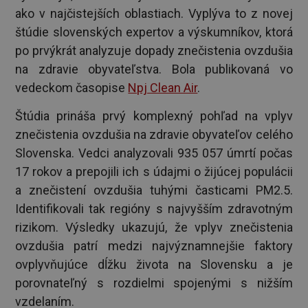
ako v najčistejších oblastiach. Vyplýva to z novej
štúdie slovenských expertov a výskumníkov, ktorá
po prvýkrát analyzuje dopady znečistenia ovzdušia
na zdravie obyvateľstva. Bola publikovaná vo
vedeckom časopise
Npj Clean Air
.
Štúdia prináša prvý komplexný pohľad na vplyv
znečistenia ovzdušia na zdravie obyvateľov celého
Slovenska. Vedci analyzovali 935 057 úmrtí počas
17 rokov a prepojili ich s údajmi o žijúcej populácii
a znečistení ovzdušia tuhými časticami PM2.5.
Identifikovali tak regióny s najvyšším zdravotným
rizikom. Výsledky ukazujú, že vplyv znečistenia
ovzdušia patrí medzi najvýznamnejšie faktory
ovplyvňujúce dĺžku života na Slovensku a je
porovnateľný s rozdielmi spojenými s nižším
vzdelaním.