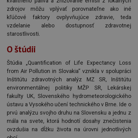
kvalitného paliva a znižovanie emisií z lokálnych
zdrojov môžu vplývať porovnateľne ako iné
kľúčové faktory ovplyvňujúce zdravie, teda
vzdelanie alebo dostupnosť zdravotnej
starostlivosti.
O štúdii
Štúdia „Quantification of Life Expectancy Loss
from Air Pollution in Slovakia“ vznikla v spolupráci
Inštitútu zdravotných analýz MZ SR, Inštitútu
environmentálnej politiky MŽP SR, Lekárskej
fakulty UK, Slovenského hydrometeorologického
ústavu a Vysokého učení technického v Brne. Ide o
prvú analýzu svojho druhu na Slovensku a jednu z
mála na svete, ktorá hodnotí dosahy znečistenia
ovzdušia na dĺžku života na úrovni jednotlivých
obcí.