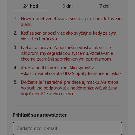
3 dni
7 dní
24 hod
Nový model vzdelávania sestier: pilot bez letového
plánu
Keď sa senior potí viac ako zvyčajne: kedy za tým
nie je len horúčava
Iveta Lazorová: Západ rieši nedostatok sestier
náborom, my degradáciou systému. Vzdelávanie
chceme zachrániť spomienkovým optimizmom
Anketa politických strán: Ako spraviť z
vykastrovaného vola ÚDZS opäť plemenného býka?
Dojčenie je "zázračné" pre dieťa aj matku. Ale treba
ho stabilne podporovať a nedémonizovať, ak žena
dojčiť nemôže alebo nechce
Prihlásiť sa na newsletter