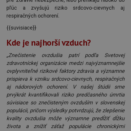
pľúc a zvyšujú riziko srdcovo-cievnych aj
respiračných ochorení.
{{suvisiace}}
Kde je najhorší vzduch?
„Znečistenie ovzdušia patrí podľa Svetovej
zdravotníckej organizácie medzi najvýznamnejšie
ovplyvniteľné rizikové faktory zdravia a významne
prispieva k vzniku srdcovo-cievnych, respiračných
aj nádorových ochorení. V našej štúdii sme
prvýkrát kvantifikovali riziko predčasného úmrtia
súvisiace so znečisteným ovzduším v slovenskej
populácii, pričom výsledky potvrdzujú, že zlepšenie
kvality ovzdušia môže významne predĺžiť dĺžku
života a znížiť záťaž populácie chronickými