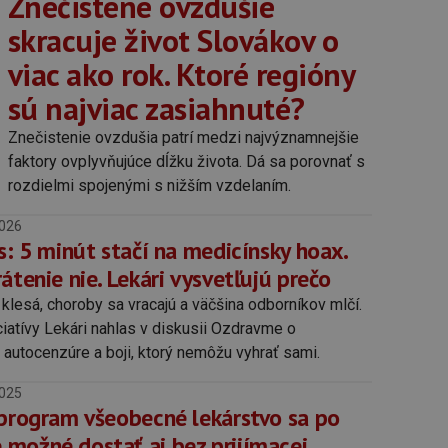
Znečistené ovzdušie
skracuje život Slovákov o
viac ako rok. Ktoré regióny
sú najviac zasiahnuté?
Znečistenie ovzdušia patrí medzi najvýznamnejšie
faktory ovplyvňujúce dĺžku života. Dá sa porovnať s
rozdielmi spojenými s nižším vzdelaním.
2026
s: 5 minút stačí na medicínsky hoax.
átenie nie. Lekári vysvetľujú prečo
klesá, choroby sa vracajú a väčšina odborníkov mlčí.
iciatívy Lekári nahlas v diskusii Ozdravme o
 autocenzúre a boji, ktorý nemôžu vyhrať sami.
2025
 program všeobecné lekárstvo sa po
možné dostať aj bez prijímacej