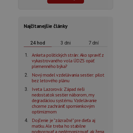
Najčítanejšie články
3 dni
7 dní
24 hod
Anketa politických strán: Ako spraviť z
vykastrovaného vola ÚDZS opäť
plemenného býka?
Nový model vzdelávania sestier: pilot
bez letového plánu
Iveta Lazorová: Západ rieši
nedostatok sestier náborom, my
degradáciou systému. Vzdelávanie
chceme zachrániť spomienkovým
optimizmom
Dojčenie je "zázračné" pre dieťa aj
matku. Ale treba ho stabilne
podporovať a nedémonizovať, ak žena