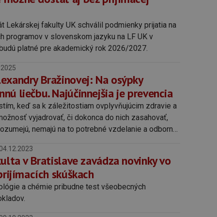
 Lekárskej fakulty UK schválil podmienky prijatia na
ch programov v slovenskom jazyku na LF UK v
é budú platné pre akademický rok 2026/2027.
.2025
exandry Bražinovej: Na osýpky
ú liečbu. Najúčinnejšia je prevencia
tím, keď sa k záležitostiam ovplyvňujúcim zdravie a
 možnosť vyjadrovať, či dokonca do nich zasahovať,
nerozumejú, nemajú na to potrebné vzdelanie a odborné
04.12.2023
ulta v Bratislave zavádza novinky vo
prijímacích skúškach
ológie a chémie pribudne test všeobecných
okladov.