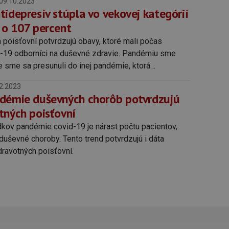
09.10.2023
tidepresív stúpla vo vekovej kategórií
 o 107 percent
 poisťovní potvrdzujú obavy, ktoré mali počas
-19 odborníci na duševné zdravie. Pandémiu sme
le sme sa presunuli do inej pandémie, ktorá
né zdravie.
2.2023
démie duševných chorôb potvrdzujú
tných poisťovní
ov pandémie covid-19 je nárast počtu pacientov,
a duševné choroby. Tento trend potvrdzujú i dáta
dravotných poisťovní.