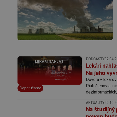
PODCASTY
02.04.
Lekári nahla
Na jeho vyvr
Dôvera v lekárov 
Piati členovia in
Odporúčame
dezinformáciách,
AKTUALITY
29.10.
Na študijný
novom bude 