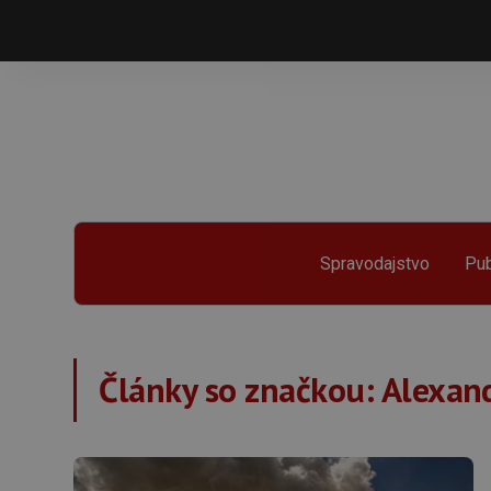
Spravodajstvo
Pub
Články so značkou:
Alexand