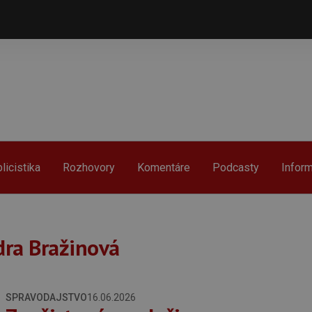
licistika
Rozhovory
Komentáre
Podcasty
Infor
ra Bražinová
SPRAVODAJSTVO
16.06.2026