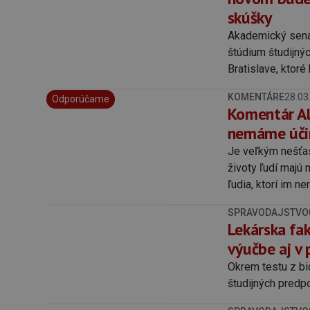
skúšky
Akademický senát
štúdium študijný
Bratislave, ktor
KOMENTÁRE
28.03
Odporúčame
Komentár Al
nemáme účinn
Je veľkým nešťas
životy ľudí majú
ľudia, ktorí im 
skúsenosti.
SPRAVODAJSTVO
Lekárska fak
výučbe aj v 
Okrem testu z bi
študijných predp