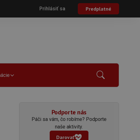
Prihlásiť sa
Predplatné
mácie
Podporte nás
Páči sa vám, čo robíme? Podporte
naše aktivity.
Darovať