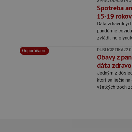
SPRAVODAJSTVO
Spotreba an
15-19 rokov
Dáta zdravotných
pandémie covidu
zvládli, no plynu
ovplyvňuje dušev
PUBLICISTIKA
22.0
Odporúčame
Obavy z pan
dáta zdravo
Jedným z dôsledk
ktorí sa liečia n
všetkých troch z