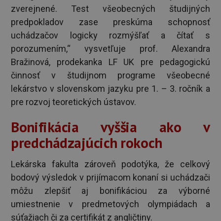
zverejnené. Test všeobecných študijných
predpokladov zase preskúma schopnosť
uchádzačov logicky rozmýšľať a čítať s
porozumením,“ vysvetľuje prof. Alexandra
Bražinová, prodekanka LF UK pre pedagogickú
činnosť v študijnom programe všeobecné
lekárstvo v slovenskom jazyku pre 1. – 3. ročník a
pre rozvoj teoretických ústavov.
Bonifikácia vyššia ako v
predchádzajúcich rokoch
Lekárska fakulta zároveň podotýka, že celkový
bodový výsledok v prijímacom konaní si uchádzači
môžu zlepšiť aj bonifikáciou za výborné
umiestnenie v predmetových olympiádach a
súťažiach či za certifikát z angličtiny.