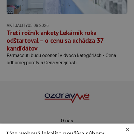
AKTUALITY
05.08.2026
Tretí ročník ankety Lekárnik roka
odštartoval – o cenu sa uchádza 37
kandidátov
Farmaceuti budú ocenení v dvoch kategóriách - Cena
odbornej poroty a Cena verejnosti.
O nás
×
Kontakt
Táto webová lokalita používa súbory