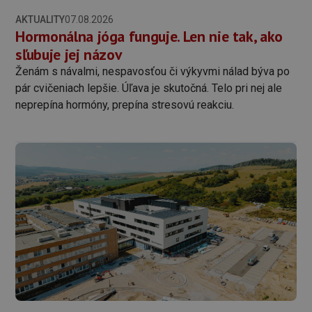
AKTUALITY
07.08.2026
Hormonálna jóga funguje. Len nie tak, ako
sľubuje jej názov
Ženám s návalmi, nespavosťou či výkyvmi nálad býva po
pár cvičeniach lepšie. Úľava je skutočná. Telo pri nej ale
neprepína hormóny, prepína stresovú reakciu.