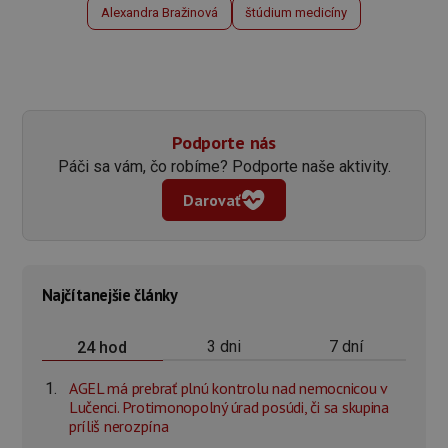
Alexandra Bražinová
štúdium medicíny
Podporte nás
Páči sa vám, čo robíme? Podporte naše aktivity.
Darovať
Najčítanejšie články
3 dni
7 dní
24 hod
AGEL má prebrať plnú kontrolu nad nemocnicou v
Lučenci. Protimonopolný úrad posúdi, či sa skupina
príliš nerozpína