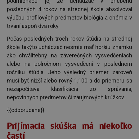
podmienkou je, že uchádzač v priebehu
posledných 4 rokov na strednej škole absolvoval
výučbu profilových predmetov biológia a chémia v
trvaní aspoň dva roky.
Počas posledných troch rokov štúdia na strednej
škole takýto uchádzač nesmie mať horšiu známku
ako chválitebný na záverečných vysvedčeniach
alebo na polročnom vysvedčení v poslednom
ročníku štúdia. Jeho výsledný priemer zároveň
musí byť nižší alebo rovný 1,100 a do priemeru sa
nezapočítava klasifikácia zo správania,
nepovinných predmetov či záujmových krúžkov.
{{odporucane}}
Prijímacia skúška má niekoľko
častí