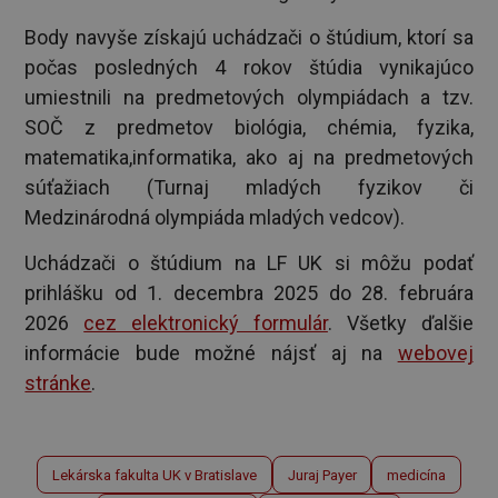
Body navyše získajú uchádzači o štúdium, ktorí sa
počas posledných 4 rokov štúdia vynikajúco
umiestnili na predmetových olympiádach a tzv.
SOČ z predmetov biológia, chémia, fyzika,
matematika,informatika, ako aj na predmetových
súťažiach (Turnaj mladých fyzikov či
Medzinárodná olympiáda mladých vedcov).
Uchádzači o štúdium na LF UK si môžu podať
prihlášku od 1. decembra 2025 do 28. februára
2026
cez elektronický formulár
. Všetky ďalšie
informácie bude možné nájsť aj na
webovej
stránke
.
Lekárska fakulta UK v Bratislave
Juraj Payer
medicína