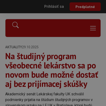
Prihlásiť sa
Predplatné
AKTUALITY
29.10.2025
Na študijný program
všeobecné lekárstvo sa po
novom bude možné dostať
aj bez prijímacej skúšky
Akademický senát Lekárskej fakulty UK schválil
podmienky prijatia na štúdium študijných programov v
slovenskom jazyku na LF UK v Bratislave, ktoré budú