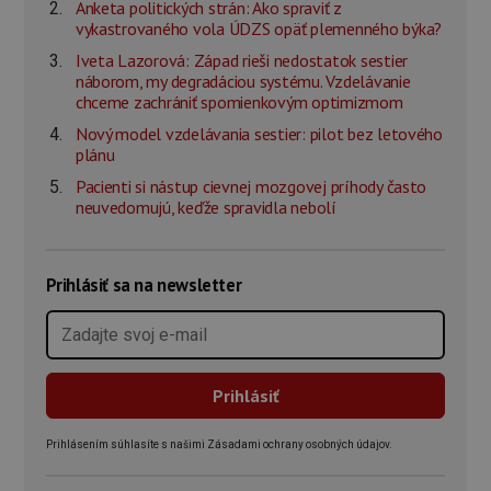
Anketa politických strán: Ako spraviť z
vykastrovaného vola ÚDZS opäť plemenného býka?
Iveta Lazorová: Západ rieši nedostatok sestier
náborom, my degradáciou systému. Vzdelávanie
chceme zachrániť spomienkovým optimizmom
Nový model vzdelávania sestier: pilot bez letového
plánu
Pacienti si nástup cievnej mozgovej príhody často
neuvedomujú, keďže spravidla nebolí
Prihlásiť sa na newsletter
Prihlásením súhlasíte s našimi Zásadami ochrany osobných údajov.