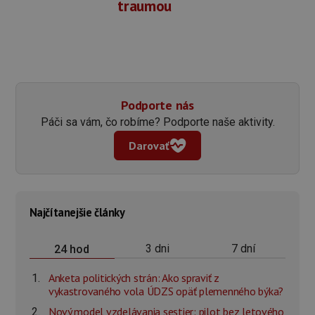
traumou
Podporte nás
Páči sa vám, čo robíme? Podporte naše aktivity.
Darovať
Najčítanejšie články
3 dni
7 dní
24 hod
Anketa politických strán: Ako spraviť z
vykastrovaného vola ÚDZS opäť plemenného býka?
Nový model vzdelávania sestier: pilot bez letového