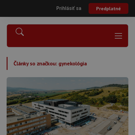
Prihlásiť sa
Predplatné
Články so značkou:
gynekológia