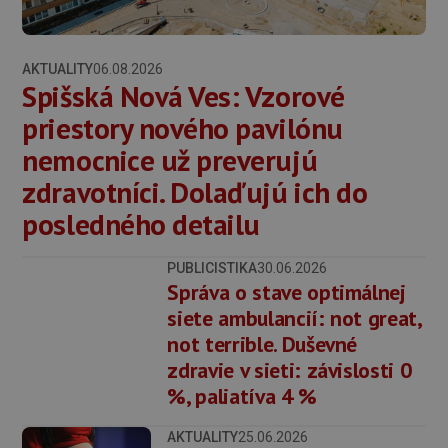
AKTUALITY
06.08.2026
Spišská Nová Ves: Vzorové
priestory nového pavilónu
nemocnice už preverujú
zdravotníci. Dolaďujú ich do
posledného detailu
PUBLICISTIKA
30.06.2026
Správa o stave optimálnej
siete ambulancií: not great,
not terrible. Duševné
zdravie v sieti: závislosti 0
%, paliatíva 4 %
AKTUALITY
25.06.2026