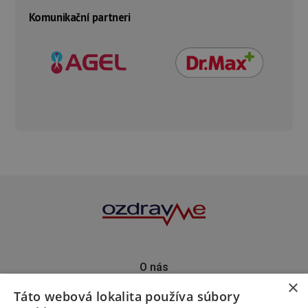
Komunikační partneri
O nás
×
Kontakt
Táto webová lokalita používa súbory
Predplatné