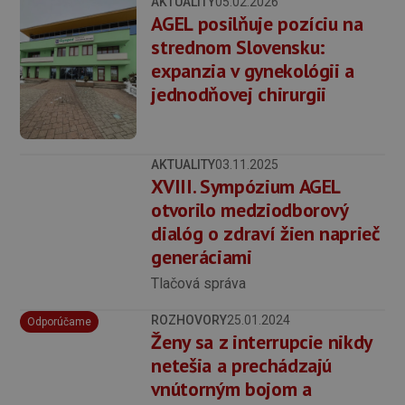
AKTUALITY
05.02.2026
AGEL posilňuje pozíciu na
strednom Slovensku:
expanzia v gynekológii a
jednodňovej chirurgii
AKTUALITY
03.11.2025
XVIII. Sympózium AGEL
otvorilo medziodborový
dialóg o zdraví žien naprieč
generáciami
Tlačová správa
ROZHOVORY
25.01.2024
Odporúčame
Ženy sa z interrupcie nikdy
netešia a prechádzajú
vnútorným bojom a