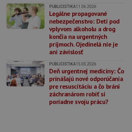
PUBLICISTIKA
11.06.2026
Legálne propagované
nebezpečenstvo: Deti pod
vplyvom alkoholu a drog
končia na urgentných
príjmoch. Ojedinelá nie je
ani závislosť
PUBLICISTIKA
15.05.2026
Deň urgentnej medicíny: Čo
prinášajú nové odporúčania
pre resuscitáciu a čo bráni
záchranárom robiť si
poriadne svoju prácu?