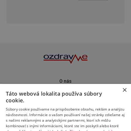
O nás
×
Kontakt
Táto webová lokalita používa súbory
Predplatné
cookie.
Inzercia
Podporte nás
Súbory cookie používame na prispôsobenie obsahu, reklám a analýzu
návštevnosti. Informácie o vašom používaní našej stránky zdieľame aj
s našimi reklamnými a analytickými partnermi, ktorí ich môžu
kombinovať s inými informáciami, ktoré ste im poskytli alebo ktoré