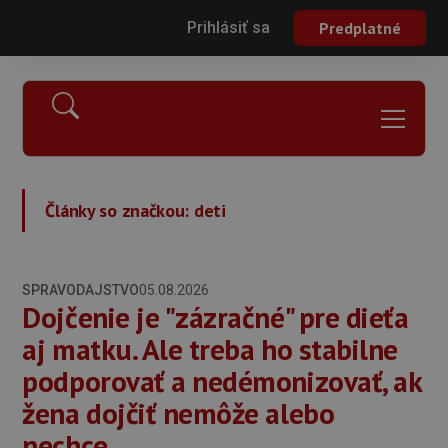
Prihlásiť sa
Predplatné
Články so značkou:
deti
SPRAVODAJSTVO
05.08.2026
Dojčenie je "zázračné" pre dieťa
aj matku. Ale treba ho stabilne
podporovať a nedémonizovať, ak
žena dojčiť nemôže alebo
nechce