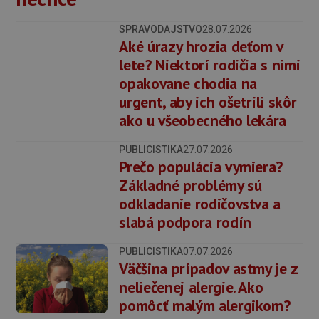
SPRAVODAJSTVO
28.07.2026
Aké úrazy hrozia deťom v
lete? Niektorí rodičia s nimi
opakovane chodia na
urgent, aby ich ošetrili skôr
ako u všeobecného lekára
PUBLICISTIKA
27.07.2026
Prečo populácia vymiera?
Základné problémy sú
odkladanie rodičovstva a
slabá podpora rodín
PUBLICISTIKA
07.07.2026
Väčšina prípadov astmy je z
neliečenej alergie. Ako
pomôcť malým alergikom?