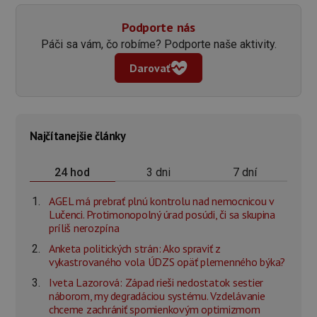
Podporte nás
Páči sa vám, čo robíme? Podporte naše aktivity.
Darovať
Najčítanejšie články
3 dni
7 dní
24 hod
AGEL má prebrať plnú kontrolu nad nemocnicou v
Lučenci. Protimonopolný úrad posúdi, či sa skupina
príliš nerozpína
Anketa politických strán: Ako spraviť z
vykastrovaného vola ÚDZS opäť plemenného býka?
Iveta Lazorová: Západ rieši nedostatok sestier
náborom, my degradáciou systému. Vzdelávanie
chceme zachrániť spomienkovým optimizmom