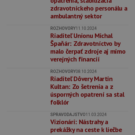
opatrenia, stabilizácia
zdravotníckeho personálu a
ambulantný sektor
ROZHOVORY
11.10.2024
Riaditeľ Unionu Michal
Špaňár: Zdravotníctvo by
malo čerpať zdroje aj mimo
verejných financií
ROZHOVORY
08.10.2024
Riaditeľ Dôvery Martin
Kultan: Zo šetrenia a z
úsporných opatrení sa stal
folklór
SPRAVODAJSTVO
11.03.2024
Vizionári: Nástrahy a
prekážky na ceste k liečbe