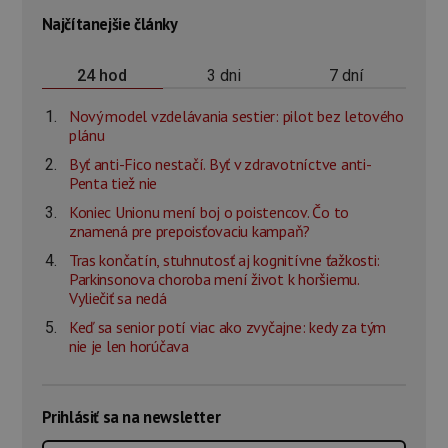
Najčítanejšie články
3 dni
7 dní
24 hod
Nový model vzdelávania sestier: pilot bez letového
plánu
Byť anti-Fico nestačí. Byť v zdravotníctve anti-
Penta tiež nie
Koniec Unionu mení boj o poistencov. Čo to
znamená pre prepoisťovaciu kampaň?
Tras končatín, stuhnutosť aj kognitívne ťažkosti:
Parkinsonova choroba mení život k horšiemu.
Vyliečiť sa nedá
Keď sa senior potí viac ako zvyčajne: kedy za tým
nie je len horúčava
Prihlásiť sa na newsletter