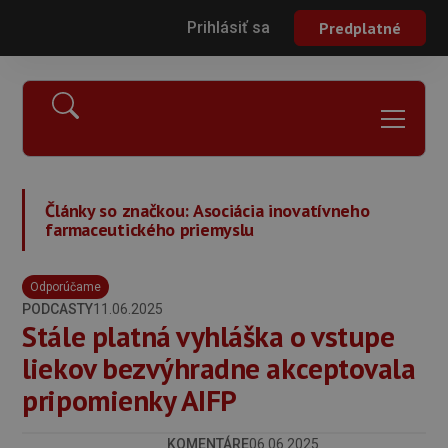
Prihlásiť sa
Predplatné
Články so značkou:
Asociácia inovatívneho
farmaceutického priemyslu
Odporúčame
PODCASTY
11.06.2025
Stále platná vyhláška o vstupe
liekov bezvýhradne akceptovala
pripomienky AIFP
KOMENTÁRE
06.06.2025