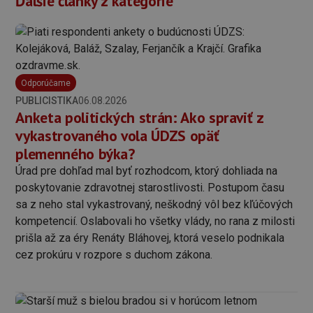
Ďalšie články z kategórie
Odporúčame
PUBLICISTIKA
06.08.2026
Anketa politických strán: Ako spraviť z
vykastrovaného vola ÚDZS opäť
plemenného býka?
Úrad pre dohľad mal byť rozhodcom, ktorý dohliada na
poskytovanie zdravotnej starostlivosti. Postupom času
sa z neho stal vykastrovaný, neškodný vôl bez kľúčových
kompetencií. Oslabovali ho všetky vlády, no rana z milosti
prišla až za éry Renáty Bláhovej, ktorá veselo podnikala
cez prokúru v rozpore s duchom zákona.