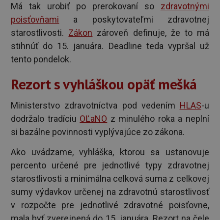
Má tak urobiť po prerokovaní so
zdravotnými
poisťovňami
a poskytovateľmi zdravotnej
starostlivosti.
Zákon
zároveň definuje, že to má
stihnúť do 15. januára. Deadline teda vypršal už
tento pondelok.
Rezort s vyhláškou opäť mešká
Ministerstvo zdravotníctva pod vedením
HLAS
-u
dodržalo tradíciu
OĽaNO
z minulého roka a neplní
si bazálne povinnosti vyplývajúce zo zákona.
Ako uvádzame, vyhláška, ktorou sa ustanovuje
percento určené pre jednotlivé typy zdravotnej
starostlivosti a minimálna celková suma z celkovej
sumy výdavkov určenej na zdravotnú starostlivosť
v rozpočte pre jednotlivé zdravotné poisťovne,
mala byť zverejnená do 15. januára. Rezort na čele