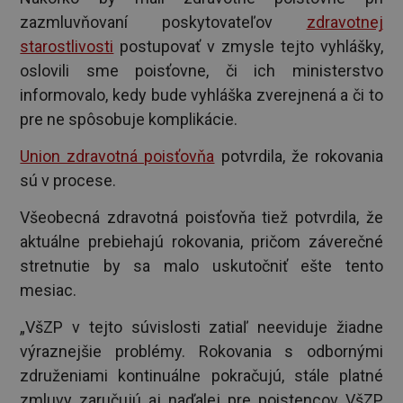
zazmluvňovaní poskytovateľov
zdravotnej
starostlivosti
postupovať v zmysle tejto vyhlášky,
oslovili sme poisťovne, či ich ministerstvo
informovalo, kedy bude vyhláška zverejnená a či to
pre ne spôsobuje komplikácie.
Union zdravotná poisťovňa
potvrdila, že rokovania
sú v procese.
Všeobecná zdravotná poisťovňa tiež potvrdila, že
aktuálne prebiehajú rokovania, pričom záverečné
stretnutie by sa malo uskutočniť ešte tento
mesiac.
„VšZP v tejto súvislosti zatiaľ neeviduje žiadne
výraznejšie problémy. Rokovania s odbornými
združeniami kontinuálne pokračujú, stále platné
zmluvy zaručujú aj naďalej pre poistencov VšZP