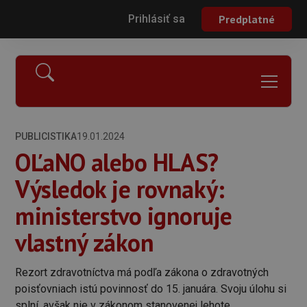
Prihlásiť sa
Predplatné
PUBLICISTIKA
19.01.2024
OĽaNO alebo HLAS?
Výsledok je rovnaký:
ministerstvo ignoruje
vlastný zákon
Rezort zdravotníctva má podľa zákona o zdravotných
poisťovniach istú povinnosť do 15. januára. Svoju úlohu si
splní, avšak nie v zákonom stanovenej lehote.