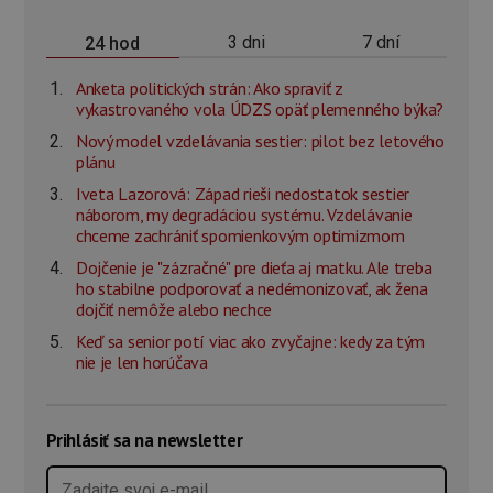
3 dni
7 dní
24 hod
Anketa politických strán: Ako spraviť z
vykastrovaného vola ÚDZS opäť plemenného býka?
Nový model vzdelávania sestier: pilot bez letového
plánu
Iveta Lazorová: Západ rieši nedostatok sestier
náborom, my degradáciou systému. Vzdelávanie
chceme zachrániť spomienkovým optimizmom
Dojčenie je "zázračné" pre dieťa aj matku. Ale treba
ho stabilne podporovať a nedémonizovať, ak žena
dojčiť nemôže alebo nechce
Keď sa senior potí viac ako zvyčajne: kedy za tým
nie je len horúčava
Prihlásiť sa na newsletter