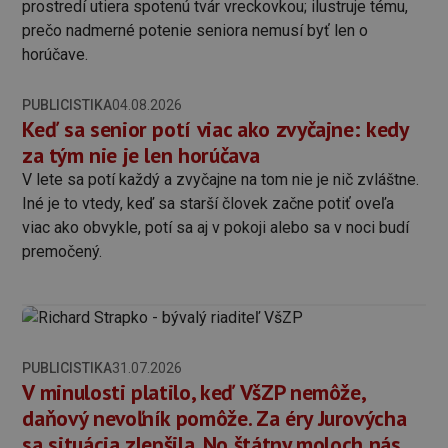
PUBLICISTIKA
04.08.2026
Keď sa senior potí viac ako zvyčajne: kedy
za tým nie je len horúčava
V lete sa potí každý a zvyčajne na tom nie je nič zvláštne.
Iné je to vtedy, keď sa starší človek začne potiť oveľa
viac ako obvykle, potí sa aj v pokoji alebo sa v noci budí
premočený.
PUBLICISTIKA
31.07.2026
V minulosti platilo, keď VšZP nemôže,
daňový nevoľník pomôže. Za éry Jurovýcha
sa situácia zlepšila. No štátny moloch nás