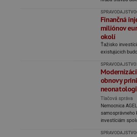
SPRAVODAJSTVO
Finančná in
miliónov eur
okolí
Ťažisko investíc
existujúcich budo
SPRAVODAJSTVO
Modernizáci
obnovy prini
neonatologi
Tlačová správa
Nemocnica AGEL 
samosprávneho kr
investíciám spol
modernizáciu v h
SPRAVODAJSTVO