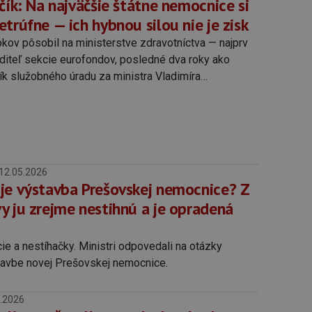
čík: Na najväčšie štátne nemocnice si
trúfne — ich hybnou silou nie je zisk
okov pôsobil na ministerstve zdravotníctva — najprv
aditeľ sekcie eurofondov, posledné dva roky ako
ík služobného úradu za ministra Vladimíra
es vstupuje do politiky za stranu Sme rodina po
vej. V rozhovore pre ozdravme hovorí o tom, čo má
stať štátne, o dlhu nemocníc, ktorý sa za posledné
l na historické maximum, o platovom automate, ktorý
e považuje ho za „systémovú nutnosť", aj o
12.05.2026
lo plánu obnovy, ktorá sa spája s jeho menom.
je výstavba Prešovskej nemocnice? Z
y ju zrejme nestihnú a je opradená
ie a nestíhačky. Ministri odpovedali na otázky
tavbe novej Prešovskej nemocnice.
.2026