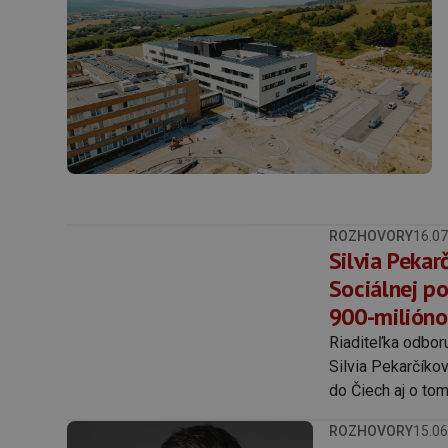
ROZHOVORY
16.07
Silvia Peka
Sociálnej po
900-milióno
Riaditeľka odbor
Silvia Pekarčíko
do Čiech aj o tom
ROZHOVORY
15.06