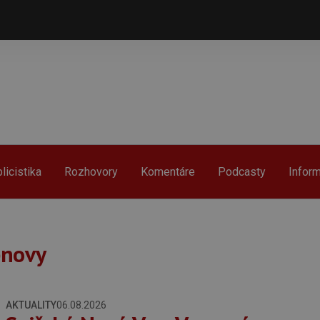
licistika
Rozhovory
Komentáre
Podcasty
Infor
bnovy
AKTUALITY
06.08.2026