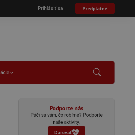
Prihlásiť sa
Predplatné
mácie
Podporte nás
Páči sa vám, čo robíme? Podporte
naše aktivity.
Darovať