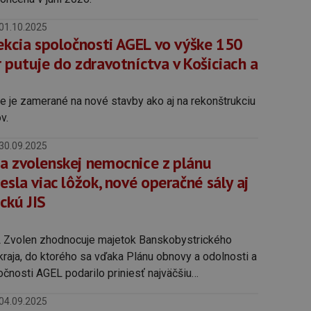
01.10.2025
jekcia spoločnosti AGEL vo výške 150
 putuje do zdravotníctva v Košiciach a
ie je zamerané na nové stavby ako aj na rekonštrukciu
v.
30.09.2025
a zvolenskej nemocnice z plánu
esla viac lôžok, nové operačné sály aj
ckú JIS
Zvolen zhodnocuje majetok Banskobystrického
aja, do ktorého sa vďaka Plánu obnovy a odolnosti a
očnosti AGEL podarilo priniesť najväčšiu
istórii nemocnice.
04.09.2025