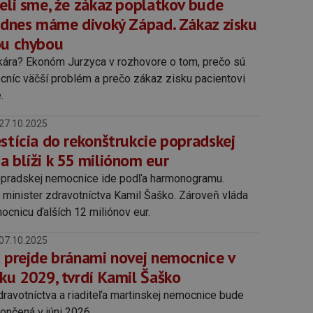
deli sme, že zákaz poplatkov bude
- dnes máme divoký Západ. Zákaz zisku
ou chybou
kára? Ekonóm Jurzyca v rozhovore o tom, prečo sú
ocníc väčší problém a prečo zákaz zisku pacientovi
.
27.10.2025
stícia do rekonštrukcie popradskej
a blíži k 55 miliónom eur
opradskej nemocnice ide podľa harmonogramu.
 minister zdravotníctva Kamil Šaško. Zároveň vláda
ocnicu ďalších 12 miliónov eur.
07.10.2025
t prejde bránami novej nemocnice v
oku 2029, tvrdí Kamil Šaško
dravotníctva a riaditeľa martinskej nemocnice bude
ončená v júni 2026.