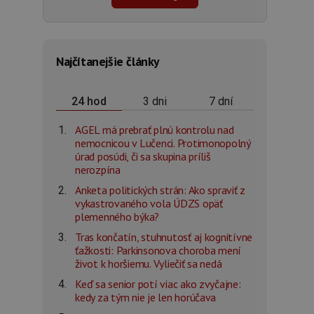
Najčítanejšie články
3 dni
7 dní
24 hod
AGEL má prebrať plnú kontrolu nad
nemocnicou v Lučenci. Protimonopolný
úrad posúdi, či sa skupina príliš
nerozpína
Anketa politických strán: Ako spraviť z
vykastrovaného vola ÚDZS opäť
plemenného býka?
Tras končatín, stuhnutosť aj kognitívne
ťažkosti: Parkinsonova choroba mení
život k horšiemu. Vyliečiť sa nedá
Keď sa senior potí viac ako zvyčajne:
kedy za tým nie je len horúčava