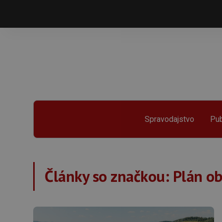
Spravodajstvo
Pub
Články so značkou:
Plán o