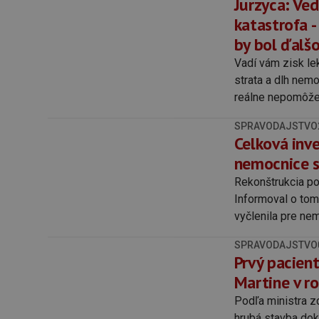
Jurzyca: Ve
katastrofa 
by bol ďalš
Vadí vám zisk le
strata a dlh nem
reálne nepomôže
SPRAVODAJSTVO
Celková inve
nemocnice s
Rekonštrukcia p
Informoval o tom
vyčlenila pre nem
SPRAVODAJSTVO
Prvý pacien
Martine v r
Podľa ministra z
hrubá stavba dok