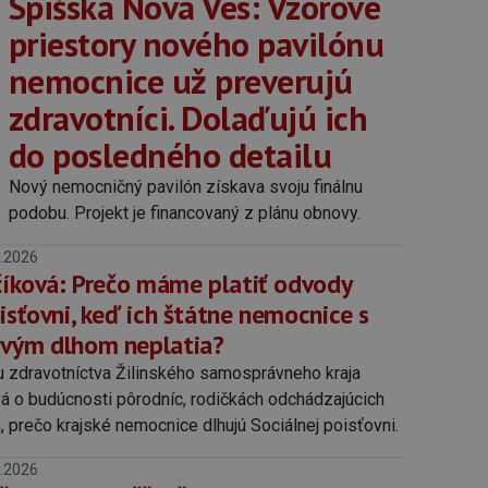
Spišská Nová Ves: Vzorové
priestory nového pavilónu
nemocnice už preverujú
zdravotníci. Dolaďujú ich
do posledného detailu
Nový nemocničný pavilón získava svoju finálnu
podobu. Projekt je financovaný z plánu obnovy.
.2026
rčíková: Prečo máme platiť odvody
isťovni, keď ich štátne nemocnice s
vým dlhom neplatia?
u zdravotníctva Žilinského samosprávneho kraja
vá o budúcnosti pôrodníc, rodičkách odchádzajúcich
, prečo krajské nemocnice dlhujú Sociálnej poisťovni.
.2026