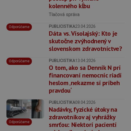
kolenného kĺbu
Tlačová správa
PUBLICISTIKA
23.04.2026
Odporúčame
Dáta vs. Visolajský: Kto je
skutočne zvýhodnený v
slovenskom zdravotníctve?
PUBLICISTIKA
13.04.2026
Odporúčame
O tom, ako sa Denník N pri
financovaní nemocníc riadi
heslom ‚nekazme si príbeh
pravdou‘
PUBLICISTIKA
08.04.2026
Nadávky, fyzické útoky na
zdravotníkov aj vyhrážky
Odporúčame
smrťou: Niektorí pacienti