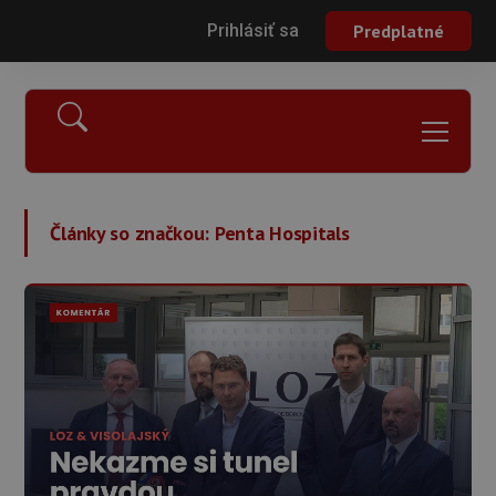
Prihlásiť sa
Predplatné
Články so značkou:
Penta Hospitals