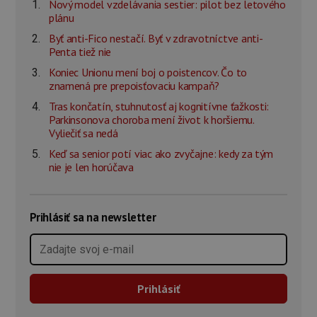
Nový model vzdelávania sestier: pilot bez letového
plánu
Byť anti-Fico nestačí. Byť v zdravotníctve anti-
Penta tiež nie
Koniec Unionu mení boj o poistencov. Čo to
znamená pre prepoisťovaciu kampaň?
Tras končatín, stuhnutosť aj kognitívne ťažkosti:
Parkinsonova choroba mení život k horšiemu.
Vyliečiť sa nedá
Keď sa senior potí viac ako zvyčajne: kedy za tým
nie je len horúčava
Prihlásiť sa na newsletter