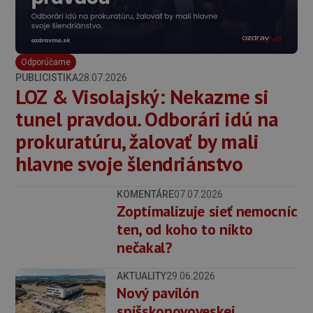
Odporúčame
PUBLICISTIKA
28.07.2026
LOZ & Visolajský: Nekazme si
tunel pravdou. Odborári idú na
prokuratúru, žalovať by mali
hlavne svoje šlendriánstvo
KOMENTÁRE
07.07.2026
Zoptimalizuje sieť nemocníc
ten, od koho to nikto
nečakal?
AKTUALITY
29.06.2026
Nový pavilón
spišskonovoveskej