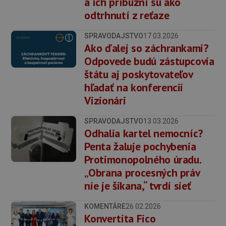
a ich príbuzní sú ako
odtrhnutí z reťaze
SPRAVODAJSTVO
17.03.2026
Ako ďalej so záchrankami?
Odpovede budú zástupcovia
štátu aj poskytovateľov
hľadať na konferencii
Vizionári
SPRAVODAJSTVO
13.03.2026
Odhalia kartel nemocníc?
Penta žaluje pochybenia
Protimonopolného úradu.
„Obrana procesných práv
nie je šikana,“ tvrdí sieť
KOMENTÁRE
26.02.2026
Konvertita Fico