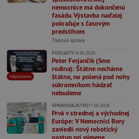
nemocnice má dokončenú
fasádu. Výstavba naďalej
pokračuje s časovým
predstihom
Tlačová správa
PODCASTY
14.06.2026
Peter Ferjančík (Sme
rodina): Štátne necháme
štátne, no polená pod nohy
Odporúčame
súkromníkom hádzať
nebudeme
SPRAVODAJSTVO
11.06.2026
Prvá v strednej a východnej
Európe: V Nemocnici Bory
zaviedli nový robotický
postup pri výmene