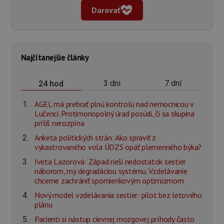
Darovať
Najčítanejšie články
3 dni
7 dní
24 hod
AGEL má prebrať plnú kontrolu nad nemocnicou v
Lučenci. Protimonopolný úrad posúdi, či sa skupina
príliš nerozpína
Anketa politických strán: Ako spraviť z
vykastrovaného vola ÚDZS opäť plemenného býka?
Iveta Lazorová: Západ rieši nedostatok sestier
náborom, my degradáciou systému. Vzdelávanie
chceme zachrániť spomienkovým optimizmom
Nový model vzdelávania sestier: pilot bez letového
plánu
Pacienti si nástup cievnej mozgovej príhody často