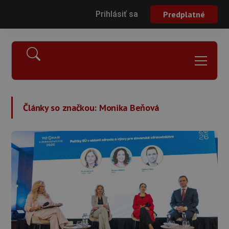
Prihlásiť sa
Predplatné
Články so značkou:
Monika Beňová