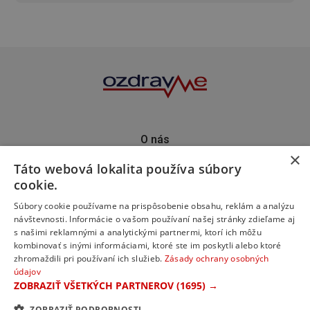
O nás
×
Kontakt
Táto webová lokalita používa súbory
Predplatné
cookie.
Inzercia
Podporte nás
Súbory cookie používame na prispôsobenie obsahu, reklám a analýzu
návštevnosti. Informácie o vašom používaní našej stránky zdieľame aj
s našimi reklamnými a analytickými partnermi, ktorí ich môžu
kombinovať s inými informáciami, ktoré ste im poskytli alebo ktoré
zhromaždili pri používaní ich služieb.
Zásady ochrany osobných
údajov
ZOBRAZIŤ VŠETKÝCH PARTNEROV
(1695) →
ZOBRAZIŤ PODROBNOSTI