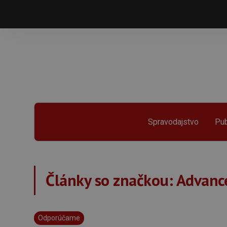
Spravodajstvo
Pub
Články so značkou:
Advance
Odporúčame