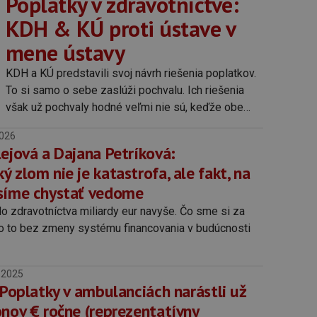
Poplatky v zdravotníctve:
KDH & KÚ proti ústave v
mene ústavy
KDH a KÚ predstavili svoj návrh riešenia poplatkov.
To si samo o sebe zaslúži pochvalu. Ich riešenia
však už pochvaly hodné veľmi nie sú, keďže obe
strany koketujú až príliš okato s populizmom.
2026
ejová a Dajana Petríková:
 zlom nie je katastrofa, ale fakt, na
síme chystať vedome
o zdravotníctva miliardy eur navyše. Čo sme si za
ečo to bez zmeny systému financovania v budúcnosti
.2025
 Poplatky v ambulanciách narástli už
ónov € ročne (reprezentatívny