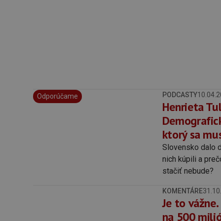
PODCASTY
10.04.
Odporúčame
Henrieta Tul
Demografický
ktorý sa mu
Slovensko dalo d
nich kúpili a pr
stačiť nebude?
KOMENTÁRE
31.10
Je to vážne.
na 500 mili