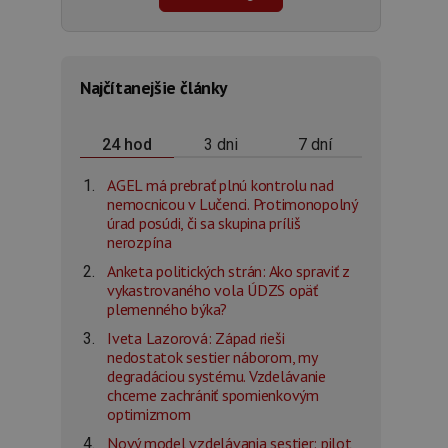
Najčítanejšie články
3 dni
7 dní
24 hod
AGEL má prebrať plnú kontrolu nad
nemocnicou v Lučenci. Protimonopolný
úrad posúdi, či sa skupina príliš
nerozpína
Anketa politických strán: Ako spraviť z
vykastrovaného vola ÚDZS opäť
plemenného býka?
Iveta Lazorová: Západ rieši
nedostatok sestier náborom, my
degradáciou systému. Vzdelávanie
chceme zachrániť spomienkovým
optimizmom
Nový model vzdelávania sestier: pilot