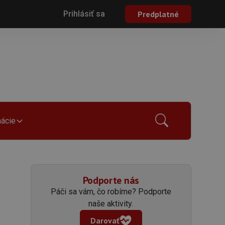
Prihlásiť sa
Predplatné
mácie
Podporte nás
Páči sa vám, čo robíme? Podporte
naše aktivity.
Darovať