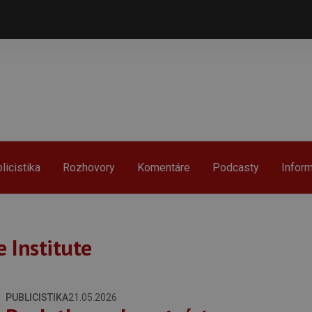
licistika
Rozhovory
Komentáre
Podcasty
Infor
 Institute
PUBLICISTIKA
21.05.2026