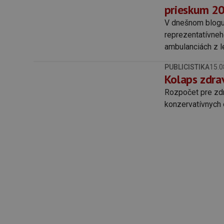
prieskum 20
‍V dnešnom blog
reprezentatívneh
ambulanciách z le
ambulanciách lek
PUBLICISTIKA
15.0
predchádzajúceho
Kolaps zdra
Rozpočet pre zdr
konzervatívnych 