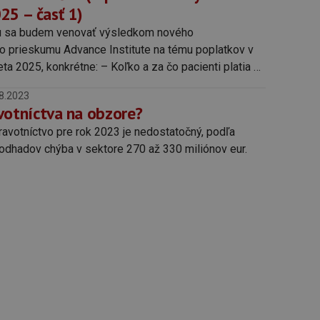
25 – časť 1)
u sa budem venovať výsledkom nového
o prieskumu Advance Institute na tému poplatkov v
ta 2025, konkrétne: – Koľko a za čo pacienti platia v
árov v roku 2025. – Ako poplatky narástli od
8.2023
 prieskumu v r. 2023.
votníctva na obzore?
avotníctvo pre rok 2023 je nedostatočný, podľa
odhadov chýba v sektore 270 až 330 miliónov eur.