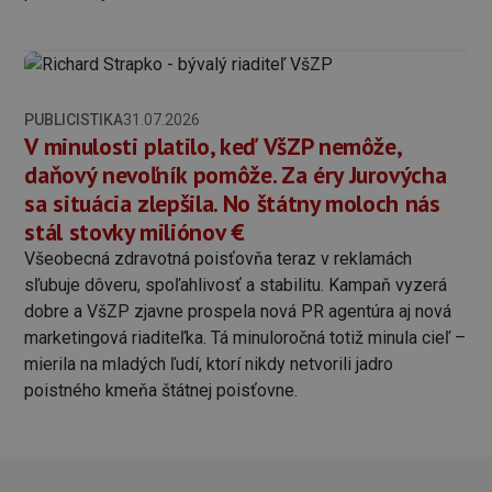
PUBLICISTIKA
31.07.2026
V minulosti platilo, keď VšZP nemôže,
daňový nevoľník pomôže. Za éry Jurovýcha
sa situácia zlepšila. No štátny moloch nás
stál stovky miliónov €
Všeobecná zdravotná poisťovňa teraz v reklamách
sľubuje dôveru, spoľahlivosť a stabilitu. Kampaň vyzerá
dobre a VšZP zjavne prospela nová PR agentúra aj nová
marketingová riaditeľka. Tá minuloročná totiž minula cieľ –
mierila na mladých ľudí, ktorí nikdy netvorili jadro
poistného kmeňa štátnej poisťovne.