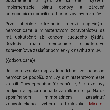
oboznámené s tým, že sa mení systém
implementácie plánu obnovy a zároveň
nemocniciam doručili draft pripravovaných zmlúv.
Prvé oficiálne stretnutie medzi úspešnými
nemocnicami a ministerstvom zdravotníctva sa
má uskutočniť až koncom budúceho týždňa.
Dovtedy majú nemocnice ministerstvu
zdravotníctva zaslať pripomienky k návrhu zmlúv.
{{odporucane}}
Je teda vysoko nepravdepodobné, že úspešné
nemocnice podpíšu zmluvy s ministerstvom ešte
v apríli. Pravdepodobnejší scenár je, že sa zmluvy
podpíšu v lepšom prípade začiatkom mája. Na už
spomínanom mimoriadnom zasadnutí
zdravotníckeho výboru artikulovala
Miriama