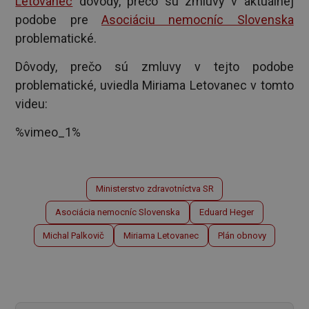
Letovanec
dôvody, prečo sú zmluvy v aktuálnej
podobe pre
Asociáciu nemocníc Slovenska
problematické.
Dôvody, prečo sú zmluvy v tejto podobe
problematické, uviedla Miriama Letovanec v tomto
videu:
%vimeo_1%
Ministerstvo zdravotníctva SR
Asociácia nemocníc Slovenska
Eduard Heger
Michal Palkovič
Miriama Letovanec
Plán obnovy