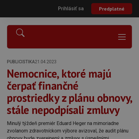
Prihlásiť sa
Predplatné
PUBLICISTIKA
21.04.2023
Nemocnice, ktoré majú
čerpať finančné
prostriedky z plánu obnovy,
stále nepodpísali zmluvy
Minulý týždeň premiér Eduard Heger na mimoriadne
zvolanom zdravotníckom výbore avizoval, že audit plánu
obnovy bude zverejnený a zmluvy s úspešnými