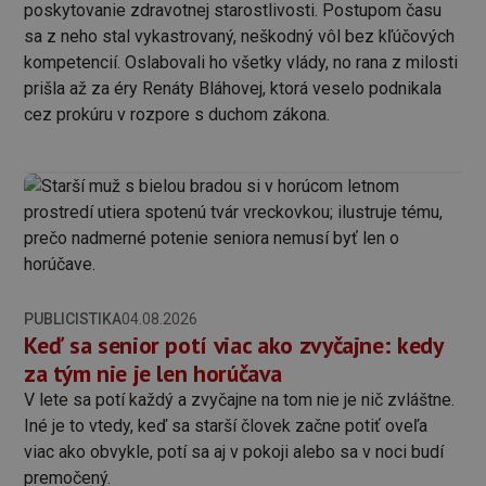
poskytovanie zdravotnej starostlivosti. Postupom času
sa z neho stal vykastrovaný, neškodný vôl bez kľúčových
kompetencií. Oslabovali ho všetky vlády, no rana z milosti
prišla až za éry Renáty Bláhovej, ktorá veselo podnikala
cez prokúru v rozpore s duchom zákona.
PUBLICISTIKA
04.08.2026
Keď sa senior potí viac ako zvyčajne: kedy
za tým nie je len horúčava
V lete sa potí každý a zvyčajne na tom nie je nič zvláštne.
Iné je to vtedy, keď sa starší človek začne potiť oveľa
viac ako obvykle, potí sa aj v pokoji alebo sa v noci budí
premočený.