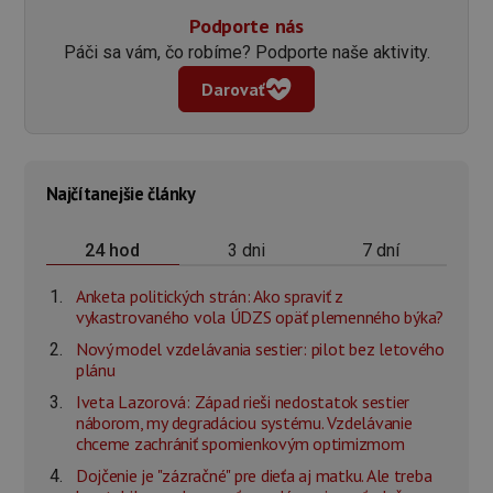
Podporte nás
Páči sa vám, čo robíme? Podporte naše aktivity.
Darovať
Najčítanejšie články
3 dni
7 dní
24 hod
Anketa politických strán: Ako spraviť z
vykastrovaného vola ÚDZS opäť plemenného býka?
Nový model vzdelávania sestier: pilot bez letového
plánu
Iveta Lazorová: Západ rieši nedostatok sestier
náborom, my degradáciou systému. Vzdelávanie
chceme zachrániť spomienkovým optimizmom
Dojčenie je "zázračné" pre dieťa aj matku. Ale treba