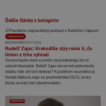
Ďalšie články z kategórie
Odporúčame
ROZHOVORY
29.07.2026
Rudolf Zajac: Krokodílie slzy ronia tí, čo
Union z trhu vyhnali
Dôvera kúpila Union a politici sa predbiehajú, kto to
odsúdi hlasnejšie. Rudolf Zajac má na nich jednoduchú
otázku: kde ste boli doteraz? K politikom sa pridáva aj
Renáta Bláhová, ergo ex-predsedníčka ÚDZS, za éry
ktorej sa úrad stal vykastrovaným.