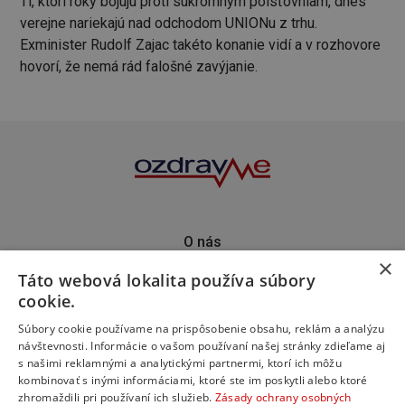
Tí, ktorí roky bojujú proti súkromným poisťovniam, dnes
verejne nariekajú nad odchodom UNIONu z trhu.
Exminister Rudolf Zajac takéto konanie vidí a v rozhovore
hovorí, že nemá rád falošné zavýjanie.
O nás
×
Kontakt
Táto webová lokalita používa súbory
Predplatné
cookie.
Inzercia
Podporte nás
Súbory cookie používame na prispôsobenie obsahu, reklám a analýzu
návštevnosti. Informácie o vašom používaní našej stránky zdieľame aj
s našimi reklamnými a analytickými partnermi, ktorí ich môžu
kombinovať s inými informáciami, ktoré ste im poskytli alebo ktoré
zhromaždili pri používaní ich služieb.
Zásady ochrany osobných