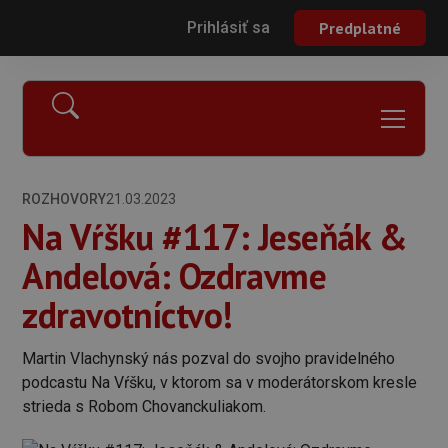
Prihlásiť sa
Predplatné
ROZHOVORY
21.03.2023
Na Vŕšku #117: Jeseňák &
Andelová: Ozdravme
zdravotníctvo!
Martin Vlachynský nás pozval do svojho pravidelného
podcastu Na Vŕšku, v ktorom sa v moderátorskom kresle
strieda s Robom Chovanckuliakom.