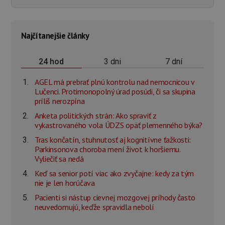
Najčítanejšie články
3 dni
7 dní
24 hod
AGEL má prebrať plnú kontrolu nad nemocnicou v
Lučenci. Protimonopolný úrad posúdi, či sa skupina
príliš nerozpína
Anketa politických strán: Ako spraviť z
vykastrovaného vola ÚDZS opäť plemenného býka?
Tras končatín, stuhnutosť aj kognitívne ťažkosti:
Parkinsonova choroba mení život k horšiemu.
Vyliečiť sa nedá
Keď sa senior potí viac ako zvyčajne: kedy za tým
nie je len horúčava
Pacienti si nástup cievnej mozgovej príhody často
neuvedomujú, keďže spravidla nebolí