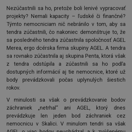
Nezúčastnili sa ho, pretože boli lenivé vypracovať
projekty? Nemali kapacity – ľudské či finančné?
Týmto nemocniciam nič nebránilo v tom, aby sa
tendra zúčastnili, čo nakoniec demonštruje to, že
sa posledného tendra zúčastnila spoločnosť AGEL
Merea, ergo dcérska firma skupiny AGEL. A tendra
sa rovnako zúčastnila aj skupina Penta, ktorá však
z tendra odstúpila a zúčastnili sa ho podľa
dostupných informácií aj tie nemocnice, ktoré už
body prevádzkovali počas uplynulých šiestich
rokov.
V minulosti sa však o prevádzkovanie bodov
záchraniek „netrhal“ ani AGEL, ktorý dnes
prevádzkuje len jeden bod záchraniek cez
nemocnicu v Skalici. V minulom tendri sa však
AGEL o viac bodov neuchádzal, a k zvýšenému