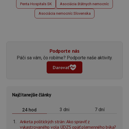
Penta Hospitals SK
Asociácia štátnych nemocníc
Asociácia nemocníc Slovenska
Podporte nás
Páči sa vám, čo robíme? Podporte naše aktivity.
Darovať
Najčítanejšie články
3 dni
7 dní
24 hod
Anketa politických strán: Ako spraviť z
vykastrovaného vola ÚDZS opäť plemenného býka?