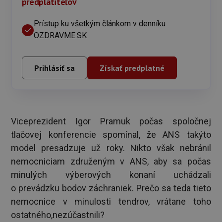
predplatiteľov
Prístup ku všetkým článkom v denníku
OZDRAVME.SK
Prihlásiť sa
Získať predplatné
Viceprezident Igor Pramuk počas spoločnej
tlačovej konferencie spomínal, že ANS takýto
model presadzuje už roky. Nikto však nebránil
nemocniciam združeným v ANS, aby sa počas
minulých výberových konaní uchádzali
o prevádzku bodov záchraniek. Prečo sa teda tieto
nemocnice v minulosti tendrov, vrátane toho
ostatného,nezúčastnili?