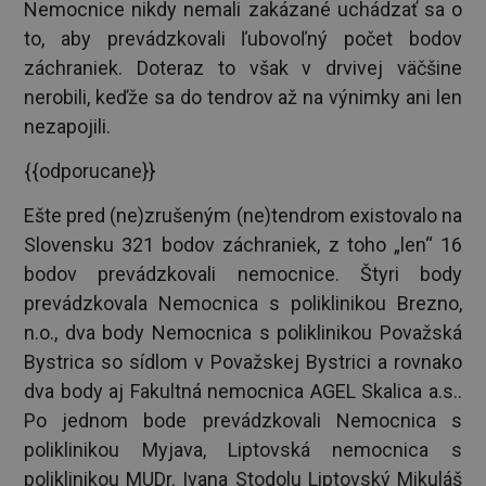
Nemocnice nikdy nemali zakázané uchádzať sa o
to, aby prevádzkovali ľubovoľný počet bodov
záchraniek. Doteraz to však v drvivej väčšine
nerobili, keďže sa do tendrov až na výnimky ani len
nezapojili.
{{odporucane}}
Ešte pred (ne)zrušeným (ne)tendrom existovalo na
Slovensku 321 bodov záchraniek, z toho „len“ 16
bodov prevádzkovali nemocnice. Štyri body
prevádzkovala Nemocnica s poliklinikou Brezno,
n.o., dva body Nemocnica s poliklinikou Považská
Bystrica so sídlom v Považskej Bystrici a rovnako
dva body aj Fakultná nemocnica AGEL Skalica a.s..
Po jednom bode prevádzkovali Nemocnica s
poliklinikou Myjava, Liptovská nemocnica s
poliklinikou MUDr. Ivana Stodolu Liptovský Mikuláš