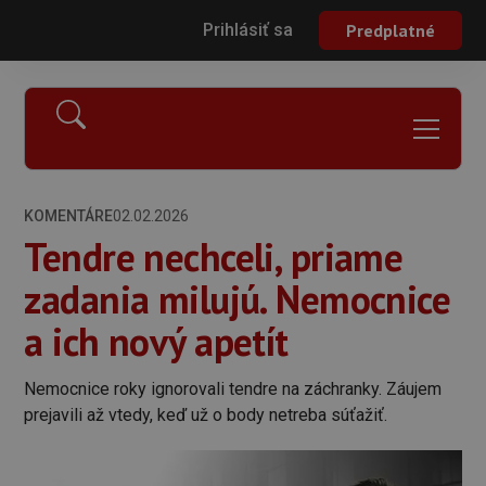
Prihlásiť sa
Predplatné
KOMENTÁRE
02.02.2026
Tendre nechceli, priame
zadania milujú. Nemocnice
a ich nový apetít
Nemocnice roky ignorovali tendre na záchranky. Záujem
prejavili až vtedy, keď už o body netreba súťažiť.