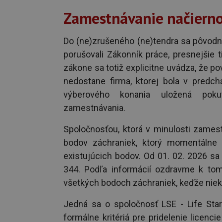
Zamestnávanie načierno 
Do (ne)zrušeného (ne)tendra sa pôvodne 
porušovali Zákonník práce, presnejšie tí
zákone sa totiž explicitne uvádza, že p
nedostane firma, ktorej bola v predch
výberového konania uložená pok
zamestnávania.
Spoločnosťou, ktorá v minulosti zamest
bodov záchraniek, ktorý momentálne o
existujúcich bodov. Od 01. 02. 2026 sa
344. Podľa informácií ozdravme k to
všetkých bodoch záchraniek, keďže niekt
Jedná sa o spoločnosť LSE - Life Sta
formálne kritériá pre pridelenie licenc