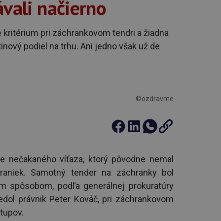
ávali načierno
kritérium pri záchrankovom tendri a žiadna
inový podiel na trhu. Ani jedno však už de
©ozdravme
 nečakaného víťaza, ktorý pôvodne nemal
raniek. Samotný tender na záchranky bol
ým spôsobom, podľa generálnej prokuratúry
dol právnik Peter Kováč, pri záchrankovom
tupov.