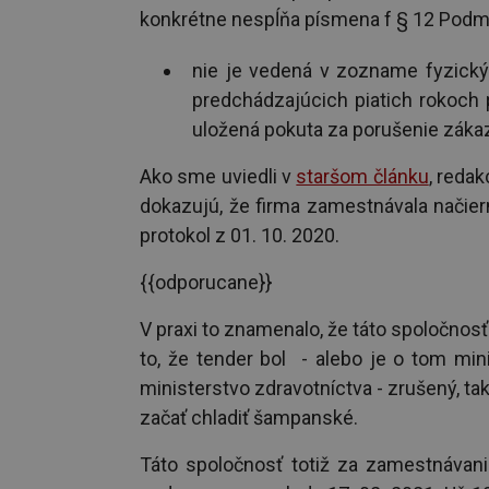
konkrétne nespĺňa písmena f § 12 Podmi
nie je vedená v zozname fyzický
predchádzajúcich piatich rokoch
uložená pokuta za porušenie záka
Ako sme uviedli v
staršom článku
, redak
dokazujú, že firma zamestnávala načiern
protokol z 01. 10. 2020.
{{odporucane}}
V praxi to znamenalo, že táto spoločnos
to, že tender bol - alebo je o tom mi
ministerstvo zdravotníctva - zrušený, ta
začať chladiť šampanské.
Táto spoločnosť totiž za zamestnávani