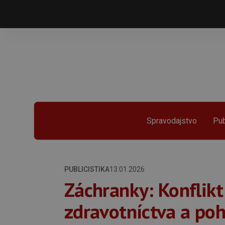
Spravodajstvo
Pub
PUBLICISTIKA
13.01.2026
Záchranky: Konflikt
zdravotníctva a po