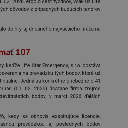
 02. 2026, ergo o šesť týždňov, však už Life
ných dôvodov z prípadných budúcich tendrov
tilo do hry aj dnešného najväčšieho hráča na
 mať 107
y, keďže Life Star Emergency, s.r.o. dostáva
poverenia na prevádzku tých bodov, ktoré už
tinuálne. Jedná sa konkrétne priebežne o 41
bruári (01. 02. 2026) dostane firma zrejme
devätnástich bodov, v marci 2026 ďalších
6, kedy sa obnovia exspirujúce licencie,
časnou prevádzkou aj posledných bodov