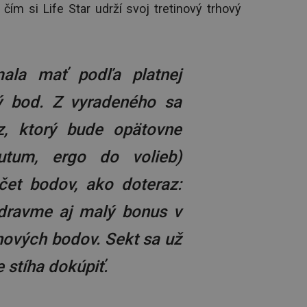
čím si Life Star udrží svoj tretinový trhový
ala mať podľa platnej
iný bod. Z vyradeného sa
z, ktorý bude opätovne
utum, ergo do volieb)
čet bodov, ako doteraz:
zdravme aj malý bonus v
nových bodov. Sekt sa už
e stíha dokúpiť.