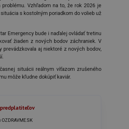
m problému. Vzhľadom na to, že rok 2026 je
 situácia s kostolným poriadkom do volieb už
tar Emergency bude i naďalej ovládať tretinu
zkovať žiaden z nových bodov záchraniek. V
y prevádzkovala aj niektoré z nových bodov,
í.
účasnej situácii reálnym víťazom zrušeného
u môže kľudne dokúpiť kaviár.
 predplatiteľov
íku OZDRAVME.SK