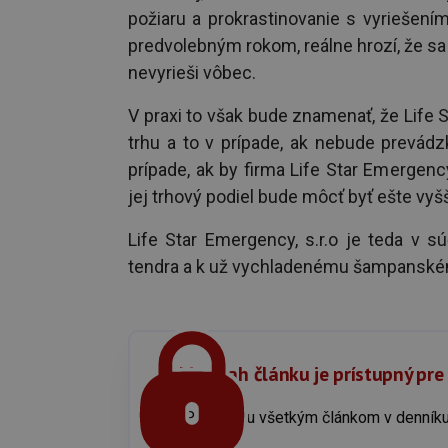
požiaru a prokrastinovanie s vyriešení
predvolebným rokom, reálne hrozí, že sa
nevyrieši vôbec.
V praxi to však bude znamenať, že Life S
trhu a to v prípade, ak nebude prevád
prípade, ak by firma Life Star Emergenc
jej trhový podiel bude môcť byť ešte vyšš
Life Star Emergency, s.r.o je teda v s
tendra a k už vychladenému šampanském
Celý obsah článku je prístupný pre
Prístup ku všetkým článkom v denn