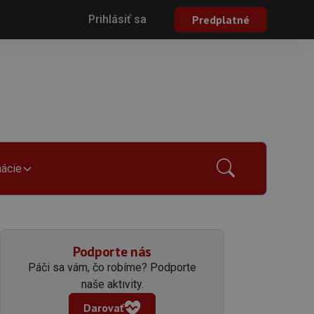
Prihlásiť sa
Predplatné
mácie
Podporte nás
Páči sa vám, čo robíme? Podporte
naše aktivity.
Darovať