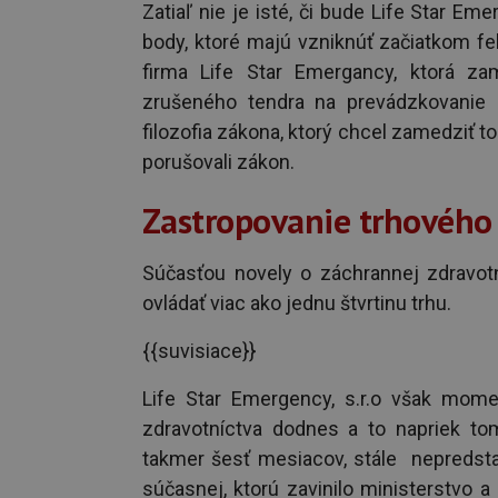
Zatiaľ nie je isté, či bude Life Star Eme
body, ktoré majú vzniknúť začiatkom feb
firma Life Star Emergancy, ktorá za
zrušeného tendra na prevádzkovanie
filozofia zákona, ktorý chcel zamedziť t
porušovali zákon.
Zastropovanie trhového
Súčasťou novely o záchrannej zdravotn
ovládať viac ako jednu štvrtinu trhu.
{{suvisiace}}
Life Star Emergency, s.r.o však momen
zdravotníctva dodnes a to napriek to
takmer šesť mesiacov, stále nepredstavi
súčasnej, ktorú zavinilo ministerstvo a