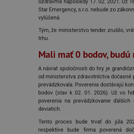
ozdravme naposledy 17. 02. 2021. Už 18.
Star Emergency, s.r.o. nebude zo zákon
vylúčená.
Tým, že ministerstvo tender zrušilo, vrá
trhu.
Mali mať 0 bodov, budú
A návrat spoločnosti do hry je grandiózn
od ministerstva zdravotníctva dočasné 
prevádzkovala. Poverenia dostávajú kon
bodov (stav k 02. 01. 2026). Už vo fe
poverenia na prevádzkovanie ďalších 
deviatich.
Tento proces bude trvať do júla 202
respektíve bude firma poverená do