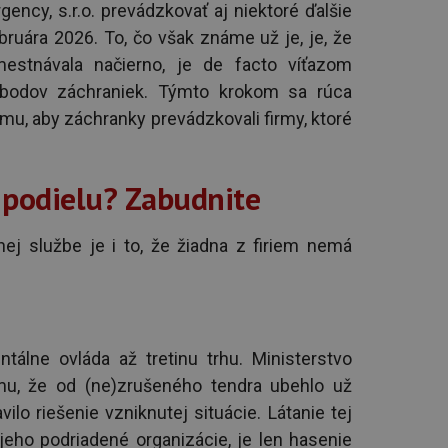
rgency, s.r.o. prevádzkovať aj niektoré ďalšie
ruára 2026. To, čo však známe už je, je, že
mestnávala načierno, je de facto víťazom
 bodov záchraniek. Týmto krokom sa rúca
omu, aby záchranky prevádzkovali firmy, ktoré
 podielu? Zabudnite
ej službe je i to, že žiadna z firiem nemá
tálne ovláda až tretinu trhu. Ministerstvo
mu, že od (ne)zrušeného tendra ubehlo už
lo riešenie vzniknutej situácie. Látanie tej
 jeho podriadené organizácie, je len hasenie