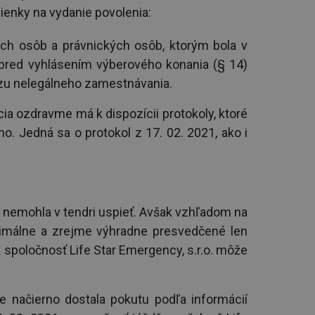
enky na vydanie povolenia:
ch osôb a právnických osôb, ktorým bola v
 pred vyhlásením výberového konania (§ 14)
zu nelegálneho zamestnávania.
cia ozdravme má k dispozícii protokoly, ktoré
o. Jedná sa o protokol z 17. 02. 2021, ako i
ť nemohla v tendri uspieť. Avšak vzhľadom na
nimálne a zrejme výhradne presvedčené len
k spoločnosť Life Star Emergency, s.r.o. môže
e načierno dostala pokutu podľa informácií