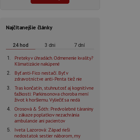
Najčítanejšie články
3 dni
7 dní
24 hod
Preteky v úhradách. Odmenenie kvality?
Klimatizácie nakúpené
Byť anti-Fico nestačí. Byť v
zdravotníctve anti-Penta tiež nie
Tras končatín, stuhnutosť aj kognitívne
ťažkosti: Parkinsonova choroba mení
život k horšiemu. Vyliečiť sa nedá
Orosová & Šóth: Predvolebné táraniny
o zákaze poplatkov nezachránia
ambulancie ani pacientov
Iveta Lazorová: Západ rieši
nedostatok sestier náborom, my