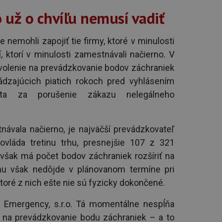
už o chvíľu nemusí vadiť
nemohli zapojiť tie firmy, ktoré v minulosti
, ktorí v minulosti zamestnávali načierno. V
ovolenie na prevádzkovanie bodov záchraniek
ádzajúcich piatich rokoch pred vyhlásením
uta za porušenie zákazu nelegálneho
návala načierno, je najväčší prevádzkovateľ
vláda tretinu trhu, presnejšie 107 z 321
 však má počet bodov záchraniek rozšíriť na
mu však nedôjde v plánovanom termíne pri
oré z nich ešte nie sú fyzicky dokončené.
r Emergency, s.r.o. Tá momentálne nespĺňa
ie na prevádzkovanie bodu záchraniek – a to