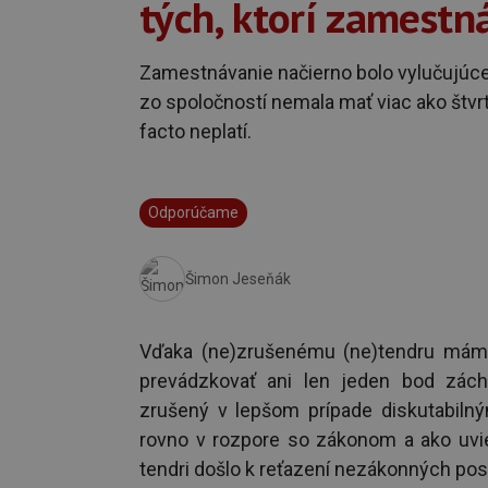
tých, ktorí zamestn
Zamestnávanie načierno bolo vylučujúce 
zo spoločností nemala mať viac ako štvrt
facto neplatí.
Odporúčame
Šimon Jeseňák
Vďaka (ne)zrušenému (ne)tendru máme
prevádzkovať ani len jeden bod zách
zrušený v lepšom prípade diskutabiln
rovno v rozpore so zákonom a ako uvie
tendri došlo k reťazení nezákonných pos