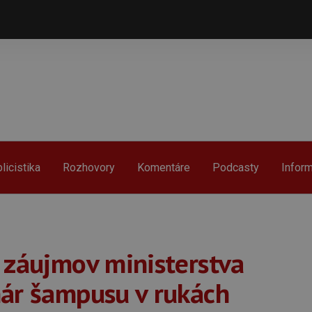
licistika
Rozhovory
Komentáre
Podcasty
Infor
 záujmov ministerstva
hár šampusu v rukách