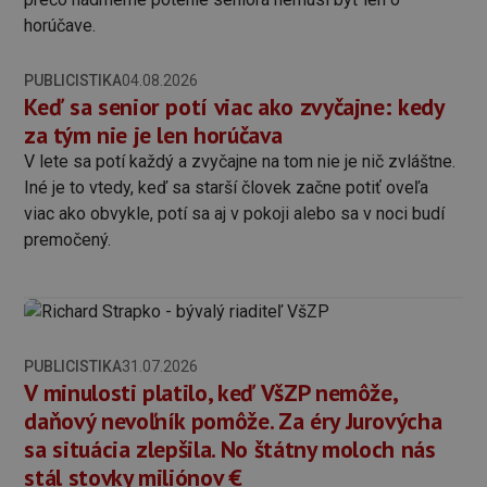
PUBLICISTIKA
04.08.2026
Keď sa senior potí viac ako zvyčajne: kedy
za tým nie je len horúčava
V lete sa potí každý a zvyčajne na tom nie je nič zvláštne.
Iné je to vtedy, keď sa starší človek začne potiť oveľa
viac ako obvykle, potí sa aj v pokoji alebo sa v noci budí
premočený.
PUBLICISTIKA
31.07.2026
V minulosti platilo, keď VšZP nemôže,
daňový nevoľník pomôže. Za éry Jurovýcha
sa situácia zlepšila. No štátny moloch nás
stál stovky miliónov €