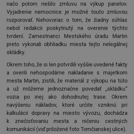
načo potom riešilo zmluvu na výkup panelov.
Vyjadrenie nemocnice je možné touto zmluvou
rozporovať. Nehovoriac o tom, že žiadny súhlas
nebol redakcii poskytnutý na overenie týchto
tvrdení. Zamestnanci Mestského úradu Martin
preto vykonali obhliadku miesta tejto nelegálnej
skládky.
Okrem toho, že si len potvrdili vyššie uvedené fakty
a overili nehospodárne nakladanie s majetkom
mesta Martin, zistili, že materiál z výkopu na túto
a už môžeme jednoznačne povedať „skládku“
vozia po inej ako dohodnutej trase. Okrem
navýšeniu nákladov, ktoré určite vzniknú pri
kalkulácii dopravy na miesto vývozu, dochádza
k znečisťovaniu mesta a ničeniu cestných
komunikácií (viď priložené foto Tomčianskej ulice).