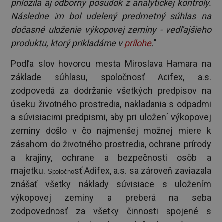
priložila aj odborný posudok z analytickej kontroly.
Následne im bol udelený predmetný súhlas na
dočasné uloženie výkopovej zeminy - vedľajšieho
produktu, ktorý prikladáme v
prílohe
.
"
Podľa slov hovorcu mesta Miroslava Hamara na
základe súhlasu, spoločnosť Adifex, a.s.
zodpovedá za dodržanie všetkých predpisov na
úseku životného prostredia, nakladania s odpadmi
a súvisiacimi predpismi, aby pri uložení výkopovej
zeminy došlo v čo najmenšej možnej miere k
zásahom do životného prostredia, ochrane prírody
a krajiny, ochrane a bezpečnosti osôb a
majetku.
sť Adifex, a.s. sa zároveň zaviazala
Spoločno
znášať všetky náklady súvisiace s uložením
výkopovej zeminy a preberá na seba
zodpovednosť za všetky činnosti spojené s