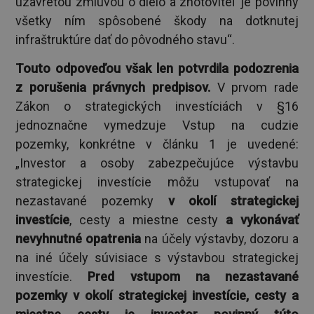
uzavretou zmluvou o dielo a zhotoviteľ je povinný
všetky ním spôsobené škody na dotknutej
infraštruktúre dať do pôvodného stavu“.
Touto odpoveďou však len potvrdila podozrenia
z porušenia právnych predpisov.
V prvom rade
Zákon o strategických investíciách v §16
jednoznačne vymedzuje Vstup na cudzie
pozemky, konkrétne v článku 1 je uvedené:
„Investor a osoby zabezpečujúce výstavbu
strategickej investície môžu vstupovať na
nezastavané pozemky
v okolí strategickej
investície
, cesty a miestne cesty
a vykonávať
nevyhnutné opatrenia
na účely výstavby, dozoru a
na iné účely súvisiace s výstavbou strategickej
investície.
Pred vstupom na nezastavané
pozemky v okolí strategickej investície, cesty a