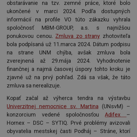
obstarávanie na tzv. zemné práce, ktoré bolo
ukončené v marci 2024. Podľa dostupných
informácií na profile VO túto zákazku vyhrala
spoločnosť MBM-GROUP, a.s. s najnižšou
ponukovou cenou.
Zmluva zo strany
zhotoviteľa
bola podpísaná už 11.marca 2024. Dátum podpisu
na strane UNM chýba, avšak zmluva bola
zverejnená až 29.mája 2024. Vyhodnotenie
finančnej a najmä časovej úspory tohto kroku je
zjavné už na prvý pohľad. Zdá sa však, že táto
zmluva sa nerealizuje.
Kopať začal až výherca tendra na výstavbu
Univerzitnej nemocnice sv. Martina
(UNsvM) –
konzorcium vedené spoločnosťou
Adifex
–
Hornex – DSC – SYTIQ. Prvé problémy avizovali
obyvatelia mestskej časti Podháj – Stráne, ktorí