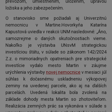
prevozom, umiestnením, uložením, úpravou
ložiska a jeho zabezpečením.
O stanovisko sme požiadali aj Univerzitnú
nemocnicu v Martine.Hovorkyňa Katarína
Kapustová uviedla v reakcii UNM nasledovné: „Áno,
samozrejme o daných skutočnostiach vieme.
Nakoľko je výstavba UNsvM strategickou
investíciou štátu, v súlade so zákonom 142/2024
Z.z. o mimoriadnych opatreniach pre strategické
investície vydalo mesto Martin v záujme
urýchlenia výstavby
novej nemocnice
v mesiaci júl
súhlas k dočasnému uskladneniu výkopovej
zeminy na uvedenej parcele, ako aj na ďalších
parcelách. Uvedená lokalita bola zvolená na
základe dohody mesta Martin so zhotoviteľom.
Realizácia zemných prác sa vykonáva v súlade s