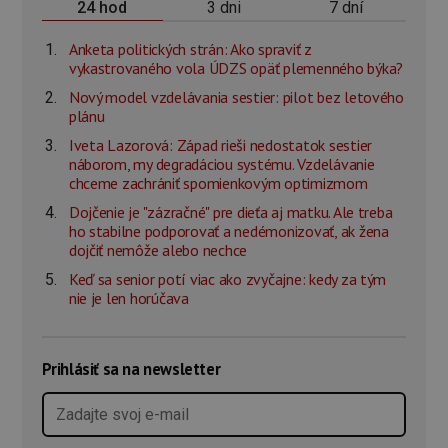
3 dni
7 dní
24 hod
Anketa politických strán: Ako spraviť z
vykastrovaného vola ÚDZS opäť plemenného býka?
Nový model vzdelávania sestier: pilot bez letového
plánu
Iveta Lazorová: Západ rieši nedostatok sestier
náborom, my degradáciou systému. Vzdelávanie
chceme zachrániť spomienkovým optimizmom
Dojčenie je "zázračné" pre dieťa aj matku. Ale treba
ho stabilne podporovať a nedémonizovať, ak žena
dojčiť nemôže alebo nechce
Keď sa senior potí viac ako zvyčajne: kedy za tým
nie je len horúčava
Prihlásiť sa na newsletter