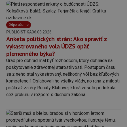
Odporúčame
PUBLICISTIKA
06.08.2026
Anketa politických strán: Ako spraviť z
vykastrovaného vola ÚDZS opäť
plemenného býka?
Úrad pre dohľad mal byť rozhodcom, ktorý dohliada na
poskytovanie zdravotnej starostlivosti. Postupom času
sa z neho stal vykastrovaný, neškodný vôl bez kľúčových
kompetencií. Oslabovali ho všetky vlády, no rana z milosti
prišla až za éry Renáty Bláhovej, ktorá veselo podnikala
cez prokúru v rozpore s duchom zákona.