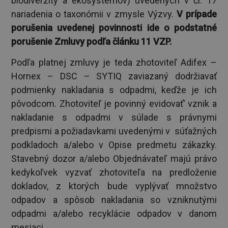
biodiverzity a ekosystémov) uvedených v čl. 17
nariadenia o taxonómii v zmysle Výzvy.
V prípade
porušenia uvedenej povinnosti ide o podstatné
porušenie Zmluvy podľa článku 11 VZP.
Podľa platnej zmluvy je teda zhotoviteľ Adifex –
Hornex – DSC – SYTIQ zaviazaný dodržiavať
podmienky nakladania s odpadmi, keďže je ich
pôvodcom. Zhotoviteľ je povinný evidovať' vznik a
nakladanie s odpadmi v súlade s právnymi
predpismi a požiadavkami uvedenými v súťažných
podkladoch a/alebo v Opise predmetu zákazky.
Stavebný dozor a/alebo Objednávateľ majú právo
kedykoľvek vyzvať zhotoviteľa na predloženie
dokladov, z ktorých bude vyplývať množstvo
odpadov a spôsob nakladania so vzniknutými
odpadmi a/alebo recyklácie odpadov v danom
mesiaci.