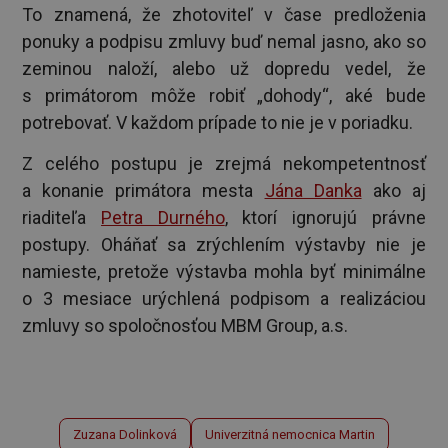
To znamená, že zhotoviteľ v čase predloženia
ponuky a podpisu zmluvy buď nemal jasno, ako so
zeminou naloží, alebo už dopredu vedel, že
s primátorom môže robiť „dohody“, aké bude
potrebovať. V každom prípade to nie je v poriadku.
Z celého postupu je zrejmá nekompetentnosť
a konanie primátora mesta
Jána Danka
ako aj
riaditeľa
Petra Durného
, ktorí ignorujú právne
postupy. Oháňať sa zrýchlením výstavby nie je
namieste, pretože výstavba mohla byť minimálne
o 3 mesiace urýchlená podpisom a realizáciou
zmluvy so spoločnosťou MBM Group, a.s.
Zuzana Dolinková
Univerzitná nemocnica Martin