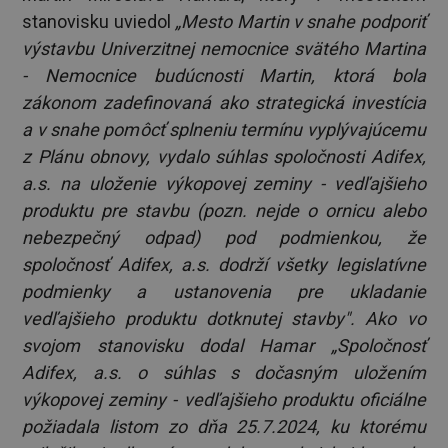
stanovisku uviedol
„Mesto Martin v snahe podporiť
výstavbu Univerzitnej nemocnice svätého Martina
- Nemocnice budúcnosti Martin, ktorá bola
zákonom zadefinovaná ako strategická investícia
a v snahe pomôcť splneniu termínu vyplývajúcemu
z Plánu obnovy, vydalo súhlas spoločnosti Adifex,
a.s. na uloženie výkopovej zeminy - vedľajšieho
produktu pre stavbu (pozn. nejde o ornicu alebo
nebezpečný odpad) pod podmienkou, že
spoločnosť Adifex, a.s. dodrží všetky legislatívne
podmienky a ustanovenia pre ukladanie
vedľajšieho produktu dotknutej stavby". Ako vo
svojom stanovisku dodal Hamar „Spoločnosť
Adifex, a.s. o súhlas s dočasným uložením
výkopovej zeminy - vedľajšieho produktu oficiálne
požiadala listom zo dňa 25.7.2024, ku ktorému