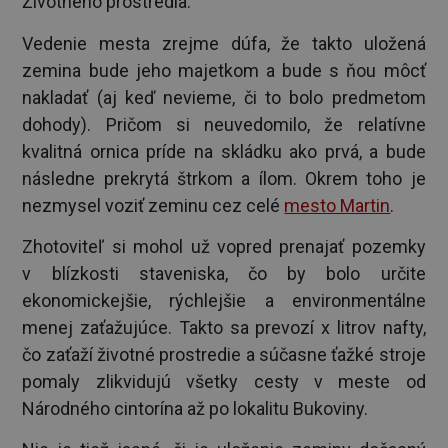
Životného prostredia.
Vedenie mesta zrejme dúfa, že takto uložená
zemina bude jeho majetkom a bude s ňou môcť
nakladať (aj keď nevieme, či to bolo predmetom
dohody). Pričom si neuvedomilo, že relatívne
kvalitná ornica príde na skládku ako prvá, a bude
následne prekrytá štrkom a ílom. Okrem toho je
nezmysel voziť zeminu cez celé
mesto Martin
.
Zhotoviteľ si mohol už vopred prenajať pozemky
v blízkosti staveniska, čo by bolo určite
ekonomickejšie, rýchlejšie a environmentálne
menej zaťažujúce. Takto sa prevozí x litrov nafty,
čo zaťaží životné prostredie a súčasne ťažké stroje
pomaly zlikvidujú všetky cesty v meste od
Národného cintorína až po lokalitu Bukoviny.