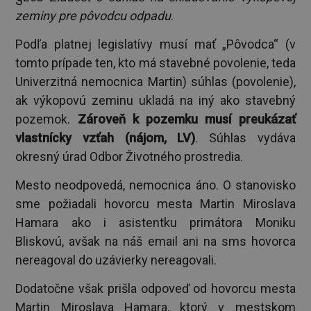
zeminy pre pôvodcu odpadu
.
Podľa platnej legislatívy musí mať „Pôvodca“ (v
tomto prípade ten, kto má stavebné povolenie, teda
Univerzitná nemocnica Martin) súhlas (povolenie),
ak výkopovú zeminu ukladá na iný ako stavebný
pozemok.
Zároveň k pozemku musí preukázať
vlastnícky vzťah (nájom, LV)
. Súhlas vydáva
okresný úrad Odbor Životného prostredia.
Mesto neodpovedá, nemocnica áno. O stanovisko
sme požiadali hovorcu mesta Martin Miroslava
Hamara ako i asistentku primátora Moniku
Bliskovú, avšak na náš email ani na sms hovorca
nereagoval do uzávierky nereagovali.
Dodatočne však prišla odpoveď od hovorcu mesta
Martin Miroslava Hamara, ktorý v mestskom