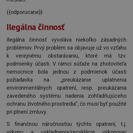
{{odporucane}}
Ilegálna činnosť
Ilegálna činnosť vyvoláva niekoľko zásadných
problémov. Prvý problém sa objavuje už vo vzťahu
k verejnému obstarávaniu, ktoré má tzv.
podmienky účasti. V rámci súťaže na zhotoviteľa
nemocnice bola jednou z podmienok účasti
požiadavka na „preukázanie uplatnenia
environmentálnych opatrení, resp. preukázania
zavedeného systému riadenia zohľadňujúceho
ochranu životného prostredia“, čo musí byť použité
pri plnení zmluvy.
S finančnou náročnosťou týchto opatrení, t.j.
výkopu a uskladnenia/recyklácie výkopovej