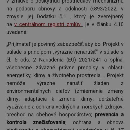
v zmluve o poskytnutí prostriedkov mechanizmu
na podporu obnovy a odolnosti č.893/2022, v
zmysle jej Dodatku č.1 , ktorý je zverejnený
na
v centrálnom registri zmlúv
je v článku 4.10
uvedené:
„Prijímateľ je povinný zabezpečiť, aby bol Projekt v
súlade s princípom „výrazne nenarušiť“ v súlade s
čl. 5 ods. 2 Nariadenia (EÚ) 2021/241 a spĺňal
všeobecne záväzné právne predpisy v oblasti
energetiky, klímy a životného prostredia.... Projekt
nemôže výrazne narušiť žiaden z
environmentálnych cieľov (zmiernenie zmeny
klímy; adaptácia k zmene klímy; udržateľné
využívanie a ochrana vodných a morských zdrojov;
prechod na obehové hospodárstvo;
prevencia a
kontrola znečisťovania
; ochrana a obnova