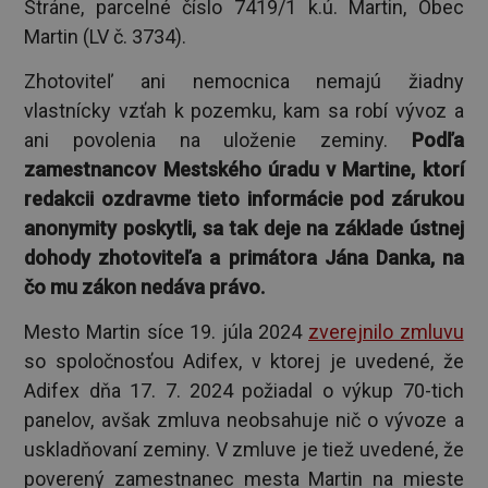
Stráne, parcelné číslo 7419/1 k.ú. Martin, Obec
Martin (LV č. 3734).
Zhotoviteľ ani nemocnica nemajú žiadny
vlastnícky vzťah k pozemku, kam sa robí vývoz a
ani povolenia na uloženie zeminy.
Podľa
zamestnancov Mestského úradu v Martine, ktorí
redakcii ozdravme tieto informácie pod zárukou
anonymity poskytli, sa tak deje na základe ústnej
dohody zhotoviteľa a primátora Jána Danka, na
čo mu zákon nedáva právo.
Mesto Martin síce 19. júla 2024
zverejnilo zmluvu
so spoločnosťou Adifex, v ktorej je uvedené, že
Adifex dňa 17. 7. 2024 požiadal o výkup 70-tich
panelov, avšak zmluva neobsahuje nič o vývoze a
uskladňovaní zeminy. V zmluve je tiež uvedené, že
poverený zamestnanec mesta Martin na mieste