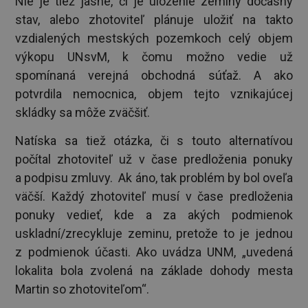
Nie je tiež jasné, či je uloženie zeminy dočasný
stav, alebo zhotoviteľ plánuje uložiť na takto
vzdialených mestských pozemkoch celý objem
výkopu UNsvM, k čomu možno vedie už
spomínaná verejná obchodná súťaž. A ako
potvrdila nemocnica, objem tejto vznikajúcej
skládky sa môže zväčšiť.
Natíska sa tiež otázka, či s touto alternatívou
počítal zhotoviteľ už v čase predloženia ponuky
a podpisu zmluvy. Ak áno, tak problém by bol oveľa
väčší. Každý zhotoviteľ musí v čase predloženia
ponuky vedieť, kde a za akých podmienok
uskladní/zrecykluje zeminu, pretože to je jednou
z podmienok účasti. Ako uvádza UNM, „uvedená
lokalita bola zvolená na základe dohody mesta
Martin so zhotoviteľom“.