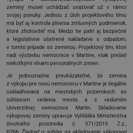
zeminy musel uchádzač uvažovať už v rámci
svojej ponuky. Jednou z úloh projektového tímu
má byť aj kontrola plnenia zmluvných podmienok,
ktoré zhotoviteľ má. Medzi tie patrí aj bezpečné
a legislatívne ošetrené nakladanie s odpadom,
v tomto prípade so zeminou. Projektový tím, ktorí
riadi výstavbu nemocnice v Martine, však prešiel
niekoľkými vlnami personálnych zmien.
Je jednoznačne preukázateľné, že zemina
z výkopu pre novú nemocnicu v Martine je ilegálne
uskladňovaná na mestských pozemkoch so
súhlasom vedenia mesta a s vedomím
Univerzitnej nemocnice Martin. Skladovanie
výkopovej zeminy upravuje Vyhláška Ministerstva
životného prostredia č. 371/2015 Z.z.,
§26b
Žiadosť o súhlas na skladovanie výkopovej