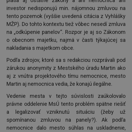
platia aj ostatné zákony a ani nemocnica ani
investor nedisponujú min. nájomnou zmluvou na
tento pozemok (vyššie uvedená citácia z Vyhlášky
MŽP). Do tohto kontextu tiež vôbec nesedí zmluva
na „odkúpenie panelov“. Rozpor je aj so Zákonom
o obecnom majetku, najmä v časti týkajúcej sa
nakladania s majetkom obce.
Podľa zdrojov, ktoré sa s redakciou rozprávali pod
zárukou anonymity z Mestského úradu Martin ako
aj z vnútra projektového tímu nemocnice, mesto
Martin aj nemocnica vedia, že konajú ilegálne.
Vedenie mesta v tejto súvislosti zaúkolovalo
právne oddelenie MsÚ tento problém spätne riešiť
a legalizovať vzniknutú situáciu (žeby už
spomínanou zmluvou na panely?). Ak podľa
nemocnice dalo mesto súhlas na uskladnenie,