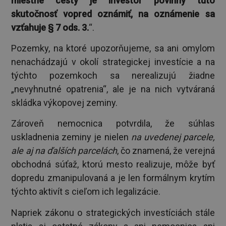
miestne cesty je investor povinný túto
skutočnosť vopred oznámiť, na oznámenie sa
vzťahuje § 7 ods. 3.
“.
Pozemky, na ktoré upozorňujeme, sa ani omylom
nenachádzajú v okolí strategickej investície a na
týchto pozemkoch sa nerealizujú žiadne
„nevyhnutné opatrenia“, ale je na nich vytváraná
skládka výkopovej zeminy.
Zároveň nemocnica potvrdila, že súhlas
uskladnenia zeminy je nielen
na uvedenej parcele,
ale aj na ďalších parcelách
, čo znamená, že verejná
obchodná súťaž, ktorú mesto realizuje, môže byť
dopredu zmanipulovaná a je len formálnym krytím
týchto aktivít s cieľom ich legalizácie.
Napriek zákonu o strategických investíciách stále