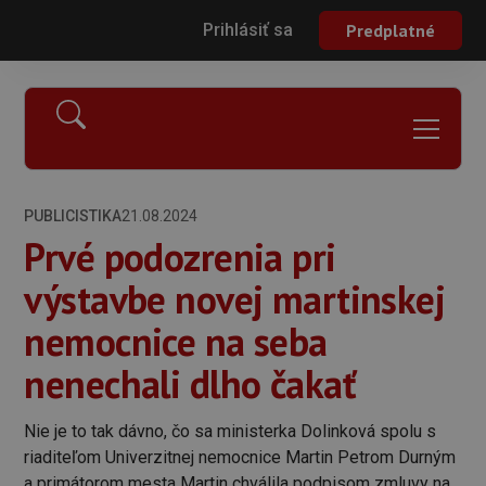
Prihlásiť sa
Predplatné
PUBLICISTIKA
21.08.2024
Prvé podozrenia pri
výstavbe novej martinskej
nemocnice na seba
nenechali dlho čakať
Nie je to tak dávno, čo sa ministerka Dolinková spolu s
riaditeľom Univerzitnej nemocnice Martin Petrom Durným
a primátorom mesta Martin chválila podpisom zmluvy na