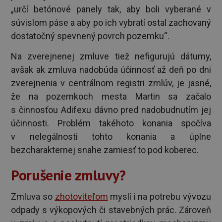
„určí betónové panely tak, aby boli vyberané v
súvislom páse a aby po ich vybratí ostal zachovaný
dostatočný spevnený povrch pozemku“.
Na zverejnenej zmluve tiež nefigurujú dátumy,
avšak ak zmluva nadobúda účinnosť až deň po dni
zverejnenia v centrálnom registri zmlúv, je jasné,
že na pozemkoch mesta Martin sa začalo
s činnosťou Adifexu dávno pred nadobudnutím jej
účinnosti. Problém takéhoto konania spočíva
v nelegálnosti tohto konania a úplne
bezcharakternej snahe zamiesť to pod koberec.
Porušenie zmluvy?
Zmluva so
zhotoviteľom
myslí i na potrebu vývozu
odpady s výkopových či stavebných prác. Zároveň