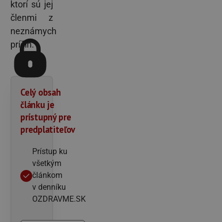
ktorí sú jej
členmi z
neznámych
príčin.
Celý obsah
článku je
prístupný pre
predplatiteľov
Prístup ku
všetkým
článkom
v denníku
OZDRAVME.SK