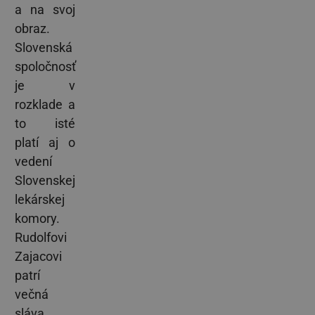
a na svoj
obraz.
Slovenská
spoločnosť
je v
rozklade a
to isté
platí aj o
vedení
Slovenskej
lekárskej
komory.
Rudolfovi
Zajacovi
patrí
večná
sláva