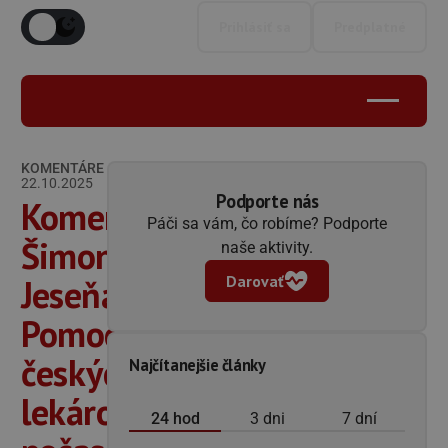
Prihlásiť sa
Predplatné
KOMENTÁRE
22.10.2025
Podporte nás
Komentár
Páči sa vám, čo robíme? Podporte
Šimona
naše aktivity.
Darovať
Jeseňáka:
Pomoc
českých
Najčítanejšie články
lekárov
24 hod
3 dni
7 dní