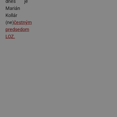
dnes je
Marián
Kollár
(ne)
čestným
predsedom
LOZ.