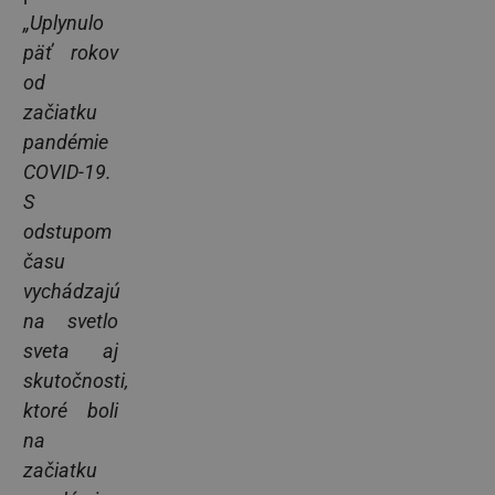
„Uplynulo
päť rokov
od
začiatku
pandémie
COVID-19.
S
odstupom
času
vychádzajú
na svetlo
sveta aj
skutočnosti,
ktoré boli
na
začiatku