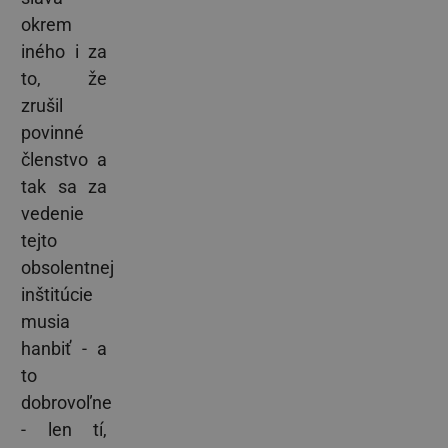
okrem
iného i za
to, že
zrušil
povinné
členstvo a
tak sa za
vedenie
tejto
obsolentnej
inštitúcie
musia
hanbiť - a
to
dobrovoľne
- len tí,