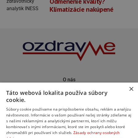
Odmenenie kvality?
Klimatizácie nakúpené
O nás
×
Kontakt
Táto webová lokalita používa súbory
Predplatné
cookie.
Inzercia
Podporte nás
Súbory cookie používame na prispôsobenie obsahu, reklám a analýzu
návštevnosti. Informácie o vašom používaní našej stránky zdieľame aj
s našimi reklamnými a analytickými partnermi, ktorí ich môžu
kombinovať s inými informáciami, ktoré ste im poskytli alebo ktoré
zhromaždili pri používaní ich služieb.
Zásady ochrany osobných