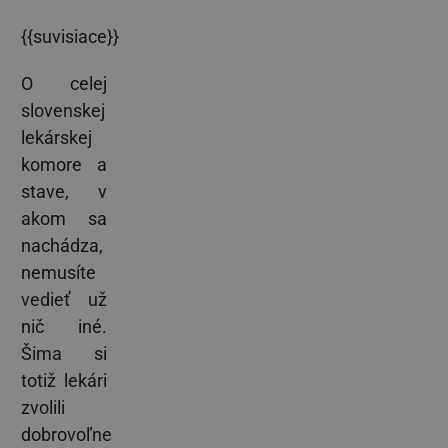
{{suvisiace}}
O celej
slovenskej
lekárskej
komore a
stave, v
akom sa
nachádza,
nemusíte
vedieť už
nič iné.
Šima si
totiž lekári
zvolili
dobrovoľne