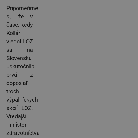
Pripomeňme
si, že v
čase, kedy
Kollár
viedol LOZ
sa na
Slovensku
uskutočnila
prvá z
doposiaľ
troch
výpalníckych
akcií LOZ.
Vtedajší
minister
zdravotníctva