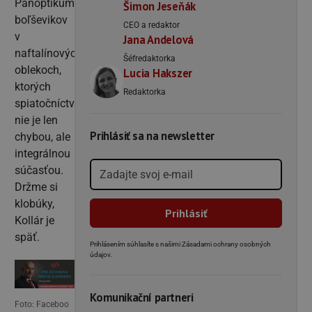
Panoptikum
Šimon Jeseňák
boľševikov
CEO a redaktor
v
Jana Andelová
naftalínových
Šéfredaktorka
oblekoch,
Lucia Hakszer
ktorých
Redaktorka
spiatočníctvo
nie je len
Prihlásiť sa na newsletter
chybou, ale
integrálnou
súčasťou.
Držme si
klobúky,
Kollár je
späť.
Prihlásením súhlasíte s našimi Zásadami ochrany osobných
údajov.
Komunikační partneri
Foto: Faceboo