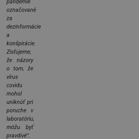
pandémie
označované
za
dezinformácie
a
konšpirácie.
Zisťujeme,
že názory
o tom, že
vírus
covidu
mohol
uniknúť pri
poruche v
laboratóriu,
môžu byť
pravdivé“.