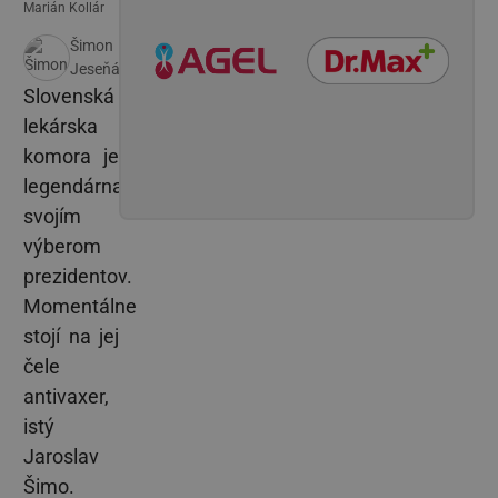
Marián Kollár
Šimon
Jeseňák
Slovenská
lekárska
komora je
legendárna
svojím
výberom
prezidentov.
Momentálne
stojí na jej
čele
antivaxer,
istý
Jaroslav
Šimo.