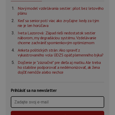
Nový model vzdelávania sestier: pilot bez letového
plánu
Keď sa senior potí viac ako zvyčajne: kedy za tým
nie je len horúčava
Iveta Lazorová: Západ rieši nedostatok sestier
náborom, my degradáciou systému. Vzdelávanie
chceme zachrániť spomienkovým optimizmom
Anketa politických strán: Ako spraviť z
vykastrovaného vola ÚDZS opäť plemenného býka?
Dojčenie je "zázračné" pre dieťa aj matku. Ale treba
ho stabilne podporovať a nedémonizovať, ak žena
dojčiť nemôže alebo nechce
Prihlásiť sa na newsletter