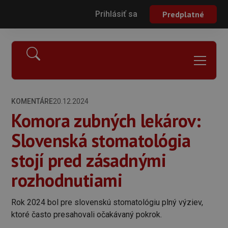
Prihlásiť sa
Predplatné
KOMENTÁRE
20.12.2024
Komora zubných lekárov:
Slovenská stomatológia
stojí pred zásadnými
rozhodnutiami
Rok 2024 bol pre slovenskú stomatológiu plný výziev,
ktoré často presahovali očakávaný pokrok.