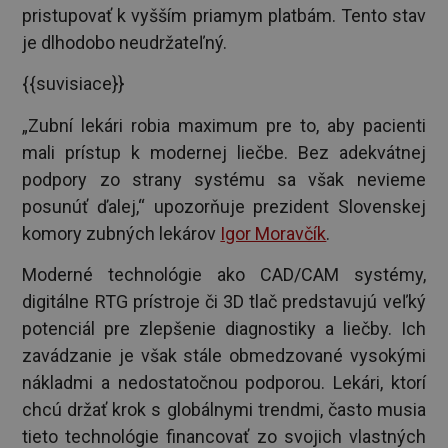
pristupovať k vyšším priamym platbám. Tento stav
je dlhodobo neudržateľný.
{{suvisiace}}
„Zubní lekári robia maximum pre to, aby pacienti
mali prístup k modernej liečbe. Bez adekvátnej
podpory zo strany systému sa však nevieme
posunúť ďalej,“ upozorňuje prezident Slovenskej
komory zubných lekárov
Igor Moravčík
.
Moderné technológie ako CAD/CAM systémy,
digitálne RTG prístroje či 3D tlač predstavujú veľký
potenciál pre zlepšenie diagnostiky a liečby. Ich
zavádzanie je však stále obmedzované vysokými
nákladmi a nedostatočnou podporou. Lekári, ktorí
chcú držať krok s globálnymi trendmi, často musia
tieto technológie financovať zo svojich vlastných