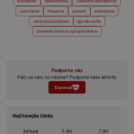
Komentáre
zdravotníctvo
Zdravotná starostlivosť
zubní lekári
Prevencia
pacienti
ambulancie
zdravotné poisťovne
Igor Moravčík
Slovenská komora zubných lekárov
Podporte nás
Páči sa vám, čo robíme? Podporte naše aktivity.
Darovať
Najčítanejšie články
3 dni
7 dní
24 hod