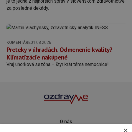
je to jedna z najhorších správ v slovenskom zdravotníctve
za posledné dekády.
KOMENTÁRE
01.08.2026
Preteky v úhradách. Odmenenie kvality?
Klimatizácie nakúpené
Vraj uhorková sezóna – štyrikrát téma nemocnice!
O nás
×
Kontakt