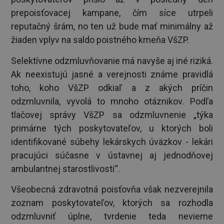
prepoisťovacej kampane, čím síce utrpeli
reputačný šrám, no ten už bude mať minimálny až
žiaden vplyv na saldo poistného kmeňa VšZP.
Selektívne odzmluvňovanie má navyše aj iné riziká.
Ak neexistujú jasné a verejnosti známe pravidlá
toho, koho VšZP odkiaľ a z akých príčin
odzmluvnila, vyvolá to mnoho otáznikov. Podľa
tlačovej správy VšZP sa odzmluvnenie „týka
primárne tých poskytovateľov, u ktorých boli
identifikované súbehy lekárskych úväzkov - lekári
pracujúci súčasne v ústavnej aj jednodňovej
ambulantnej starostlivosti“.
Všeobecná zdravotná poisťovňa však nezverejnila
zoznam poskytovateľov, ktorých sa rozhodla
odzmluvniť úplne, tvrdenie teda nevieme