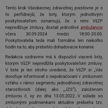
Tento krok Všeobecnej zdravotnej poisťovne je o
to perfídnejší, že listy, ktorým jednotlivým
poskytovateľom oznamujú, že s nimi VšZP
nepredlžuje zmluvy, dostali jednotlivé
ambulancie
včera 30.09.2024 medzi 18:00-20:00.
Poskytovatelia teda mali formálne len niekoľko
hodín na to, aby prebehlo dohadovacie konanie.
Redakcia ozdravme má k dispozícií viaceré listy,
ktorým VšZP nepredĺžila poskytovateľom zmluvy.
V liste je len stroho uvedené, že VšZP si „Vás
dovoľuje informovať o nepokračovaní v zmluvnom
vzťahu v rámci segmentu jednodňovej zdravotnej
starostlivosti (ďalej ako „JZS“), založenom
zmluvou č. xy zo dňa 13.05.2022...V súlade so
zmluvnými podmienkami aktuálne prebieha tzv.