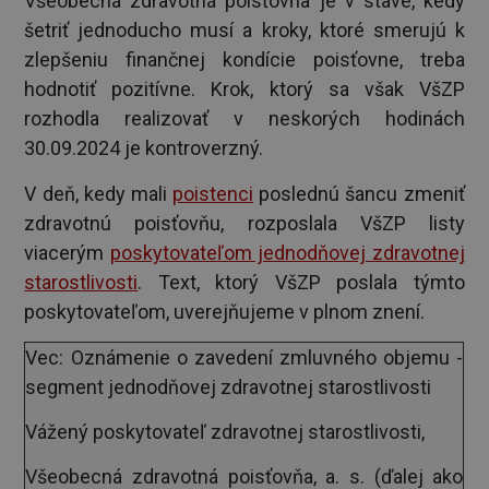
Všeobecná zdravotná poisťovňa je v stave, kedy
šetriť jednoducho musí a kroky, ktoré smerujú k
zlepšeniu finančnej kondície poisťovne, treba
hodnotiť pozitívne. Krok, ktorý sa však VšZP
rozhodla realizovať v neskorých hodinách
30.09.2024 je kontroverzný.
V deň, kedy mali
poistenci
poslednú šancu zmeniť
zdravotnú poisťovňu, rozposlala VšZP listy
viacerým
poskytovateľom jednodňovej zdravotnej
starostlivosti
. Text, ktorý VšZP poslala týmto
poskytovateľom, uverejňujeme v plnom znení.
Vec: Oznámenie o zavedení zmluvného objemu -
segment jednodňovej zdravotnej starostlivosti
Vážený poskytovateľ zdravotnej starostlivosti,
Všeobecná zdravotná poisťovňa, a. s. (ďalej ako