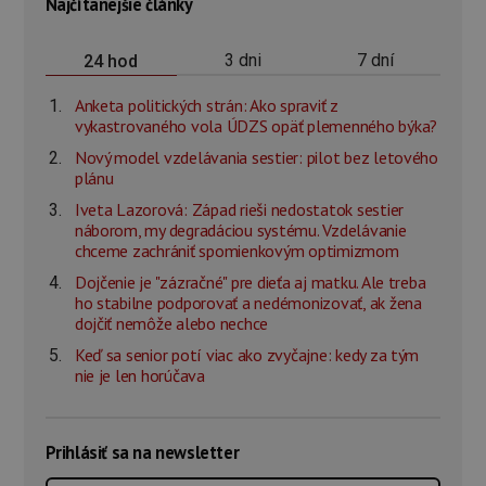
Najčítanejšie články
3 dni
7 dní
24 hod
Anketa politických strán: Ako spraviť z
vykastrovaného vola ÚDZS opäť plemenného býka?
Nový model vzdelávania sestier: pilot bez letového
plánu
Iveta Lazorová: Západ rieši nedostatok sestier
náborom, my degradáciou systému. Vzdelávanie
chceme zachrániť spomienkovým optimizmom
Dojčenie je "zázračné" pre dieťa aj matku. Ale treba
ho stabilne podporovať a nedémonizovať, ak žena
dojčiť nemôže alebo nechce
Keď sa senior potí viac ako zvyčajne: kedy za tým
nie je len horúčava
Prihlásiť sa na newsletter