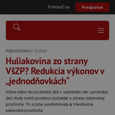
Prihlásiť sa
Predplatné
PUBLICISTIKA
01.10.2024
Huliakovina zo strany
VšZP? Redukcia výkonov v
„jednodňovkách“
Včera nebol len posledný deň v septembri ale i posledný
deň, kedy mohli poistenci požiadať o zmenu zdravotnej
poisťovne. To si plne uvedomovala aj Všeobecná
zdravotná poisťovňa.