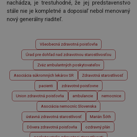
nachádza, je trestuhodné, že jej predstavenstvo
stále nie je kompletné a doposiaľ nebol menovaný
nový generálny riaditeľ.
Všeobecná zdravotná poisťovňa
Úrad pre dohľad nad zdravotnou starostlivosťou
Zväz ambulantných poskytovateľov
Asociácia súkromných lekárov SR
Zdravotná starostlivosť
pacienti
zdravotné poisťovne
Union zdravotná poisťovňa
ambulancie
nemocnice
Asociácia nemocníc Slovenska
ústavná zdravotná starostlivosť
Marián Šóth
Dôvera zdravotná poisťovňa
ozdravný plán