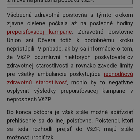
Všobecná zdravotná poisťovňa s týmto krokom
zjavne cielene počkala až na posledné hodiny
prepoisťovacej kampane
. Zdravotné poisťovne
Union ani Dôvera totiž k podobnému kroku
nepristúpili. V prípade, ak by sa informácie o tom,
že VšZP odzmluvní niektorých poskytovateľov
zdravotnej starostlivosti a rovnako zavedie limity
pre všetky ambulancie poskytujúce
jednodňovú
zdravotnú starostlivosť
, mohlo by to negatívne
ovplyvniť výsledky prepoisťovacej kampane v
neprospech VšZP.
Do konca októbra je však stále možné späťvziať
prehlásenie sa do inej poisťovne. Poistenci, ktorí
sa teda rozhodli prejsť do VšZP, majú stále
možnosť urobiť tak.