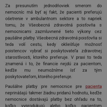
Za presunutím jednodňoviek smerom do
nemocníc má byť aj fakt, že pacienti preferujú
ošetrenie v ambulantnom sektore a to napriek
tomu, že Všeobecná zdravotná poisťovňa s
nemocnicami zazmluvnené tieto výkony cez
paušálne platby. Všeobecná zdravotná poisťovňa si
teda volí cestu, kedy okliešťuje možnosť
poistencov vybrať si poskytovateľa zdravotnej
starostlivosti, ktorého preferuje. V praxi to teda
znamená i to, že financie nejdú za pacientom,
keďže mu neumožníme ísť za tým
poskytovateľom, ktorého preferuje.
Paušálne platby pre nemocnice pre
pacienta
neprinášajú takmer žiadnu pridanú hodnotu, keďže
nemocnice dostávajú platby bez ohľadu na to,
koľko vyprodukujú alebo koľko pacientom