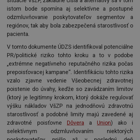
situácie VšZP, základné čísla a alternatívy sa v tom
istom bode spomína aj selektívne a postupné
odzmluvňovanie poskytovateľov segmentov a
regiónov, tak aby bola zabezpečená starostlivosť o
pacienta.
V tomto dokumente ÚDZS identifikoval potenciálne
PR/politické riziko tohto kroku a to v podobe
„extrémne negatívneho reputačného rizika počas
prepoisťovacej kampane“. Identifikáciu tohto rizika
vzalo zjavne vedenie Všeobecnej zdravotnej
poistenie do úvahy, keďže so zavádzaním limitov
(ktorý je legitímny krokom, ktorý dokáže regulovať
výšku nákladov VšZP na jednodňovú zdravotnú
starostlivosť a podobné limity majú zavedené aj
zdravotné poisťovne
Dôvera
a
Union
) ako i
selektívnym odzmluvňovaním niektorých
poskytovateľov prišlo až v posledný deň