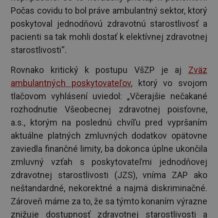
Počas covidu to bol práve ambulantný sektor, ktorý
poskytoval jednodňovú zdravotnú starostlivosť a
pacienti sa tak mohli dostať k elektívnej zdravotnej
starostlivosti“.
Rovnako kritický k postupu VšZP je aj
Zväz
ambulantných poskytovateľov
, ktorý vo svojom
tlačovom vyhlásení uviedol: „Včerajšie nečakané
rozhodnutie Všeobecnej zdravotnej poisťovne,
a.s., ktorým na poslednú chvíľu pred vypršaním
aktuálne platných zmluvných dodatkov opätovne
zaviedla finančné limity, ba dokonca úplne ukončila
zmluvný vzťah s poskytovateľmi jednodňovej
zdravotnej starostlivosti (JZS), vníma ZAP ako
neštandardné, nekorektné a najmä diskriminačné.
Zároveň máme za to, že sa týmto konaním výrazne
znižuje dostupnosť zdravotnej starostlivosti a