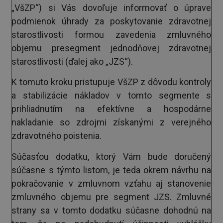
„VšZP“) si Vás dovoľuje informovať o úprave
podmienok úhrady za poskytovanie zdravotnej
starostlivosti formou zavedenia zmluvného
objemu presegment jednodňovej zdravotnej
starostlivosti (ďalej ako „JZS“).
K tomuto kroku pristupuje VšZP z dôvodu kontroly
a stabilizácie nákladov v tomto segmente s
prihliadnutím na efektívne a hospodárne
nakladanie so zdrojmi získanými z verejného
zdravotného poistenia.
Súčasťou dodatku, ktorý Vám bude doručený
súčasne s týmto listom, je teda okrem návrhu na
pokračovanie v zmluvnom vzťahu aj stanovenie
zmluvného objemu pre segment JZS. Zmluvné
strany sa v tomto dodatku súčasne dohodnú na