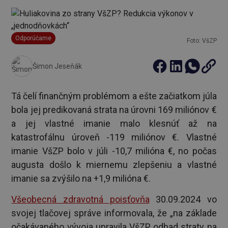
Odporúčame
Foto: VšZP
Šimon Jeseňák
Tá čelí finančným problémom a ešte začiatkom júla
bola jej predikovaná strata na úrovni 169 miliónov €
a jej vlastné imanie malo klesnúť až na
katastrofálnu úroveň -119 miliónov €. Vlastné
imanie VšZP bolo v júli -10,7 milióna €, no počas
augusta došlo k miernemu zlepšeniu a vlastné
imanie sa zvýšilo na +1,9 milióna €.
Všeobecná zdravotná poisťovňa
30.09.2024 vo
svojej tlačovej správe informovala, že „na základe
očakávaného vývoja upravila VšZP odhad straty na