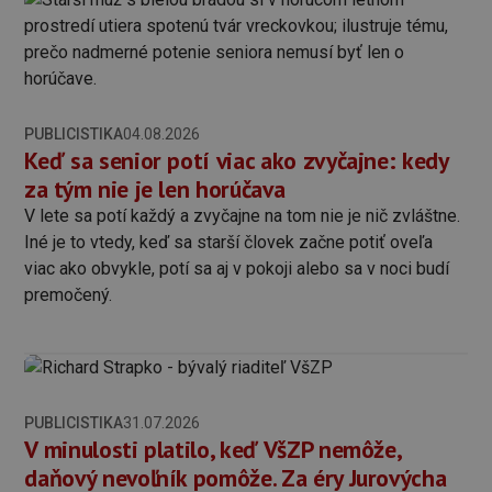
PUBLICISTIKA
04.08.2026
Keď sa senior potí viac ako zvyčajne: kedy
za tým nie je len horúčava
V lete sa potí každý a zvyčajne na tom nie je nič zvláštne.
Iné je to vtedy, keď sa starší človek začne potiť oveľa
viac ako obvykle, potí sa aj v pokoji alebo sa v noci budí
premočený.
PUBLICISTIKA
31.07.2026
V minulosti platilo, keď VšZP nemôže,
daňový nevoľník pomôže. Za éry Jurovýcha