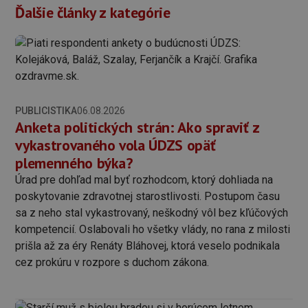
Ďalšie články z kategórie
PUBLICISTIKA
06.08.2026
Anketa politických strán: Ako spraviť z
vykastrovaného vola ÚDZS opäť
plemenného býka?
Úrad pre dohľad mal byť rozhodcom, ktorý dohliada na
poskytovanie zdravotnej starostlivosti. Postupom času
sa z neho stal vykastrovaný, neškodný vôl bez kľúčových
kompetencií. Oslabovali ho všetky vlády, no rana z milosti
prišla až za éry Renáty Bláhovej, ktorá veselo podnikala
cez prokúru v rozpore s duchom zákona.