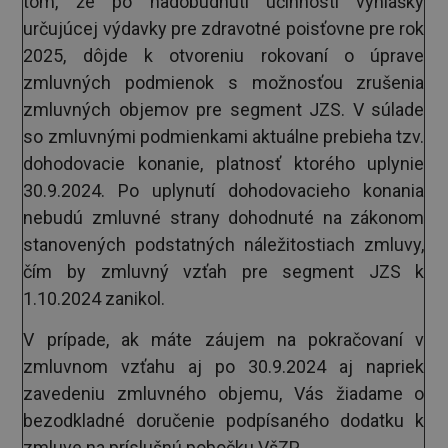
tom, že po nadobudnutí účinnosti vyhlášky
určujúcej výdavky pre zdravotné poisťovne pre rok
2025, dôjde k otvoreniu rokovaní o úprave
zmluvných podmienok s možnosťou zrušenia
zmluvných objemov pre segment JZS. V súlade
so zmluvnými podmienkami aktuálne prebieha tzv.
dohodovacie konanie, platnosť ktorého uplynie
30.9.2024. Po uplynutí dohodovacieho konania
nebudú zmluvné strany dohodnuté na zákonom
stanovených podstatných náležitostiach zmluvy,
čím by zmluvný vzťah pre segment JZS k
1.10.2024 zanikol.
V prípade, ak máte záujem na pokračovaní v
zmluvnom vzťahu aj po 30.9.2024 aj napriek
zavedeniu zmluvného objemu, Vás žiadame o
bezodkladné doručenie podpísaného dodatku k
zmluve na príslušnú pobočku VšZP.