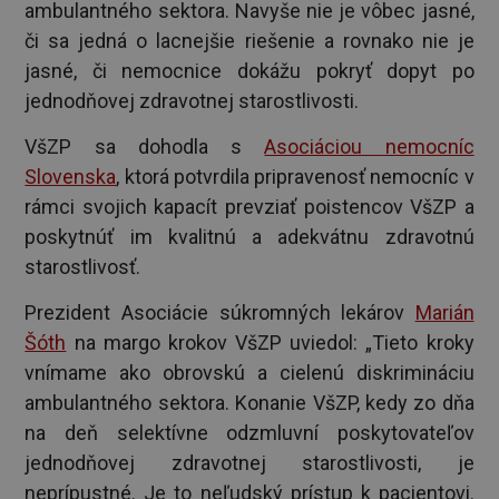
ambulantného sektora. Navyše nie je vôbec jasné,
či sa jedná o lacnejšie riešenie a rovnako nie je
jasné, či nemocnice dokážu pokryť dopyt po
jednodňovej zdravotnej starostlivosti.
VšZP sa dohodla s
Asociáciou nemocníc
Slovenska
, ktorá potvrdila pripravenosť nemocníc v
rámci svojich kapacít prevziať poistencov VšZP a
poskytnúť im kvalitnú a adekvátnu zdravotnú
starostlivosť.
Prezident Asociácie súkromných lekárov
Marián
Šóth
na margo krokov VšZP uviedol: „Tieto kroky
vnímame ako obrovskú a cielenú diskrimináciu
ambulantného sektora. Konanie VšZP, kedy zo dňa
na deň selektívne odzmluvní poskytovateľov
jednodňovej zdravotnej starostlivosti, je
neprípustné. Je to neľudský prístup k pacientovi.