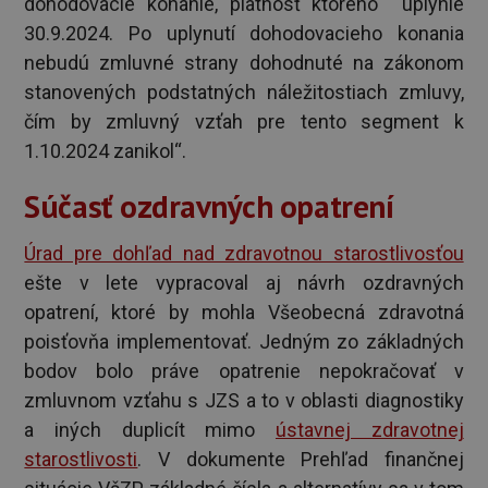
dohodovacie konanie, platnosť ktorého uplynie
30.9.2024. Po uplynutí dohodovacieho konania
nebudú zmluvné strany dohodnuté na zákonom
stanovených podstatných náležitostiach zmluvy,
čím by zmluvný vzťah pre tento segment k
1.10.2024 zanikol“.
Súčasť ozdravných opatrení
Úrad pre dohľad nad zdravotnou starostlivosťou
ešte v lete vypracoval aj návrh ozdravných
opatrení, ktoré by mohla Všeobecná zdravotná
poisťovňa implementovať. Jedným zo základných
bodov bolo práve opatrenie nepokračovať v
zmluvnom vzťahu s JZS a to v oblasti diagnostiky
a iných duplicít mimo
ústavnej zdravotnej
starostlivosti
. V dokumente Prehľad finančnej