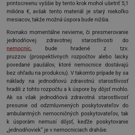
printscreenu vyššie by tento krok mohol ušetriť 5,1
milióna €, avšak tento materiál je starý niekoľko
mesiacov, takže možná úspora bude nižšia.
Rovnako momentálne nevieme, či presmerovanie
jednodňovej zdravotnej starostlivosti do
nemocníc
, bude hradené z tzv.
pruzzov (prospektívnych rozpočtov alebo laicky
povedané paušálov, ktoré nemocnice dostávajú
bez ohľadu na produkciu). V takomto prípade by sa
náklady na jednodňovú zdravotnú starostlivosť
hradili z tohto rozpočtu a k úspore by dôjsť mohlo.
Ak sa však jednodňová zdravotná starostlivosť
presunie od odzmluvnených poskytovateľov do
ambulantných nemocničných poskytovateľov, tak
k úsporám nemusí dôjsť, keďže poskytovanie
„jednodňoviek“ je v nemocniciach drahšie.