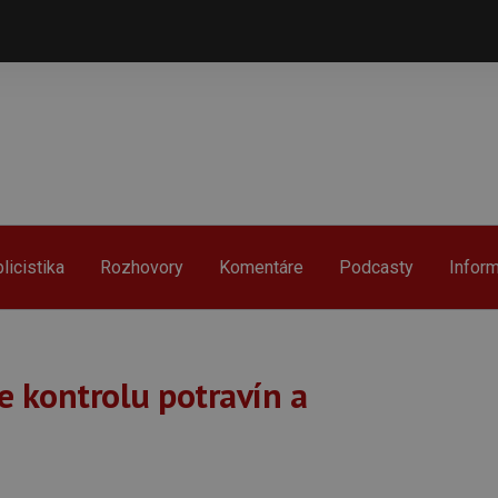
licistika
Rozhovory
Komentáre
Podcasty
Infor
e kontrolu potravín a