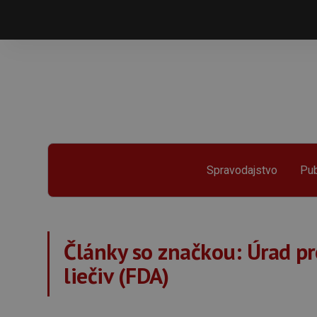
Spravodajstvo
Pub
Články so značkou:
Úrad pr
liečiv (FDA)