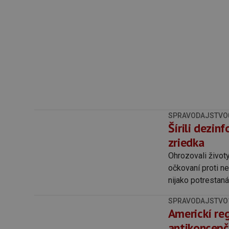
SPRAVODAJSTVO
Šírili dezin
zriedka
Ohrozovali život
očkovaní proti n
nijako potrestaná
SPRAVODAJSTVO
Americkí reg
antikoncepč