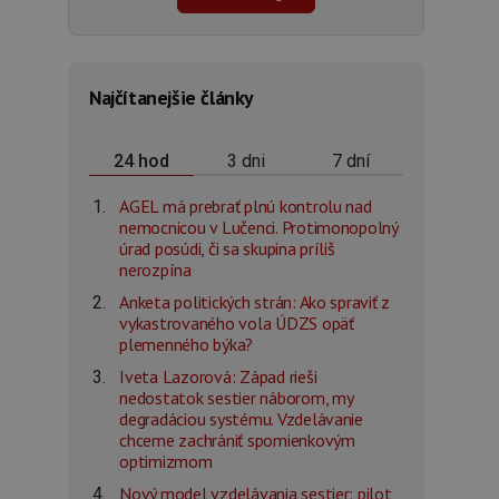
Najčítanejšie články
3 dni
7 dní
24 hod
AGEL má prebrať plnú kontrolu nad
nemocnicou v Lučenci. Protimonopolný
úrad posúdi, či sa skupina príliš
nerozpína
Anketa politických strán: Ako spraviť z
vykastrovaného vola ÚDZS opäť
plemenného býka?
Iveta Lazorová: Západ rieši
nedostatok sestier náborom, my
degradáciou systému. Vzdelávanie
chceme zachrániť spomienkovým
optimizmom
Nový model vzdelávania sestier: pilot