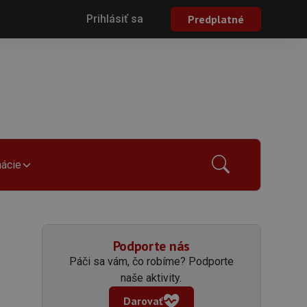
Prihlásiť sa
Predplatné
mácie
Podporte nás
Páči sa vám, čo robíme? Podporte
naše aktivity.
Darovať