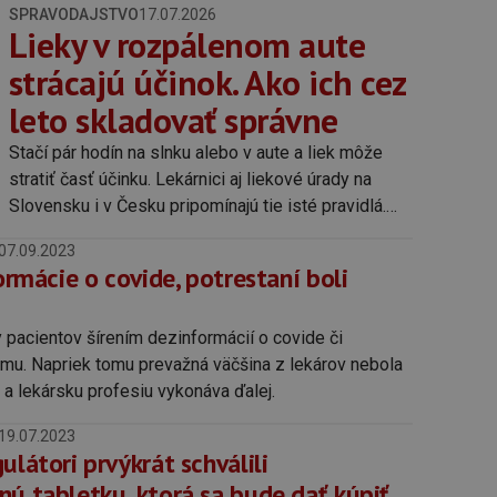
SPRAVODAJSTVO
17.07.2026
Lieky v rozpálenom aute
strácajú účinok. Ako ich cez
leto skladovať správne
Stačí pár hodín na slnku alebo v aute a liek môže
stratiť časť účinku. Lekárnici aj liekové úrady na
Slovensku i v Česku pripomínajú tie isté pravidlá.
Pozor aj na chladničku. Lieky v nej môžu nechtiac
07.09.2023
zamrznúť a to im uškodí rovnako ako horúčava.
formácie o covide, potrestaní boli
y pacientov šírením dezinformácií o covide či
emu. Napriek tomu prevažná väčšina z lekárov nebola
 a lekársku profesiu vykonáva ďalej.
19.07.2023
ulátori prvýkrát schválili
nú tabletku, ktorá sa bude dať kúpiť