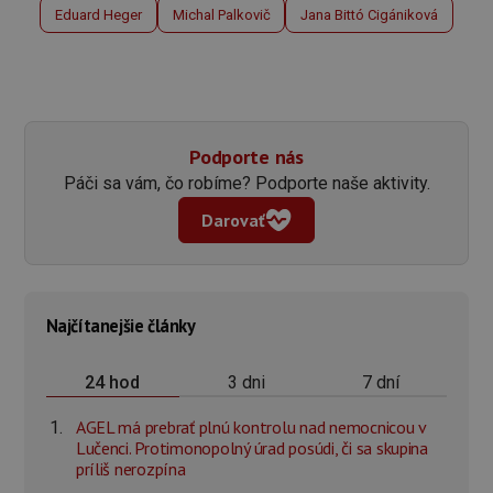
Eduard Heger
Michal Palkovič
Jana Bittó Cigániková
Podporte nás
Páči sa vám, čo robíme? Podporte naše aktivity.
Darovať
Najčítanejšie články
3 dni
7 dní
24 hod
AGEL má prebrať plnú kontrolu nad nemocnicou v
Lučenci. Protimonopolný úrad posúdi, či sa skupina
príliš nerozpína