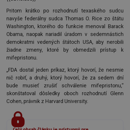
Pritom krátko po rozhodnutí texaského sudcu
navyše federálny sudca Thomas O. Rice zo štátu
Washington, ktorého do funkcie menoval Barack
Obama, naopak nariadil úradom v sedemnástich
demokratmi vedených štátoch USA, aby nerobili
žiadne zmeny, ktoré by obmedzili prístup k
mifepristonu.
„FDA dostal jeden príkaz, ktorý hovorí, že nesmie
nič robiť, a druhý, ktorý hovorí, že za sedem dní
bude musieť zrušiť schválenie mifepristonu,“
skonštatoval dôsledky oboch rozhodnutí Glenn
Cohen, právnik z Harvard University.
Celý obsah článku je prístupný pre