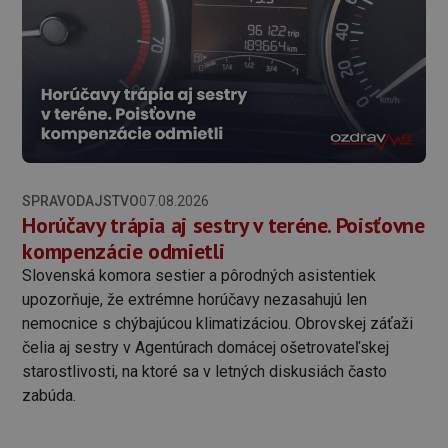
SPRAVODAJSTVO
07.08.2026
Horúčavy trápia aj sestry v teréne. Poisťovne
kompenzácie odmietli
Slovenská komora sestier a pôrodných asistentiek
upozorňuje, že extrémne horúčavy nezasahujú len
nemocnice s chýbajúcou klimatizáciou. Obrovskej záťaži
čelia aj sestry v Agentúrach domácej ošetrovateľskej
starostlivosti, na ktoré sa v letných diskusiách často
zabúda.