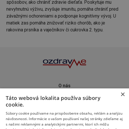
spôsobov, ako chrániť zdravie dieťaťa. Poskytuje mu
nevyhnutnú výživu, zvyšuje imunitu, pomáha chrániť pred
závažnými ochoreniami a podporuje kognitívny vývoj. U
matiek zas pomáha znižovať riziko chorôb, ako je
rakovina prsníka a vaječníkov či cukrovka 2. typu.
O nás
×
Kontakt
Táto webová lokalita používa súbory
Predplatné
cookie.
Inzercia
Podporte nás
Súbory cookie používame na prispôsobenie obsahu, reklám a analýzu
návštevnosti. Informácie o vašom používaní našej stránky zdieľame aj
s našimi reklamnými a analytickými partnermi, ktorí ich môžu