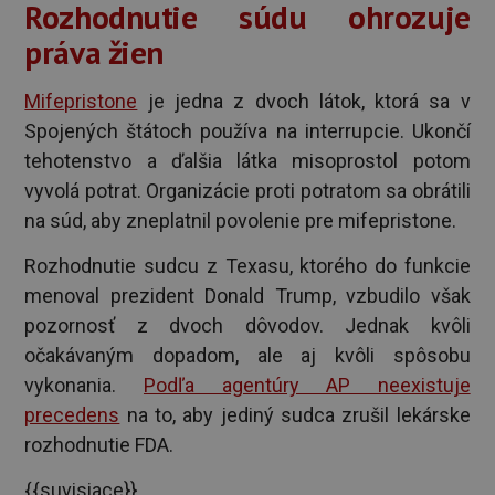
Rozhodnutie súdu ohrozuje
práva žien
Mifepristone
je jedna z dvoch látok, ktorá sa v
Spojených štátoch používa na interrupcie. Ukončí
tehotenstvo a ďalšia látka misoprostol potom
vyvolá potrat. Organizácie proti potratom sa obrátili
na súd, aby zneplatnil povolenie pre mifepristone.
Rozhodnutie sudcu z Texasu, ktorého do funkcie
menoval prezident Donald Trump, vzbudilo však
pozornosť z dvoch dôvodov. Jednak kvôli
očakávaným dopadom, ale aj kvôli spôsobu
vykonania.
Podľa agentúry AP neexistuje
precedens
na to, aby jediný sudca zrušil lekárske
rozhodnutie FDA.
{{suvisiace}}