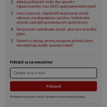
Anketa politických strán: Ako spraviť z
vykastrovaného vola ÚDZS opäť plemenného býka?
Iveta Lazorová: Západ rieši nedostatok sestier
náborom, my degradáciou systému. Vzdelávanie
chceme zachrániť spomienkovým optimizmom
Nový model vzdelávania sestier: pilot bez letového
plánu
Pacienti si nástup cievnej mozgovej príhody často
neuvedomujú, keďže spravidla nebolí
Prihlásiť sa na newsletter
Prihlásením súhlasíte s našimi Zásadami ochrany osobných údajov.