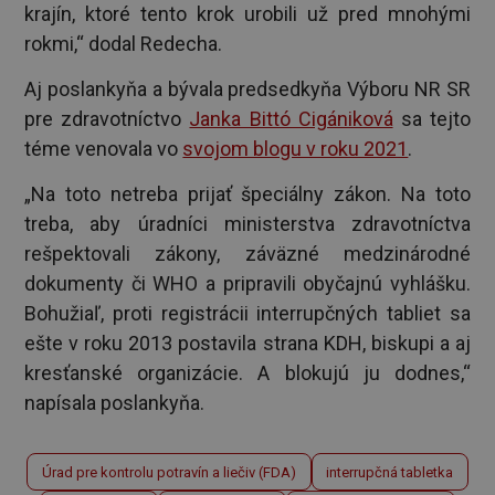
krajín, ktoré tento krok urobili už pred mnohými
rokmi,“ dodal Redecha.
Aj poslankyňa a bývala predsedkyňa Výboru NR SR
pre zdravotníctvo
Janka Bittó Cigániková
sa tejto
téme venovala vo
svojom blogu v roku 2021
.
„Na toto netreba prijať špeciálny zákon. Na toto
treba, aby úradníci ministerstva zdravotníctva
rešpektovali zákony, záväzné medzinárodné
dokumenty či WHO a pripravili obyčajnú vyhlášku.
Bohužiaľ, proti registrácii interrupčných tabliet sa
ešte v roku 2013 postavila strana KDH, biskupi a aj
kresťanské organizácie. A blokujú ju dodnes,“
napísala poslankyňa.
Úrad pre kontrolu potravín a liečiv (FDA)
interrupčná tabletka