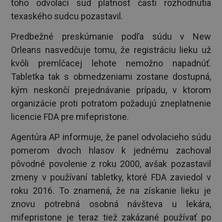
toho odvolací súd platnosť časti rozhodnutia
texaského sudcu pozastavil.
Predbežné preskúmanie podľa súdu v New
Orleans nasvedčuje tomu, že registráciu lieku už
kvôli premlčacej lehote nemožno napadnúť.
Tabletka tak s obmedzeniami zostane dostupná,
kým neskončí prejednávanie prípadu, v ktorom
organizácie proti potratom požadujú zneplatnenie
licencie FDA pre mifepristone.
Agentúra AP informuje, že panel odvolacieho súdu
pomerom dvoch hlasov k jednému zachoval
pôvodné povolenie z roku 2000, avšak pozastavil
zmeny v používaní tabletky, ktoré FDA zaviedol v
roku 2016. To znamená, že na získanie lieku je
znovu potrebná osobná návšteva u lekára,
mifepristone je teraz tiež zakázané používať po