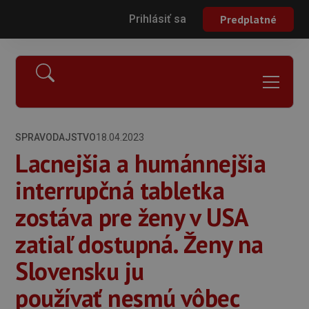
Prihlásiť sa
Predplatné
SPRAVODAJSTVO
18.04.2023
Lacnejšia a humánnejšia
interrupčná tabletka
zostáva pre ženy v USA
zatiaľ dostupná. Ženy na
Slovensku ju
používať nesmú vôbec