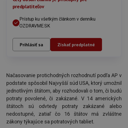
predplatiteľov
Prístup ku všetkým článkom v denníku
OZDRAVME.SK
Prihlásiť sa
Získať predplatné
Načasovanie protichodných rozhodnutí podľa AP v
podstate spôsobil Najvyšší súd USA, ktorý umožnil
jednotlivým štátom, aby rozhodovali o tom, či budú
potraty povolené, či zakázané. V 14 amerických
štátoch sú odvtedy potraty zakázané alebo
nedostupné, zatiaľ čo 16 štátov má zvláštne
zákony týkajúce sa potratových tabliet.