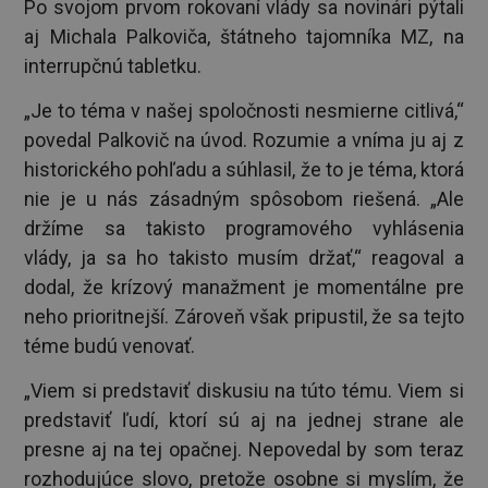
Po svojom prvom rokovaní vlády sa novinári pýtali
aj Michala Palkoviča, štátneho tajomníka MZ, na
interrupčnú tabletku.
„Je to téma v našej spoločnosti nesmierne citlivá,“
povedal Palkovič na úvod. Rozumie a vníma ju aj z
historického pohľadu a súhlasil, že to je téma, ktorá
nie je u nás zásadným spôsobom riešená. „Ale
držíme sa takisto programového vyhlásenia
vlády, ja sa ho takisto musím držať,“ reagoval a
dodal, že krízový manažment je momentálne pre
neho prioritnejší. Zároveň však pripustil, že sa tejto
téme budú venovať.
„Viem si predstaviť diskusiu na túto tému. Viem si
predstaviť ľudí, ktorí sú aj na jednej strane ale
presne aj na tej opačnej. Nepovedal by som teraz
rozhodujúce slovo, pretože osobne si myslím, že