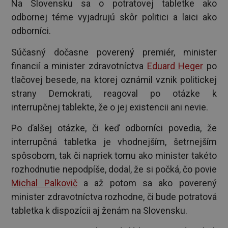
Na Slovensku sa o potratovej tabletke ako
odbornej téme vyjadrujú skôr politici a laici ako
odborníci.
Súčasný dočasne poverený premiér, minister
financií a minister zdravotníctva
Eduard Heger
po
tlačovej besede, na ktorej oznámil vznik politickej
strany Demokrati, reagoval po otázke k
interrupčnej tablekte, že o jej existencii ani nevie.
Po ďalšej otázke, či keď odborníci povedia, že
interrupčná tabletka je vhodnejším, šetrnejším
spôsobom, tak či napriek tomu ako minister takéto
rozhodnutie nepodpíše, dodal, že si počká, čo povie
Michal Palkovič
a až potom sa ako poverený
minister zdravotníctva rozhodne, či bude potratová
tabletka k dispozícii aj ženám na Slovensku.