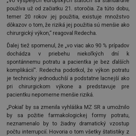
„Vo vyspelých európskych štátoch sa štandardne
používa už od začiatku 21. storočia. Za túto dobu,
temer 20 rokov jej použitia, existuje množstvo
dôkazov o tom, že riziká jej použitia sú menšie ako
chirurgický výkon,“ reagoval Redecha.
Ďalej tiež spomenul, že „vo viac ako 90 % prípadov
dochádza v priebehu niekoľkých dní k
spontánnemu potratu a pacientka je bez ďalších
komplikácií“. Redecha podotkol, že výkon potratu
je technicky jednoduchší a podstatne lacnejší ako
pri chirurgickom výkone a predstavuje pre
pacientku nepomerne menšie riziká.
„Pokiaľ by sa zmenila vyhláška MZ SR a umožnilo
by sa požitie farmakologickej formy potratu,
neznamenalo by to žiadny dramatický vzostup
počtu interrupcií. Hovoria o tom všetky štatistiky z