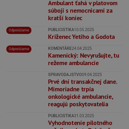
Ambulant ťahá v platovom
súboji s nemocnicami za
kratší koniec
PUBLICISTIKA
10.05.2025
Odporúčame
Kríženec Yetiho a Godota
KOMENTÁRE
24.04.2025
Odporúčame
Kamenický: Nevyrušujte, tu
režeme ambulancie
SPRAVODAJSTVO
09.04.2025
Prvé dni transakčnej dane.
Mimoriadne trpia
onkologické ambulancie,
reagujú poskytovatelia
PUBLICISTIKA
31.03.2025
Vyhodnotenie pilotného