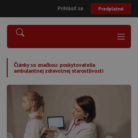
Prihlásiť sa
Predplatné
Články so značkou:
poskytovatelia
ambulantnej zdravotnej starostlivosti