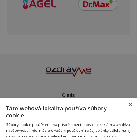
O nás
×
Kontakt
Táto webová lokalita používa súbory
Predplatné
cookie.
Inzercia
Podporte nás
Súbory cookie používame na prispôsobenie obsahu, reklám a analýzu
návštevnosti. Informácie o vašom používaní našej stránky zdieľame aj
s našimi reklamnými a analytickými partnermi, ktorí ich môžu