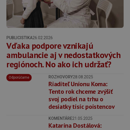
PUBLICISTIKA
26.02.2026
Vďaka podpore vznikajú
ambulancie aj v nedostatkových
regiónoch. No ako ich udržať?
ROZHOVORY
28.08.2025
Odporúčame
Riaditeľ Unionu Koma:
Tento rok chceme zvýšiť
svoj podiel na trhu o
desiatky tisíc poistencov
KOMENTÁRE
21.05.2025
Katarína Dostálová: