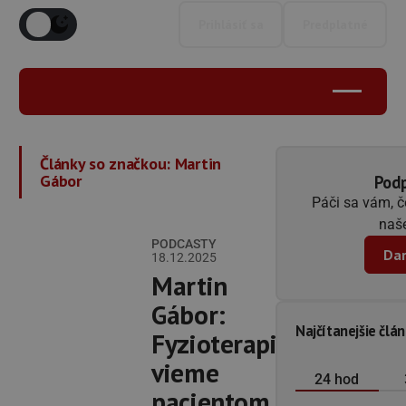
Prihlásiť sa
Predplatné
Články so značkou:
Martin
Gábor
Podp
Páči sa vám, 
naše
PODCASTY
Dar
18.12.2025
Martin
Gábor:
Najčítanejšie člá
Fyzioterapiou
vieme
24 hod
pacientom