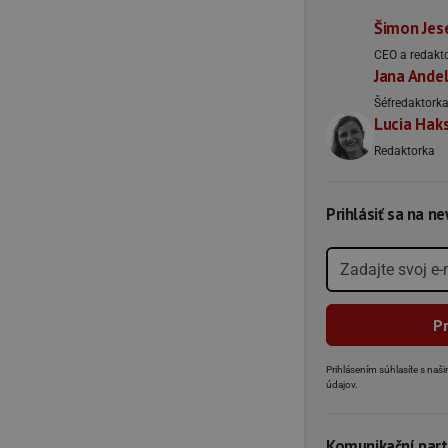
Šimon Jes
CEO a redakt
Jana Ande
Šéfredaktork
Lucia Hak
Redaktorka
Prihlásiť sa na n
Prihlásením súhlasíte s na
údajov.
Komunikační part