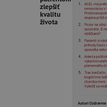
AGEL má prebr
zlepšiť
nemocnicou v L
kvalitu
Protimonopolný
skupina príliš 
života
Pozor na silnú 
spoznáte, či n
obličkami?
Pacienti si ná
príhody často
spravidla nebo
Anketa politick
vykastrovanéh
plemenného b
Tras končatín,
kognitívne ťaž
choroba mení ž
Vyliečiť sa ned
Autori Ozdravme