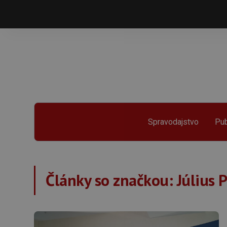
Spravodajstvo
Pub
Články so značkou:
Július 