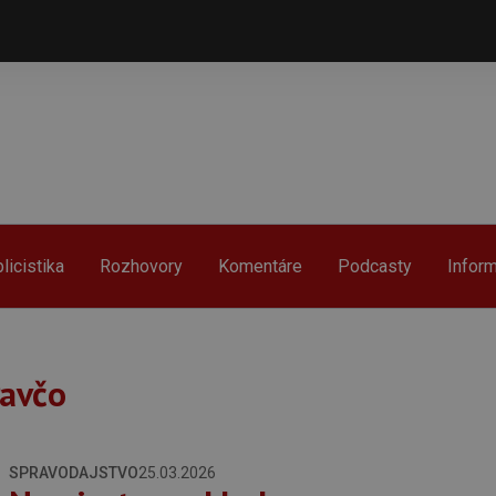
licistika
Rozhovory
Komentáre
Podcasty
Infor
Pavčo
SPRAVODAJSTVO
25.03.2026