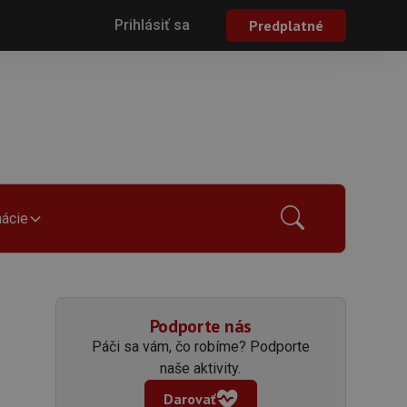
Prihlásiť sa
Predplatné
mácie
Podporte nás
Páči sa vám, čo robíme? Podporte
naše aktivity.
Darovať