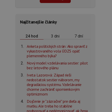
Najčítanejšie články
3 dni
7 dní
24 hod
Anketa politických strán: Ako spraviť z
vykastrovaného vola ÚDZS opäť
plemenného býka?
Nový model vzdelávania sestier: pilot
bez letového plánu
Iveta Lazorová: Západ rieši
nedostatok sestier náborom, my
degradáciou systému. Vzdelávanie
chceme zachrániť spomienkovým
optimizmom
Dojčenie je "zázračné" pre dieťa aj
matku. Ale treba ho stabilne
podporovať a nedémonizovať, ak žena