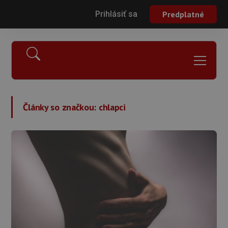
Prihlásiť sa
Predplatné
Články so značkou:
chlapci