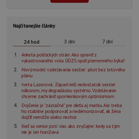
Najčítanejšie články
3 dni
7 dní
24 hod
Anketa politických strán: Ako spraviť z
vykastrovaného vola ÚDZS opäť plemenného býka?
Nový model vzdelávania sestier: pilot bez letového
plánu
Iveta Lazorová: Západ rieši nedostatok sestier
náborom, my degradáciou systému. Vzdelávanie
chceme zachrániť spomienkovým optimizmom
Dojčenie je "zázračné" pre dieťa aj matku. Ale treba
ho stabilne podporovať a nedémonizovať, ak žena
dojčiť nemôže alebo nechce
Keď sa senior potí viac ako zvyčajne: kedy za tým
nie je len horúčava