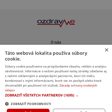
O nás
×
Kontakt
Táto webová lokalita používa súbory
Predplatné
cookie.
Inzercia
Podporte nás
Súbory cookie používame na prispôsobenie obsahu, reklám a analýzu
návštevnosti. Informácie o vašom používaní našej stránky zdieľame aj
s našimi reklamnými a analytickými partnermi, ktorí ich môžu
kombinovať s inými informáciami, ktoré ste im poskytli alebo ktoré
zhromaždili pri používaní ich služieb.
Zásady ochrany osobných
údajov
ZOBRAZIŤ VŠETKÝCH PARTNEROV
(1695) →
ZOBRAZIŤ PODROBNOSTI
© 2023 ozdravme s.r.o. Všetky práva vyhradené.