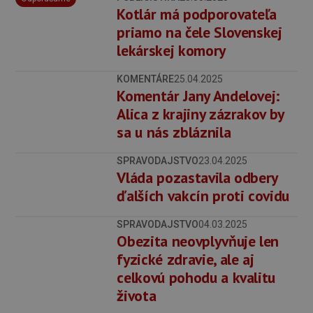
Kotlár má podporovateľa
priamo na čele Slovenskej
lekárskej komory
KOMENTÁRE
25.04.2025
Komentár Jany Andelovej:
Alica z krajiny zázrakov by
sa u nás zbláznila
SPRAVODAJSTVO
23.04.2025
Vláda pozastavila odbery
ďalších vakcín proti covidu
SPRAVODAJSTVO
04.03.2025
Obezita neovplyvňuje len
fyzické zdravie, ale aj
celkovú pohodu a kvalitu
života