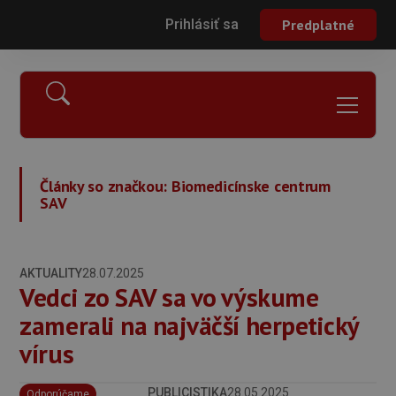
Prihlásiť sa
Predplatné
Články so značkou:
Biomedicínske centrum
SAV
AKTUALITY
28.07.2025
Vedci zo SAV sa vo výskume
zamerali na najväčší herpetický
vírus
PUBLICISTIKA
28.05.2025
Odporúčame