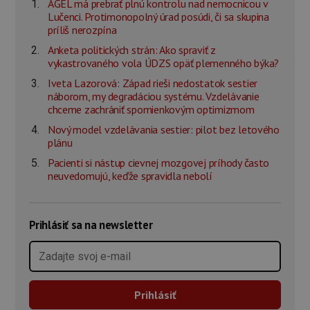
AGEL má prebrať plnú kontrolu nad nemocnicou v
Lučenci. Protimonopolný úrad posúdi, či sa skupina
príliš nerozpína
Anketa politických strán: Ako spraviť z
vykastrovaného vola ÚDZS opäť plemenného býka?
Iveta Lazorová: Západ rieši nedostatok sestier
náborom, my degradáciou systému. Vzdelávanie
chceme zachrániť spomienkovým optimizmom
Nový model vzdelávania sestier: pilot bez letového
plánu
Pacienti si nástup cievnej mozgovej príhody často
neuvedomujú, keďže spravidla nebolí
Prihlásiť sa na newsletter