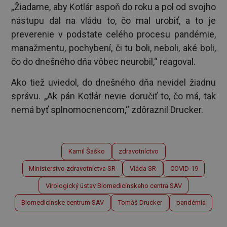
„Žiadame, aby Kotlár aspoň do roku a pol od svojho
nástupu dal na vládu to, čo mal urobiť, a to je
preverenie v podstate celého procesu pandémie,
manažmentu, pochybení, či tu boli, neboli, aké boli,
čo do dnešného dňa vôbec neurobil,“ reagoval.
Ako tiež uviedol, do dnešného dňa nevidel žiadnu
správu. „Ak pán Kotlár nevie doručiť to, čo má, tak
nemá byť splnomocnencom,“ zdôraznil Drucker.
Kamil Šaško
zdravotníctvo
Ministerstvo zdravotníctva SR
Vláda SR
COVID-19
Virologický ústav Biomedicínskeho centra SAV
Biomedicínske centrum SAV
Tomáš Drucker
pandémia