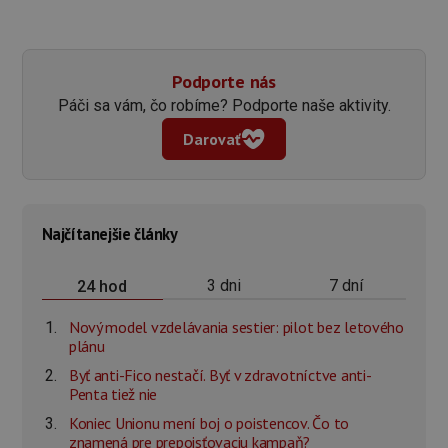
Podporte nás
Páči sa vám, čo robíme? Podporte naše aktivity.
Darovať
Najčítanejšie články
3 dni
7 dní
24 hod
Nový model vzdelávania sestier: pilot bez letového
plánu
Byť anti-Fico nestačí. Byť v zdravotníctve anti-
Penta tiež nie
Koniec Unionu mení boj o poistencov. Čo to
znamená pre prepoisťovaciu kampaň?