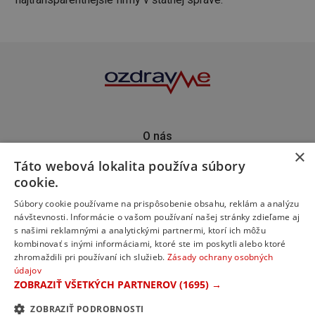
O nás
×
Kontakt
Táto webová lokalita používa súbory
Predplatné
cookie.
Inzercia
Podporte nás
Súbory cookie používame na prispôsobenie obsahu, reklám a analýzu
návštevnosti. Informácie o vašom používaní našej stránky zdieľame aj
s našimi reklamnými a analytickými partnermi, ktorí ich môžu
kombinovať s inými informáciami, ktoré ste im poskytli alebo ktoré
zhromaždili pri používaní ich služieb.
Zásady ochrany osobných
údajov
ZOBRAZIŤ VŠETKÝCH PARTNEROV
(1695) →
ZOBRAZIŤ PODROBNOSTI