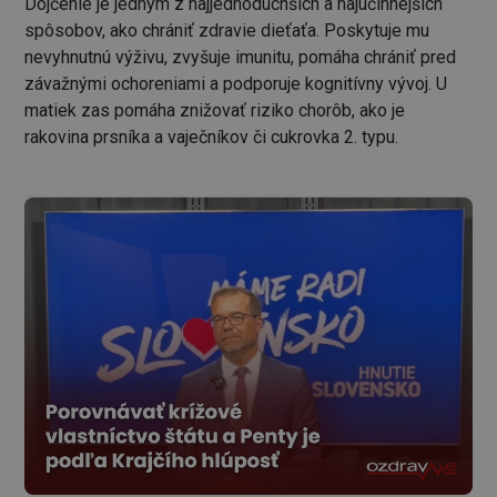
Dojčenie je jedným z najjednoduchších a najúčinnejších
spôsobov, ako chrániť zdravie dieťaťa. Poskytuje mu
nevyhnutnú výživu, zvyšuje imunitu, pomáha chrániť pred
závažnými ochoreniami a podporuje kognitívny vývoj. U
matiek zas pomáha znižovať riziko chorôb, ako je
rakovina prsníka a vaječníkov či cukrovka 2. typu.