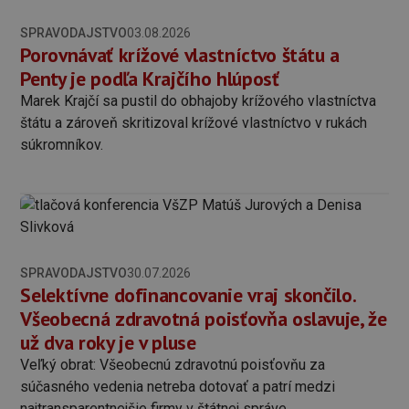
SPRAVODAJSTVO
03.08.2026
Porovnávať krížové vlastníctvo štátu a
Penty je podľa Krajčího hlúposť
Marek Krajčí sa pustil do obhajoby krížového vlastníctva
štátu a zároveň skritizoval krížové vlastníctvo v rukách
súkromníkov.
SPRAVODAJSTVO
30.07.2026
Selektívne dofinancovanie vraj skončilo.
Všeobecná zdravotná poisťovňa oslavuje, že
už dva roky je v pluse
Veľký obrat: Všeobecnú zdravotnú poisťovňu za
súčasného vedenia netreba dotovať a patrí medzi
najtransparentnejšie firmy v štátnej správe.