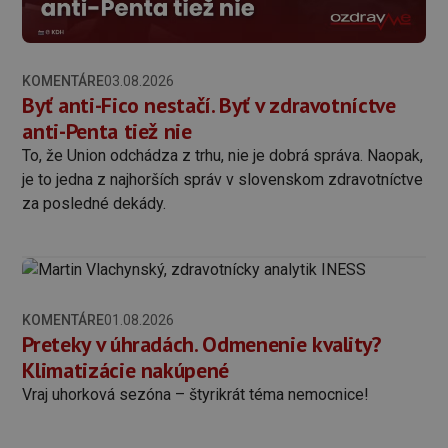
KOMENTÁRE
03.08.2026
Byť anti-Fico nestačí. Byť v zdravotníctve
anti-Penta tiež nie
To, že Union odchádza z trhu, nie je dobrá správa. Naopak,
je to jedna z najhorších správ v slovenskom zdravotníctve
za posledné dekády.
KOMENTÁRE
01.08.2026
Preteky v úhradách. Odmenenie kvality?
Klimatizácie nakúpené
Vraj uhorková sezóna – štyrikrát téma nemocnice!