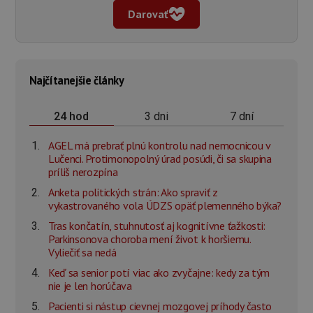
Darovať
Najčítanejšie články
3 dni
7 dní
24 hod
AGEL má prebrať plnú kontrolu nad nemocnicou v
Lučenci. Protimonopolný úrad posúdi, či sa skupina
príliš nerozpína
Anketa politických strán: Ako spraviť z
vykastrovaného vola ÚDZS opäť plemenného býka?
Tras končatín, stuhnutosť aj kognitívne ťažkosti:
Parkinsonova choroba mení život k horšiemu.
Vyliečiť sa nedá
Keď sa senior potí viac ako zvyčajne: kedy za tým
nie je len horúčava
Pacienti si nástup cievnej mozgovej príhody často