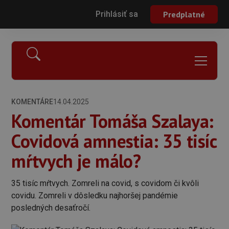
Prihlásiť sa
Predplatné
KOMENTÁRE
14.04.2025
Komentár Tomáša Szalaya:
Covidová amnestia: 35 tisíc
mŕtvych je málo?
35 tisíc mŕtvych. Zomreli na covid, s covidom či kvôli
covidu. Zomreli v dôsledku najhoršej pandémie
posledných desaťročí.