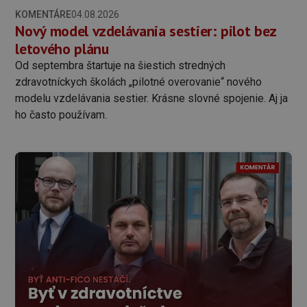
KOMENTÁRE
04.08.2026
Nový model vzdelávania sestier: pilot bez
letového plánu
Od septembra štartuje na šiestich stredných
zdravotníckych školách „pilotné overovanie“ nového
modelu vzdelávania sestier. Krásne slovné spojenie. Aj ja
ho často používam.