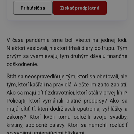
Prihlásiť sa
Získať predplatné
V čase pandémie sme boli všetci na jednej lodi.
Niektorí veslovali, niektorí trhali diery do trupu. Tým
prvým sa vysmievajú, tým druhým dávajú finančné
odškodnenie.
Štát sa neospravedlňuje tým, ktorí sa obetovali, ale
tým, ktorí kašľali na pravidlá. A ešte im za to zaplatí.
Ako sa majú cítiť zdravotníci, ktorí stáli v prvej línii?
Policajti, ktorí vymáhali platné predpisy? Ako sa
majú cítiť tí, ktorí dodržiavali opatrenia, vyhlášky a
zákony? Ktorí kvôli tomu odložili svoje svadby,
krstiny, spoločné oslavy. Ktorí sa nemohli rozlúčiť
so svojimi umierajúcimi blízkymi.