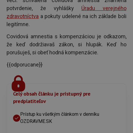
veci: schválená covidová amnestia znamená
potvrdenie, že vyhlášky
Úradu verejného
zdravotníctva
a pokuty udelené na ich základe boli
legitímne.
Covidová amnestia s kompenzáciou je odkazom,
že keď dodržiavaš zákon, si hlupák. Keď ho
porušuješ, si obeť hodná kompenzácie.
{{odporucane}}
Celý obsah článku je prístupný pre
predplatiteľov
Prístup ku všetkým článkom v denníku
OZDRAVME.SK