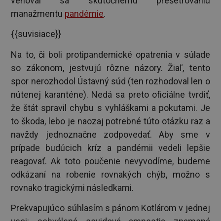
venoval sa skutočnému prešetrovaniu
manažmentu
pandémie
.
{{suvisiace}}
Na to, či boli protipandemické opatrenia v súlade
so zákonom, jestvujú rôzne názory. Žiaľ, tento
spor nerozhodol Ústavný súd (ten rozhodoval len o
nútenej karanténe). Nedá sa preto oficiálne tvrdiť,
že štát spravil chybu s vyhláškami a pokutami. Je
to škoda, lebo je naozaj potrebné túto otázku raz a
navždy jednoznačne zodpovedať. Aby sme v
prípade budúcich kríz a pandémii vedeli lepšie
reagovať. Ak toto poučenie nevyvodíme, budeme
odkázaní na robenie rovnakých chýb, možno s
rovnako tragickými následkami.
Prekvapujúco súhlasím s pánom Kotlárom v jednej