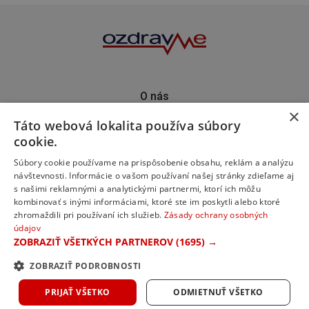
O nás
×
Kontakt
Táto webová lokalita používa súbory
Predplatné
cookie.
Inzercia
Podporte nás
Súbory cookie používame na prispôsobenie obsahu, reklám a analýzu
návštevnosti. Informácie o vašom používaní našej stránky zdieľame aj
s našimi reklamnými a analytickými partnermi, ktorí ich môžu
kombinovať s inými informáciami, ktoré ste im poskytli alebo ktoré
zhromaždili pri používaní ich služieb.
Zásady ochrany osobných
údajov
ZOBRAZIŤ VŠETKÝCH PARTNEROV
(1695) →
ZOBRAZIŤ PODROBNOSTI
© 2023 ozdravme s.r.o. Všetky práva vyhradené.
PRIJAŤ VŠETKO
ODMIETNUŤ VŠETKO