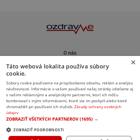
O nás
×
Kontakt
Táto webová lokalita používa súbory
Predplatné
cookie.
Inzercia
Podporte nás
Súbory cookie používame na prispôsobenie obsahu, reklám a analýzu
návštevnosti. Informácie o vašom používaní našej stránky zdieľame aj
s našimi reklamnými a analytickými partnermi, ktorí ich môžu
kombinovať s inými informáciami, ktoré ste im poskytli alebo ktoré
zhromaždili pri používaní ich služieb.
Zásady ochrany osobných
údajov
ZOBRAZIŤ VŠETKÝCH PARTNEROV
(1695) →
ZOBRAZIŤ PODROBNOSTI
© 2023 ozdravme s.r.o. Všetky práva vyhradené.