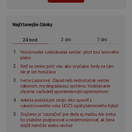
Najčítanejšie články
3 dni
7 dní
24 hod
Nový model vzdelávania sestier: pilot bez letového
plánu
Keď sa senior potí viac ako zvyčajne: kedy za tým
nie je len horúčava
Iveta Lazorová: Západ rieši nedostatok sestier
náborom, my degradáciou systému. Vzdelávanie
chceme zachrániť spomienkovým optimizmom
Anketa politických strán: Ako spraviť z
vykastrovaného vola ÚDZS opäť plemenného býka?
Dojčenie je "zázračné" pre dieťa aj matku. Ale treba
ho stabilne podporovať a nedémonizovať, ak žena
dojčiť nemôže alebo nechce