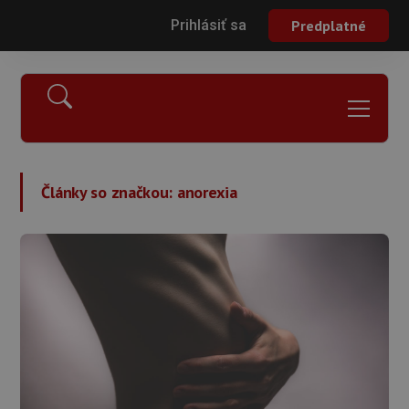
Prihlásiť sa
Predplatné
Články so značkou:
anorexia