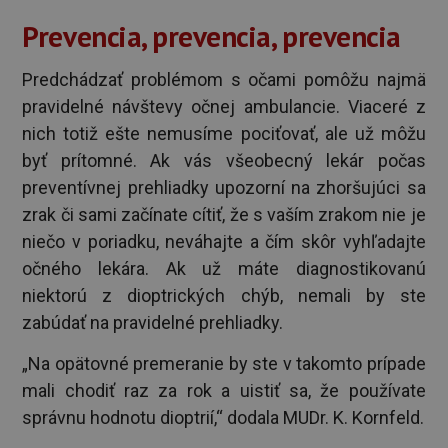
Prevencia, prevencia, prevencia
Predchádzať problémom s očami pomôžu najmä
pravidelné návštevy očnej ambulancie. Viaceré z
nich totiž ešte nemusíme pociťovať, ale už môžu
byť prítomné. Ak vás všeobecný lekár počas
preventívnej prehliadky upozorní na zhoršujúci sa
zrak či sami začínate cítiť, že s vaším zrakom nie je
niečo v poriadku, neváhajte a čím skôr vyhľadajte
očného lekára. Ak už máte diagnostikovanú
niektorú z dioptrických chýb, nemali by ste
zabúdať na pravidelné prehliadky.
„Na opätovné premeranie by ste v takomto prípade
mali chodiť raz za rok a uistiť sa, že používate
správnu hodnotu dioptrií,“ dodala MUDr. K. Kornfeld.