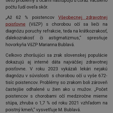
tieto problémy s očami nastupujú u čoraz väčšieho
počtu ľudí oveľa skôr.
„Až 62 % poistencov
Všeobecnej zdravotnej
poisťovne
(VšZP) s chorobou očí sa lieči na
diagnózu poruchy refrakcie, teda na krátkozrakosť,
ďalekozrakosť či astigmatizmus,“ spresňuje
hovorkyňa VšZP Marianna Bublavá.
Celkovo zhoršujúci sa zrak slovenskej populácie
dokazujú aj interné dáta najväčšej zdravotnej
poisťovne. V roku 2023 vykázali lekári nejakú
diagnózu v súvislosti s chorobou očí u vyše 672-
tisíc poistencov. Problémy so zrakom boli zároveň
častejšie odhalené u žien ako u mužov. „Počet
poistencov s chorobami očí medziročne mierne
stúpa, zhruba o 1,7 % od roku 2021 vzhľadom na
poistný kmeň,“ vysvetľuje M. Bublavá.