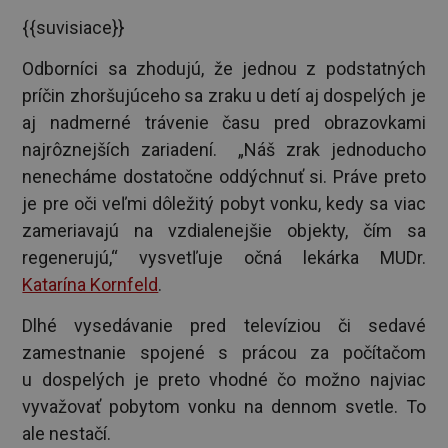
{{suvisiace}}
Odborníci sa zhodujú, že jednou z podstatných
príčin zhoršujúceho sa zraku u detí aj dospelých je
aj nadmerné trávenie času pred obrazovkami
najrôznejších zariadení. „Náš zrak jednoducho
nenecháme dostatočne oddýchnuť si. Práve preto
je pre oči veľmi dôležitý pobyt vonku, kedy sa viac
zameriavajú na vzdialenejšie objekty, čím sa
regenerujú,“ vysvetľuje očná lekárka MUDr.
Katarína Kornfeld
.
Dlhé vysedávanie pred televíziou či sedavé
zamestnanie spojené s prácou za počítačom
u dospelých je preto vhodné čo možno najviac
vyvažovať pobytom vonku na dennom svetle. To
ale nestačí.