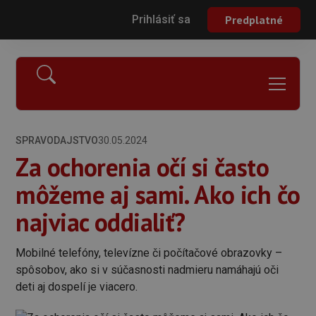
Prihlásiť sa
Predplatné
SPRAVODAJSTVO
30.05.2024
Za ochorenia očí si často
môžeme aj sami. Ako ich čo
najviac oddialiť?
Mobilné telefóny, televízne či počítačové obrazovky –
spôsobov, ako si v súčasnosti nadmieru namáhajú oči
deti aj dospelí je viacero.