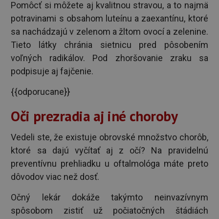
Pomôcť si môžete aj kvalitnou stravou, a to najmä
potravinami s obsahom luteínu a zaexantínu, ktoré
sa nachádzajú v zelenom a žltom ovocí a zelenine.
Tieto látky chránia sietnicu pred pôsobením
voľných radikálov. Pod zhoršovanie zraku sa
podpisuje aj fajčenie.
{{odporucane}}
Oči prezradia aj iné choroby
Vedeli ste, že existuje obrovské množstvo chorôb,
ktoré sa dajú vyčítať aj z očí? Na pravidelnú
preventívnu prehliadku u oftalmológa máte preto
dôvodov viac než dosť.
Očný lekár dokáže takýmto neinvazívnym
spôsobom zistiť už počiatočných štádiách