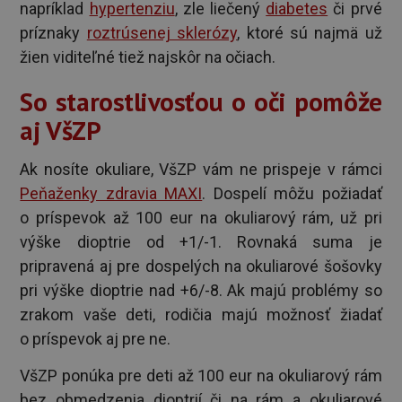
napríklad
hypertenziu
, zle liečený
diabetes
či prvé
príznaky
roztrúsenej sklerózy
, ktoré sú najmä už
žien viditeľné tiež najskôr na očiach.
So starostlivosťou o oči pomôže
aj VšZP
Ak nosíte okuliare, VšZP vám ne prispeje v rámci
Peňaženky zdravia MAXI
. Dospelí môžu požiadať
o príspevok až 100 eur na okuliarový rám, už pri
výške dioptrie od +1/-1. Rovnaká suma je
pripravená aj pre dospelých na okuliarové šošovky
pri výške dioptrie nad +6/-8. Ak majú problémy so
zrakom vaše deti, rodičia majú možnosť žiadať
o príspevok aj pre ne.
VšZP ponúka pre deti až 100 eur na okuliarový rám
bez obmedzenia dioptrií či na rám a okuliarové