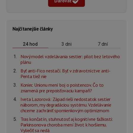
Darovať
Najčítanejšie články
3 dni
7 dní
24 hod
Nový model vzdelávania sestier: pilot bez letového
plánu
Byť anti-Fico nestačí. Byť v zdravotníctve anti-
Penta tiež nie
Koniec Unionu mení boj o poistencov. Čo to
znamená pre prepoisťovaciu kampaň?
Iveta Lazorová: Západ rieši nedostatok sestier
náborom, my degradáciou systému. Vzdelávanie
chceme zachrániť spomienkovým optimizmom
Tras končatín, stuhnutosť aj kognitívne ťažkosti:
Parkinsonova choroba mení život k horšiemu.
Vyliečiť sa nedá