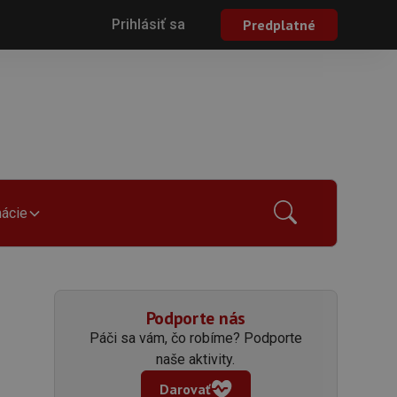
Prihlásiť sa
Predplatné
mácie
Podporte nás
Páči sa vám, čo robíme? Podporte
naše aktivity.
Darovať