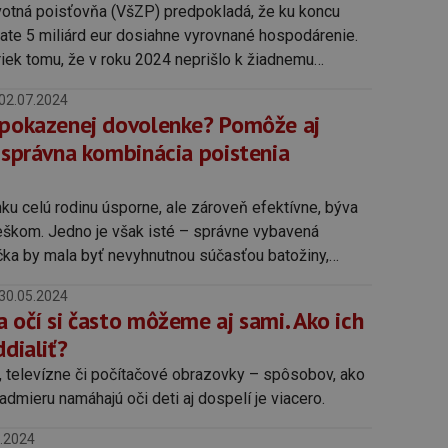
otná poisťovňa (VšZP) predpokladá, že ku koncu
rate 5 miliárd eur dosiahne vyrovnané hospodárenie.
riek tomu, že v roku 2024 neprišlo k žiadnemu
ektora nad rámec rozpočtu.
02.07.2024
 pokazenej dovolenke? Pomôže aj
a správna kombinácia poistenia
nku celú rodinu úsporne, ale zároveň efektívne, býva
eškom. Jedno je však isté – správne vybavená
čka by mala byť nevyhnutnou súčasťou batožiny,
eriete.
30.05.2024
 očí si často môžeme aj sami. Ako ich
ddialiť?
, televízne či počítačové obrazovky – spôsobov, ako
admieru namáhajú oči deti aj dospelí je viacero.
.2024