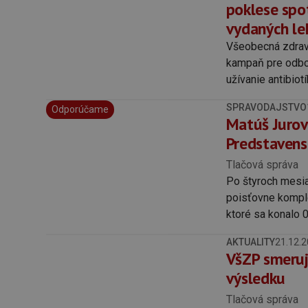
poklese spot
vydaných lek
Všeobecná zdravo
kampaň pre odbor
užívanie antibiotí
SPRAVODAJSTVO
Odporúčame
Matúš Jurov
Predstavens
Tlačová správa
Po štyroch mesi
poisťovne kompl
ktoré sa konalo 
funkcie 13.02.20
AKTUALITY
21.12.
VšZP smeru
výsledku
Tlačová správa