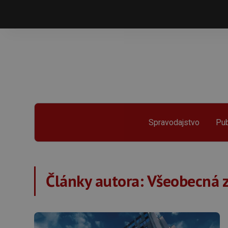
Spravodajstvo
Pub
Články autora:
Všeobecná z