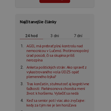
Najčítanejšie články
3 dni
7 dní
24 hod
AGEL má prebrať plnú kontrolu nad
nemocnicou v Lučenci. Protimonopolný
úrad posúdi, či sa skupina príliš
nerozpína
Anketa politických strán: Ako spraviť z
vykastrovaného vola ÚDZS opäť
plemenného býka?
Tras končatín, stuhnutosť aj kognitívne
ťažkosti: Parkinsonova choroba mení
život k horšiemu. Vyliečiť sa nedá
Keď sa senior potí viac ako zvyčajne:
kedy za tým nie je len horúčava