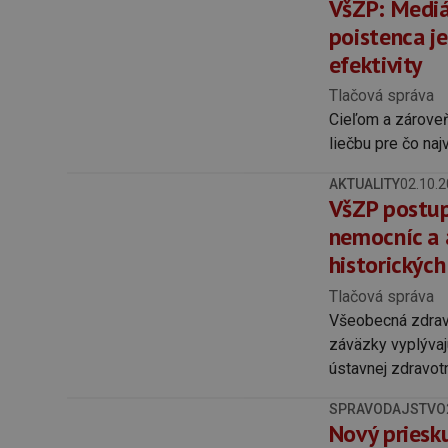
VšZP: Mediá
poistenca je
efektivity
Tlačová správa
Cieľom a zároveň
liečbu pre čo na
AKTUALITY
02.10.
VšZP postup
nemocníc a 
historických
Tlačová správa
‍Všeobecná zdra
záväzky vyplýva
ústavnej zdravotn
SPRAVODAJSTVO
Nový priesk