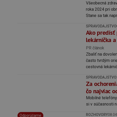
Všeobecná zdrav
roka 2024 pri ob
Stane sa tak nap
dofinancovaniu s
SPRAVODAJSTVO
Ako predísť
lekárnička 
PR článok
Zbaliť na dovole
často tvrdým ori
cestovná lekárni
kamkoľvek sa vyb
SPRAVODAJSTVO
Za ochorenia
čo najviac o
Mobilné telefóny
si v súčasnosti n
ROZHOVORY
08.04
Odporúčame