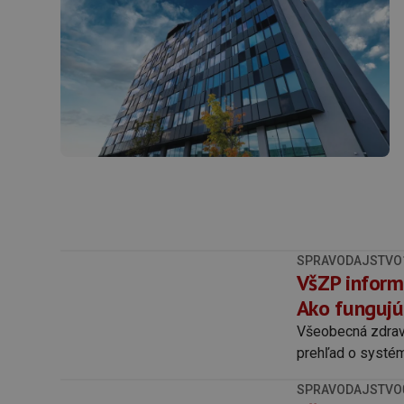
SPRAVODAJSTVO
VšZP inform
Ako fungujú
Všeobecná zdrav
prehľad o systém
SPRAVODAJSTVO