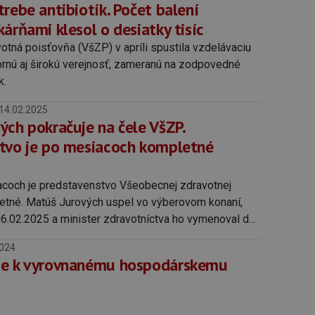
rebe antibiotík. Počet balení
árňami klesol o desiatky tisíc
tná poisťovňa (VšZP) v apríli spustila vzdelávaciu
nú aj širokú verejnosť, zameranú na zodpovedné
k.
14.02.2025
ých pokračuje na čele VšZP.
tvo je po mesiacoch kompletné
acoch je predstavenstvo Všeobecnej zdravotnej
etné. Matúš Jurových uspel vo výberovom konaní,
06.02.2025 a minister zdravotníctva ho vymenoval do
25.
2024
je k vyrovnanému hospodárskemu