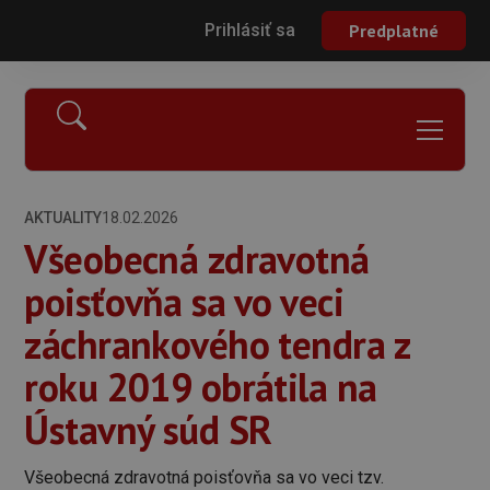
Prihlásiť sa
Predplatné
AKTUALITY
18.02.2026
Všeobecná zdravotná
poisťovňa sa vo veci
záchrankového tendra z
roku 2019 obrátila na
Ústavný súd SR
Všeobecná zdravotná poisťovňa sa vo veci tzv.