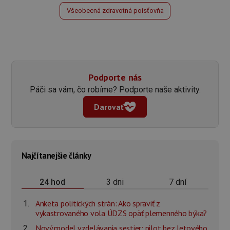
Všeobecná zdravotná poisťovňa
Podporte nás
Páči sa vám, čo robíme? Podporte naše aktivity.
Darovať
Najčítanejšie články
3 dni
7 dní
24 hod
Anketa politických strán: Ako spraviť z
vykastrovaného vola ÚDZS opäť plemenného býka?
Nový model vzdelávania sestier: pilot bez letového