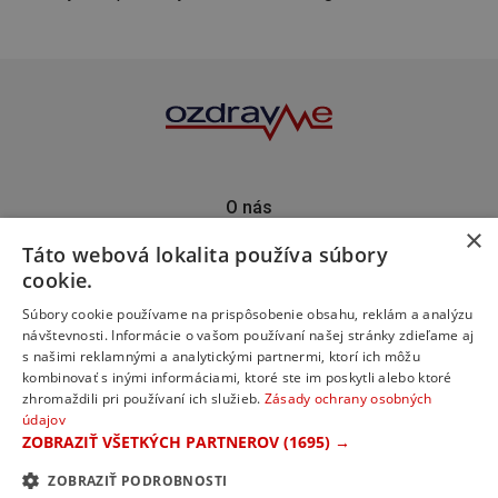
O nás
×
Kontakt
Táto webová lokalita používa súbory
Predplatné
cookie.
Inzercia
Podporte nás
Súbory cookie používame na prispôsobenie obsahu, reklám a analýzu
návštevnosti. Informácie o vašom používaní našej stránky zdieľame aj
s našimi reklamnými a analytickými partnermi, ktorí ich môžu
kombinovať s inými informáciami, ktoré ste im poskytli alebo ktoré
zhromaždili pri používaní ich služieb.
Zásady ochrany osobných
údajov
ZOBRAZIŤ VŠETKÝCH PARTNEROV
(1695) →
ZOBRAZIŤ PODROBNOSTI
© 2023 ozdravme s.r.o. Všetky práva vyhradené.