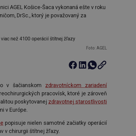
cnici AGEL Košice-Šaca vykonaná ešte v roku
čom, DrSc., ktorý je považovaný za
Foto: AGEL
ilo v šačianskom
zdravotníckom zariadení
eochirurgických pracovísk, ktoré je zároveň
alitou poskytovanej
zdravotnej starostlivosti
i v Európe.
me
popisuje nielen samotné začiatky operácií
v v chirurgii štítnej žľazy.