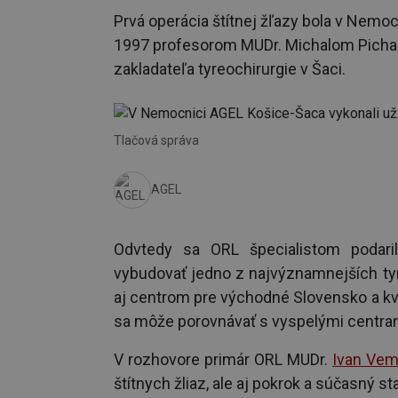
Prvá operácia štítnej žľazy bola v Nemo
1997 profesorom MUDr. Michalom Pichani
zakladateľa tyreochirurgie v Šaci.
Tlačová správa
AGEL
Odvtedy sa ORL špecialistom podar
vybudovať jedno z najvýznamnejších tyr
aj centrom pre východné Slovensko a kv
sa môže porovnávať s vyspelými centram
V rozhovore primár ORL MUDr.
Ivan Ve
štítnych žliaz, ale aj pokrok a súčasný sta