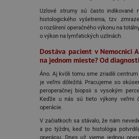
Uzlové strumy sú často indikované 
histologického vyšetrenia, tzv. zmra
o rozšírení operačného výkonu na totáln
o výkon na lymfatických uzlinách.
Dostáva pacient v Nemocnici A
na jednom mieste? Od diagnostik
Áno. Aj kvôli tomu sme zriadili centrum
je veľmi dôležitá. Pracujeme so skúsen
peroperačnej biopsii s vysokým perce
Keďže u nás sú tieto výkony veľmi ča
operácie.
V začiatkoch sa stávalo, že nám nevedel
a po týždni, keď to histológia potvrd
operáciu. Dnes už vieme jednou operác