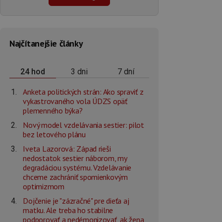
Najčítanejšie články
3 dni
7 dní
24 hod
Anketa politických strán: Ako spraviť z
vykastrovaného vola ÚDZS opäť
plemenného býka?
Nový model vzdelávania sestier: pilot
bez letového plánu
Iveta Lazorová: Západ rieši
nedostatok sestier náborom, my
degradáciou systému. Vzdelávanie
chceme zachrániť spomienkovým
optimizmom
Dojčenie je "zázračné" pre dieťa aj
matku. Ale treba ho stabilne
podporovať a nedémonizovať, ak žena