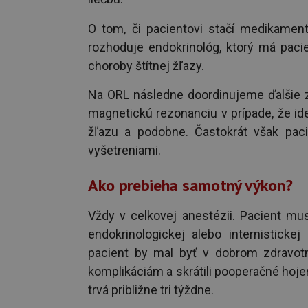
O tom, či pacientovi stačí medikamentó
rozhoduje endokrinológ, ktorý má pacien
choroby štítnej žľazy.
Na ORL následne doordinujeme ďalšie zo
magnetickú rezonanciu v prípade, že id
žľazu a podobne. Častokrát však paci
vyšetreniami.
Ako prebieha samotný výkon?
Vždy v celkovej anestézii. Pacient musí
endokrinologickej alebo internisticke
pacient by mal byť v dobrom zdravot
komplikáciám a skrátili pooperačné hoj
trvá približne tri týždne.