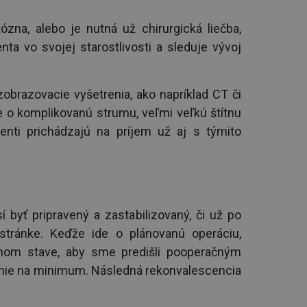
zna, alebo je nutná už chirurgická liečba,
ta vo svojej starostlivosti a sleduje vývoj
brazovacie vyšetrenia, ako napríklad CT či
e o komplikovanú strumu, veľmi veľkú štítnu
enti prichádzajú na príjem už aj s týmito
 byť pripravený a zastabilizovaný, či už po
j stránke. Keďže ide o plánovanú operáciu,
nom stave, aby sme predišli pooperačným
enie na minimum. Následná rekonvalescencia