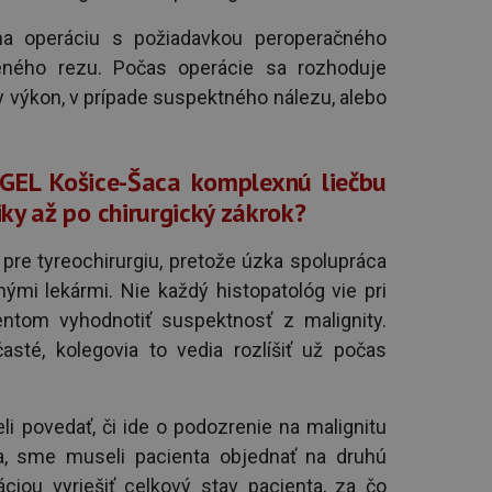
na operáciu s požiadavkou peroperačného
zeného rezu. Počas operácie sa rozhoduje
y výkon, v prípade suspektného nálezu, alebo
GEL Košice-Šaca komplexnú liečbu
y až po chirurgický zákrok?
 pre tyreochirurgiu, pretože úzka spolupráca
ými lekármi. Nie každý histopatológ vie pri
ntom vyhodnotiť suspektnosť z malignity.
sté, kolegovia to vedia rozlíšiť už počas
i povedať, či ide o podozrenie na malignitu
ila, sme museli pacienta objednať na druhú
iou vyriešiť celkový stav pacienta, za čo