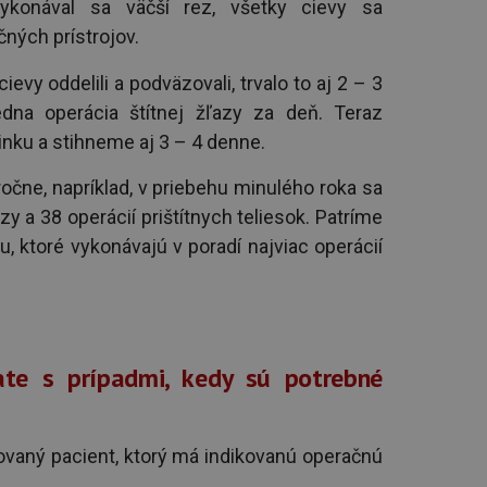
vykonával sa väčší rez, všetky cievy sa
čných prístrojov.
ievy oddelili a podväzovali, trvalo to aj 2 – 3
edna operácia štítnej žľazy za deň. Teraz
nku a stihneme aj 3 – 4 denne.
čne, napríklad, v priebehu minulého roka sa
azy a 38 operácií prištítnych teliesok. Patríme
, ktoré vykonávajú v poradí najviac operácií
ate s prípadmi, kedy sú potrebné
ovaný pacient, ktorý má indikovanú operačnú