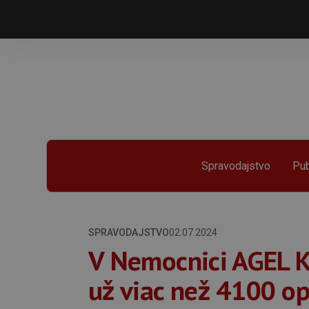
Spravodajstvo
Pub
SPRAVODAJSTVO
02.07.2024
V Nemocnici AGEL K
už viac než 4100 ope