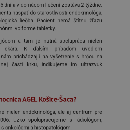
 5 dní a v domácom liečení zostáva 2 týždne.
nta naspäť do starostlivosti endokrinológa,
logická liečba. Pacient nemá štítnu žľazu
mónmi vo forme tabletky.
iojódom a tam je nutná spolupráca nielen
ho lekára. K ďalším prípadom uvediem
k nám prichádzajú na vyšetrenie s hrčou na
nej časti krku, indikujeme im ultrazvuk
mocnica AGEL Košice-Šaca?
 nielen endokrinológa, ale aj centrum pre
 2006. Úzko spolupracujeme s rádiológom,
e s onkológmi a histopatológom.