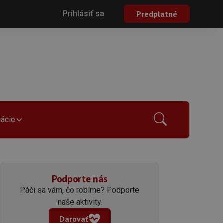
Prihlásiť sa
Predplatné
mácie
Podporte nás
Páči sa vám, čo robíme? Podporte
naše aktivity.
Darovať