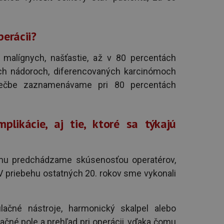
perácii?
malígnych, našťastie, až v 80 percentách
ch nádoroch, diferencovaných karcinómoch
liečbe zaznamenávame pri 80 percentách
likácie, aj tie, ktoré sa týkajú
čomu predchádzame skúsenosťou operatérov,
 V priebehu ostatných 20. rokov sme vykonali
lačné nástroje, harmonický skalpel alebo
čné pole a prehľad pri operácii, vďaka čomu