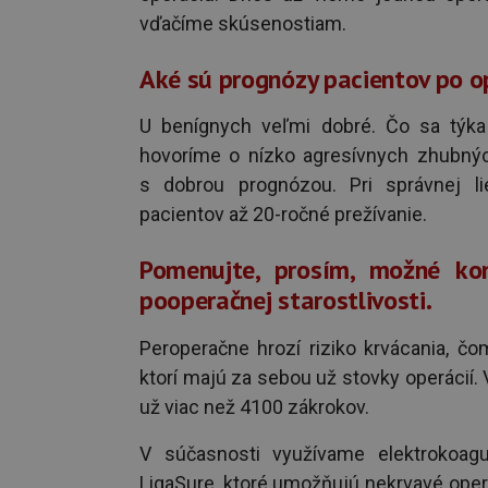
vďačíme skúsenostiam.
Aké sú prognózy pacientov po o
U benígnych veľmi dobré. Čo sa týka 
hovoríme o nízko agresívnych zhubný
s dobrou prognózou. Pri správnej 
pacientov až 20-ročné prežívanie.
Pomenujte, prosím, možné komp
pooperačnej starostlivosti.
Peroperačne hrozí riziko krvácania, 
ktorí majú za sebou už stovky operácií.
už viac než 4100 zákrokov.
V súčasnosti využívame elektrokoagu
LigaSure, ktoré umožňujú nekrvavé opera