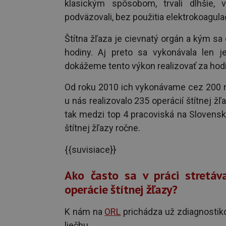
klasickým spôsobom, trvali dlhšie, 
podväzovali, bez použitia elektrokoagula
Štítna žľaza je cievnatý orgán a kým sa c
hodiny. Aj preto sa vykonávala len j
dokážeme tento výkon realizovať za hodi
Od roku 2010 ich vykonávame cez 200 ro
u nás realizovalo 235 operácií štítnej žľ
tak medzi top 4 pracoviská na Slovensku
štítnej žľazy ročne.
{{suvisiace}}
Ako často sa v práci stretáv
operácie štítnej žľazy?
K nám na
ORL
prichádza už zdiagnostik
liečbu.