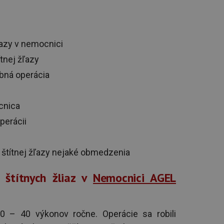
žľazy v nemocnici
tnej žľazy
ebná operácia
cnica
perácii
í štítnej žľazy nejaké obmedzenia
í štítnych žliaz v
Nemocnici AGEL
30 – 40 výkonov ročne. Operácie sa robili