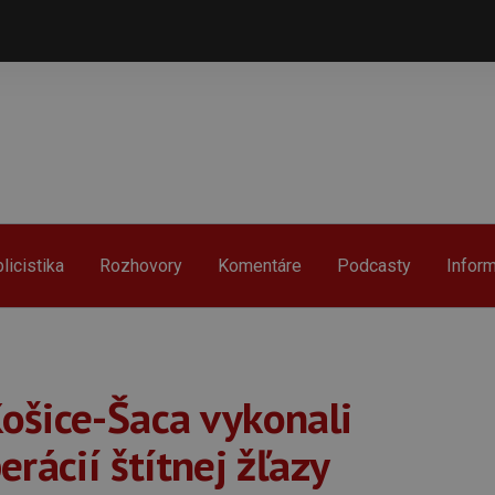
licistika
Rozhovory
Komentáre
Podcasty
Infor
ošice-Šaca vykonali
rácií štítnej žľazy