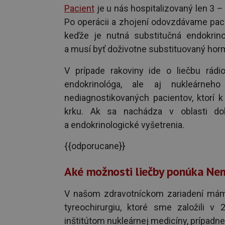
Pacient
je u nás hospitalizovaný len 3 –
Po operácii a zhojení odovzdávame pacie
keďže je nutná substitučná endokrino
a musí byť doživotne substituovaný hor
V prípade rakoviny ide o liečbu rád
endokrinológa, ale aj nukleárne
nediagnostikovaných pacientov, ktorí 
krku. Ak sa nachádza v oblasti dol
a endokrinologické vyšetrenia.
{{odporucane}}
Aké možnosti liečby ponúka Ne
V našom zdravotníckom zariadení máme
tyreochirurgiu, ktoré sme založili v
inštitútom nukleárnej medicíny, prípadn