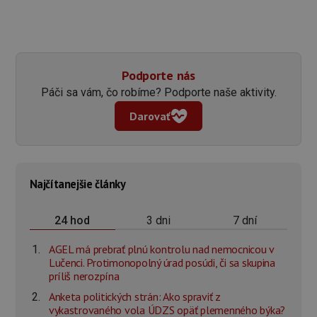
Podporte nás
Páči sa vám, čo robíme? Podporte naše aktivity.
Darovať
Najčítanejšie články
3 dni
7 dní
24 hod
AGEL má prebrať plnú kontrolu nad nemocnicou v
Lučenci. Protimonopolný úrad posúdi, či sa skupina
príliš nerozpína
Anketa politických strán: Ako spraviť z
vykastrovaného vola ÚDZS opäť plemenného býka?