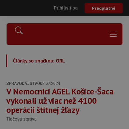
Prihlásiť sa
Predplatné
Články so značkou:
ORL
SPRAVODAJSTVO
02.07.2024
V Nemocnici AGEL Košice-Šaca
vykonali už viac než 4100
operácií štítnej žľazy
Tlačová správa