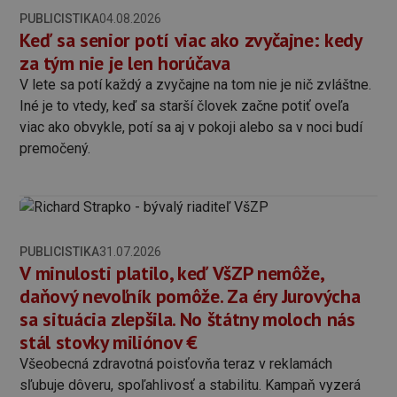
PUBLICISTIKA
04.08.2026
Keď sa senior potí viac ako zvyčajne: kedy
za tým nie je len horúčava
V lete sa potí každý a zvyčajne na tom nie je nič zvláštne.
Iné je to vtedy, keď sa starší človek začne potiť oveľa
viac ako obvykle, potí sa aj v pokoji alebo sa v noci budí
premočený.
PUBLICISTIKA
31.07.2026
V minulosti platilo, keď VšZP nemôže,
daňový nevoľník pomôže. Za éry Jurovýcha
sa situácia zlepšila. No štátny moloch nás
stál stovky miliónov €
Všeobecná zdravotná poisťovňa teraz v reklamách
sľubuje dôveru, spoľahlivosť a stabilitu. Kampaň vyzerá