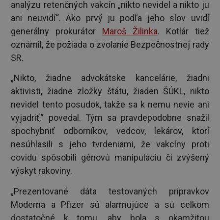
analýzu retenčných vakcín „nikto nevidel a nikto ju
ani neuvidí“. Ako prvý ju podľa jeho slov uvidí
generálny prokurátor
Maroš Žilinka
. Kotlár tiež
oznámil, že požiada o zvolanie Bezpečnostnej rady
SR.
„Nikto, žiadne advokátske kancelárie, žiadni
aktivisti, žiadne zložky štátu, žiaden ŠÚKL, nikto
nevidel tento posudok, takže sa k nemu nevie ani
vyjadriť,“ povedal. Tým sa pravdepodobne snažil
spochybniť odborníkov, vedcov, lekárov, ktorí
nesúhlasili s jeho tvrdeniami, že vakcíny proti
covidu spôsobili génovú manipuláciu či zvýšený
výskyt rakoviny.
„Prezentované dáta testovaných prípravkov
Moderna a Pfizer sú alarmujúce a sú celkom
dostatočné k tomu, aby bola s okamžitou