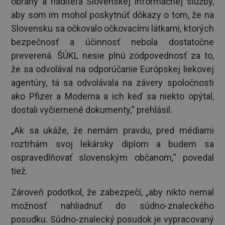
obrany a riaditeľa Slovenskej informačnej služby,
aby som im mohol poskytnúť dôkazy o tom, že na
Slovensku sa očkovalo očkovacími látkami, ktorých
bezpečnosť a účinnosť nebola dostatočne
preverená. ŠÚKL nesie plnú zodpovednosť za to,
že sa odvolával na odporúčanie Európskej liekovej
agentúry, tá sa odvolávala na závery spoločnosti
ako Pfizer a Moderna a ich keď sa niekto opýtal,
dostali vyčiernené dokumenty,“ prehlásil.
„Ak sa ukáže, že nemám pravdu, pred médiami
roztrhám svoj lekársky diplom a budem sa
ospravedlňovať slovenským občanom,“ povedal
tiež.
Zároveň podotkol, že zabezpečí, „aby nikto nemal
možnosť nahliadnuť do súdno-znaleckého
posudku. Súdno-znalecký posudok je vypracovaný