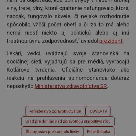
vlny, tretej vlny, ktoré opatrenie nefungovalo, ktoré,
naopak, fungovalo skvele, či nejaké rozhodnutie
spôsobilo väčší počet obetí a či za to má alebo
nemá niesť niekto aj politickú alebo aj inú
trestnoprávnu zodpovednosť,“ uviedol
prezident
.
Lekári, vedci uvádzajú svoje stanoviská na
sociálnej sieti, vyjadrujú sa pre médiá, vyvracajú
Kotlárove tvrdenia. Oficiálne stanovisko ako
reakciu na prehlásenia splnomocnenca doteraz
neposkytlo
Ministerstvo zdravotníctva SR
.
Ministerstvo zdravotníctva SR
COVID-19
Úrad pre dohľad nad zdravotnou starostlivosťou
Štátny ústav pre kontrolu liečiv
Peter Sabaka