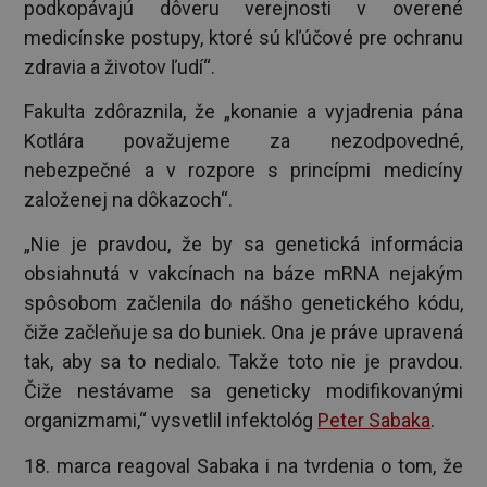
podkopávajú dôveru verejnosti v overené
medicínske postupy, ktoré sú kľúčové pre ochranu
zdravia a životov ľudí“.
Fakulta zdôraznila, že „konanie a vyjadrenia pána
Kotlára považujeme za nezodpovedné,
nebezpečné a v rozpore s princípmi medicíny
založenej na dôkazoch“.
„Nie je pravdou, že by sa genetická informácia
obsiahnutá v vakcínach na báze mRNA nejakým
spôsobom začlenila do nášho genetického kódu,
čiže začleňuje sa do buniek. Ona je práve upravená
tak, aby sa to nedialo. Takže toto nie je pravdou.
Čiže nestávame sa geneticky modifikovanými
organizmami,“ vysvetlil infektológ
Peter Sabaka
.
18. marca reagoval Sabaka i na tvrdenia o tom, že