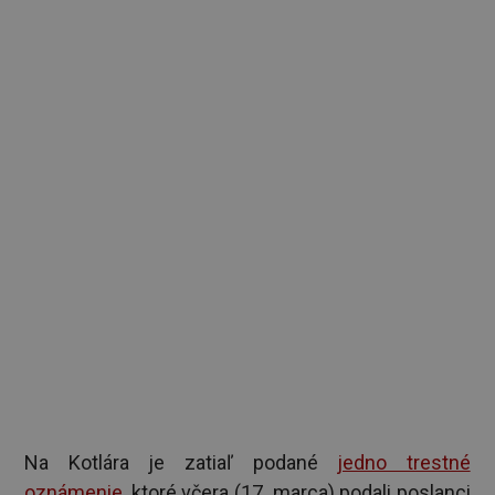
Na Kotlára je zatiaľ podané
jedno trestné
oznámenie
, ktoré včera (17. marca) podali poslanci