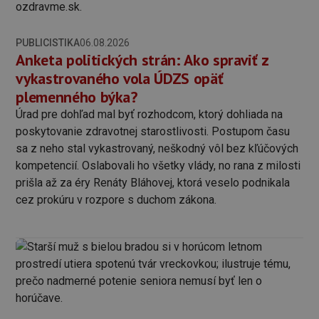
PUBLICISTIKA
06.08.2026
Anketa politických strán: Ako spraviť z
vykastrovaného vola ÚDZS opäť
plemenného býka?
Úrad pre dohľad mal byť rozhodcom, ktorý dohliada na
poskytovanie zdravotnej starostlivosti. Postupom času
sa z neho stal vykastrovaný, neškodný vôl bez kľúčových
kompetencií. Oslabovali ho všetky vlády, no rana z milosti
prišla až za éry Renáty Bláhovej, ktorá veselo podnikala
cez prokúru v rozpore s duchom zákona.