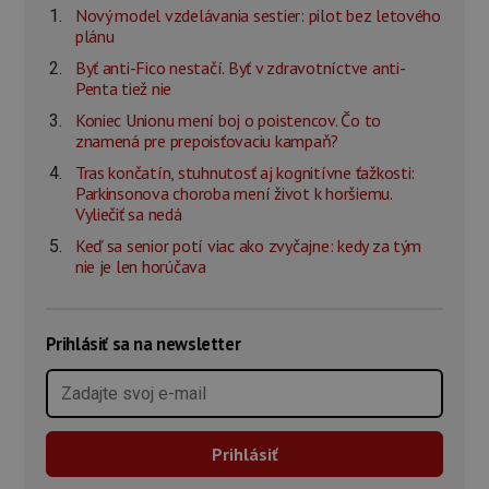
Nový model vzdelávania sestier: pilot bez letového
plánu
Byť anti-Fico nestačí. Byť v zdravotníctve anti-
Penta tiež nie
Koniec Unionu mení boj o poistencov. Čo to
znamená pre prepoisťovaciu kampaň?
Tras končatín, stuhnutosť aj kognitívne ťažkosti:
Parkinsonova choroba mení život k horšiemu.
Vyliečiť sa nedá
Keď sa senior potí viac ako zvyčajne: kedy za tým
nie je len horúčava
Prihlásiť sa na newsletter