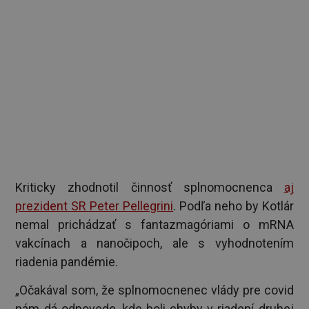
Kriticky zhodnotil činnosť splnomocnenca
aj
prezident SR Peter Pellegrini
. Podľa neho by Kotlár
nemal prichádzať s fantazmagóriami o mRNA
vakcínach a nanočipoch, ale s vyhodnotením
riadenia pandémie.
„Očakával som, že splnomocnenec vlády pre covid
nám dá odpovede, kde boli chyby v riadení druhej