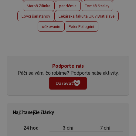
Maroš Žilinka
pandémia
Tomáš Szalay
Lovci šarlatánov
Lekárska fakulta UK v Bratislave
očkovanie
Peter Pellegrini
Podporte nás
Páči sa vám, čo robíme? Podporte naše aktivity.
Darovať
Najčítanejšie články
3 dni
7 dní
24 hod