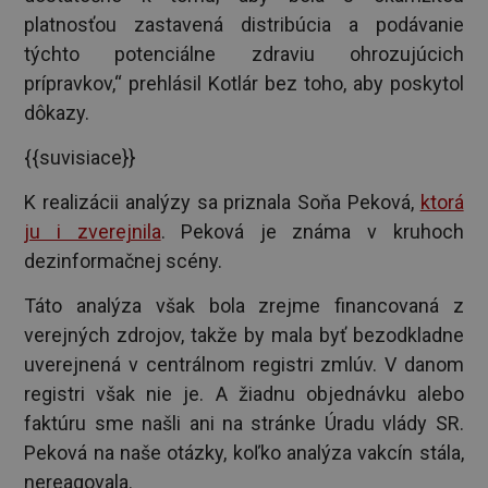
platnosťou zastavená distribúcia a podávanie
týchto potenciálne zdraviu ohrozujúcich
prípravkov,“ prehlásil Kotlár bez toho, aby poskytol
dôkazy.
{{suvisiace}}
K realizácii analýzy sa priznala Soňa Peková,
ktorá
ju i zverejnila
. Peková je známa v kruhoch
dezinformačnej scény.
Táto analýza však bola zrejme financovaná z
verejných zdrojov, takže by mala byť bezodkladne
uverejnená v centrálnom registri zmlúv. V danom
registri však nie je. A žiadnu objednávku alebo
faktúru sme našli ani na stránke Úradu vlády SR.
Peková na naše otázky, koľko analýza vakcín stála,
nereagovala.