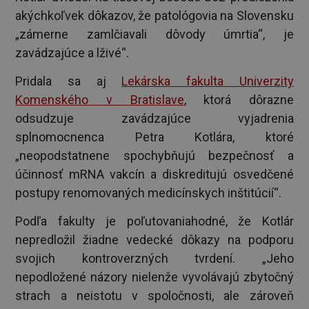
akýchkoľvek dôkazov, že patológovia na Slovensku
„zámerne zamlčiavali dôvody úmrtia“, je
zavádzajúce a lživé“.
Pridala sa aj
Lekárska fakulta Univerzity
Komenského v Bratislave
, ktorá dôrazne
odsudzuje zavádzajúce vyjadrenia
splnomocnenca Petra Kotlára, ktoré
„neopodstatnene spochybňujú bezpečnosť a
účinnosť mRNA vakcín a diskreditujú osvedčené
postupy renomovaných medicínskych inštitúcií“.
Podľa fakulty je poľutovaniahodné, že Kotlár
nepredložil žiadne vedecké dôkazy na podporu
svojich kontroverzných tvrdení. „Jeho
nepodložené názory nielenže vyvolávajú zbytočný
strach a neistotu v spoločnosti, ale zároveň