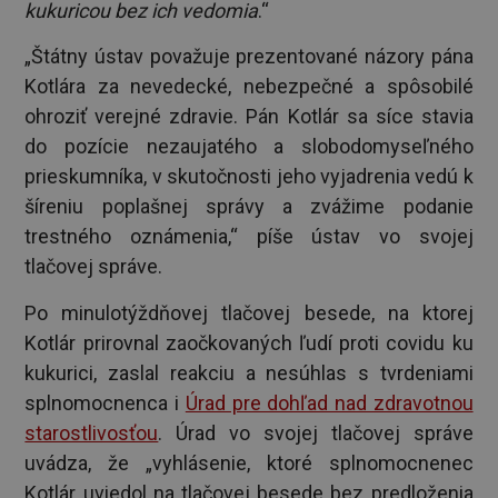
kukuricou bez ich vedomia
.“
„Štátny ústav považuje prezentované názory pána
Kotlára za nevedecké, nebezpečné a spôsobilé
ohroziť verejné zdravie. Pán Kotlár sa síce stavia
do pozície nezaujatého a slobodomyseľného
prieskumníka, v skutočnosti jeho vyjadrenia vedú k
šíreniu poplašnej správy a zvážime podanie
trestného oznámenia,“ píše ústav vo svojej
tlačovej správe.
Po minulotýždňovej tlačovej besede, na ktorej
Kotlár prirovnal zaočkovaných ľudí proti covidu ku
kukurici, zaslal reakciu a nesúhlas s tvrdeniami
splnomocnenca i
Úrad pre dohľad nad zdravotnou
starostlivosťou
. Úrad vo svojej tlačovej správe
uvádza, že „vyhlásenie, ktoré splnomocnenec
Kotlár uviedol na tlačovej besede bez predloženia