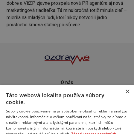
dobre a VšZP zjavne prospela nová PR agentúra aj nová
marketingová riaditeľka. Tá minuloročná totiž minula cieľ –
mierila na mladých ľudí, ktorí nikdy netvorili jadro
poistného kmeňa štátnej poisťovne.
O nás
×
Kontakt
Táto webová lokalita používa súbory
Predplatné
cookie.
Inzercia
Podporte nás
Súbory cookie používame na prispôsobenie obsahu, reklám a analýzu
návštevnosti. Informácie o vašom používaní našej stránky zdieľame aj
s našimi reklamnými a analytickými partnermi, ktorí ich môžu
kombinovať s inými informáciami, ktoré ste im poskytli alebo ktoré
zhromaždili pri používaní ich služieb.
Zásady ochrany osobných