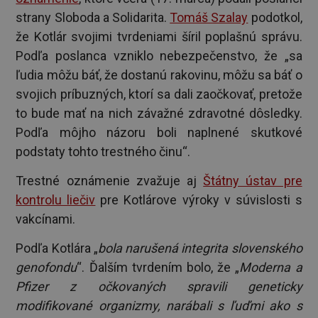
strany Sloboda a Solidarita.
Tomáš Szalay
podotkol,
že Kotlár svojimi tvrdeniami šíril poplašnú správu.
Podľa poslanca vzniklo nebezpečenstvo, že „sa
ľudia môžu báť, že dostanú rakovinu, môžu sa báť o
svojich príbuzných, ktorí sa dali zaočkovať, pretože
to bude mať na nich závažné zdravotné dôsledky.
Podľa môjho názoru boli naplnené skutkové
podstaty tohto trestného činu“.
Trestné oznámenie zvažuje aj
Štátny ústav pre
kontrolu liečiv
pre Kotlárove výroky v súvislosti s
vakcínami.
Podľa Kotlára „
bola narušená integrita slovenského
genofondu
“. Ďalším tvrdením bolo, že „
Moderna a
Pfizer z očkovaných spravili geneticky
modifikované organizmy, narábali s ľuďmi ako s