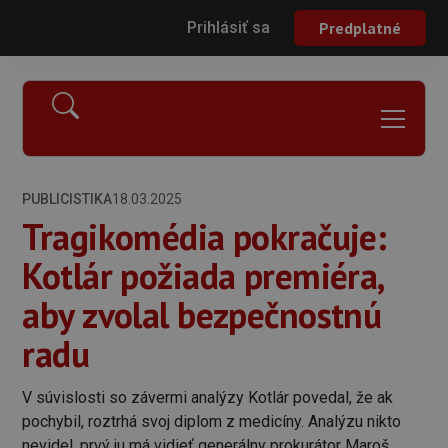
Prihlásiť sa
Predplatné
PUBLICISTIKA
18.03.2025
Tragikomédia pokračuje:
Kotlár požiada premiéra,
aby zvolal bezpečnostnú
radu
V súvislosti so závermi analýzy Kotlár povedal, že ak
pochybil, roztrhá svoj diplom z medicíny. Analýzu nikto
nevidel, prvý ju má vidieť generálny prokurátor Maroš