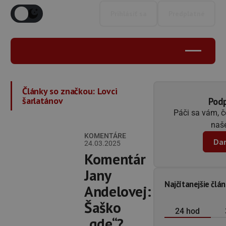
Prihlásiť sa
Predplatné
Články so značkou:
Lovci
šarlatánov
Podp
Páči sa vám, 
naše
KOMENTÁRE
Dar
24.03.2025
Komentár
Jany
Najčítanejšie člá
Andelovej:
Šaško
24 hod
„gde“?