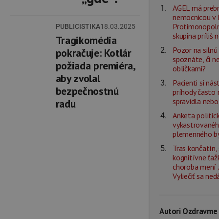
AGEL má prebr
nemocnicou v L
Protimonopolný
PUBLICISTIKA
18.03.2025
skupina príliš 
Tragikomédia
Pozor na silnú 
pokračuje: Kotlár
spoznáte, či n
požiada premiéra,
obličkami?
aby zvolal
Pacienti si ná
bezpečnostnú
príhody často
spravidla nebo
radu
Anketa politick
vykastrovanéh
plemenného b
Tras končatín,
kognitívne ťaž
choroba mení ž
Vyliečiť sa ned
Autori Ozdravme