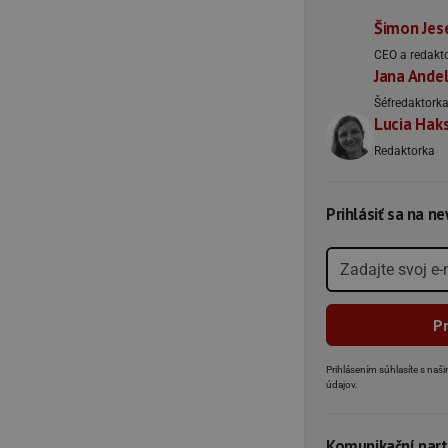
Šimon Jes
CEO a redakt
Jana Ande
Šéfredaktork
Lucia Hak
Redaktorka
Prihlásiť sa na n
Prihlásením súhlasíte s na
údajov.
Komunikační part