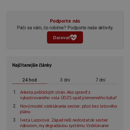
Podporte nás
Páči sa vám, čo robíme? Podporte naše aktivity.
Darovať
Najčítanejšie články
3 dni
7 dní
24 hod
Anketa politických strán: Ako spraviť z
vykastrovaného vola ÚDZS opäť plemenného býka?
Nový model vzdelávania sestier: pilot bez letového
plánu
Iveta Lazorová: Západ rieši nedostatok sestier
náborom, my degradáciou systému. Vzdelávanie