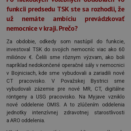
funkcii predsedu TSK ste sa rozhodli, že
už nemáte ambíciu prevádzkovať
nemocnice v kraji. Prečo?
Za obdobie, odkedy som nastúpil do funkcie,
investoval TSK do svojich nemocníc viac ako 60
miliónov €. Čelili sme rôznym výzvam, ako boli
napríklad nedokončené operačné sály v nemocnici
v Bojniciach, kde sme vybudovali a zariadili nové
CT pracovisko. V Považskej Bystrici sme
vybudovali zázemie pre nové MR, CT, digitálne
röntgeny a USG pracovisko. Na Myjave vzniklo
nové oddelenie OMIS. A to zlúčením oddelenia
jednotky intenzívnej zdravotnej starostlivosti
a ARO oddelenia.