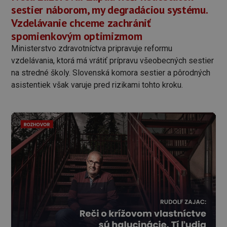
sestier náborom, my degradáciou systému.
Vzdelávanie chceme zachrániť
spomienkovým optimizmom
Ministerstvo zdravotníctva pripravuje reformu
vzdelávania, ktorá má vrátiť prípravu všeobecných sestier
na stredné školy. Slovenská komora sestier a pôrodných
asistentiek však varuje pred rizikami tohto kroku.