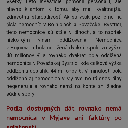
Všetky tieto investície pomohli personálu, ale
hlavne klientom k tomu, aby mali kvalitnejšiu
zdravotnú starostlivosť. Ak sa však pozrieme na
čísla nemocníc v Bojniciach a Považskej Bystrici,
tieto nemocnice sú stále v dlhoch, a to napriek
niekoľkým vlnám oddlžovania. Nemocnica
v Bojniciach bola oddlžená dvakrát spolu vo výške
48 miliónov € a rovnako dvakrát bola oddlžená
nemocnica v Považskej Bystrici, kde celková výška
oddlženia dosiahla 44 miliónov €. V minulosti bola
oddlžená aj nemocnica v Myjave, no tá dnes dlhy
negeneruje a rovnako nemá na konte ani žiadne
súdne spory.
Podľa dostupných dát rovnako nemá
nemocnica v Myjave ani faktúry po
splatnosti.