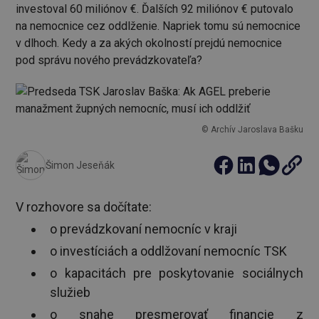
investoval 60 miliónov €. Ďalších 92 miliónov € putovalo
na nemocnice cez oddlženie. Napriek tomu sú nemocnice
v dlhoch. Kedy a za akých okolností prejdú nemocnice
pod správu nového prevádzkovateľa?
© Archív Jaroslava Bašku
Šimon Jeseňák
V rozhovore sa dočítate:
o prevádzkovaní nemocníc v kraji
o investíciách a oddlžovaní nemocníc TSK
o kapacitách pre poskytovanie sociálnych
služieb
o snahe presmerovať financie z