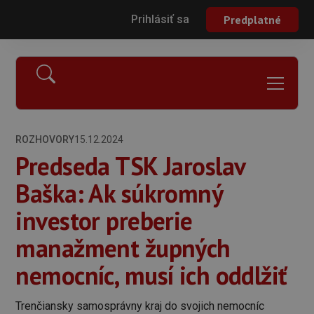
Prihlásiť sa
Predplatné
ROZHOVORY
15.12.2024
Predseda TSK Jaroslav
Baška: Ak súkromný
investor preberie
manažment župných
nemocníc, musí ich oddlžiť
Trenčiansky samosprávny kraj do svojich nemocníc