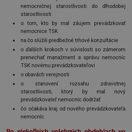
nemocničnej starostlivosti do dlhodobej
starostlivosti
o tom, kto by mal záujem prevádzkovať
nemocnice TSK
na čo slúžili predbežné trhové konzultácie
o ďalších krokoch v súvislosti so zámerom
prenechať manažment a správu nemocníc
TSK novému prevádzkovateľovi
o obavách verejnosti
o stanovení rozsahu zdravotnej
starostlivosti, ktorý by mal nový
prevádzkovateľ nemocníc dodržať
čo očakáva kraj od nového prevádzkovateľa
nemocníc
Po niekoľkých volebných obdobiach vo