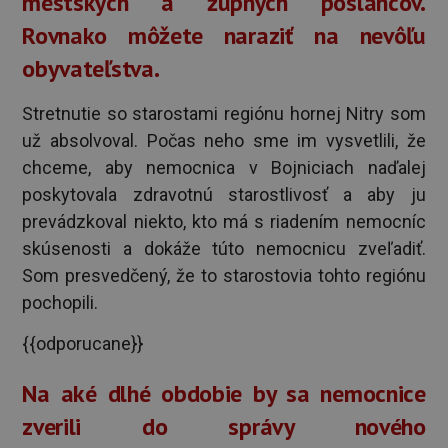
mestských a župných poslancov.
Rovnako môžete naraziť na nevôľu
obyvateľstva.
Stretnutie so starostami regiónu hornej Nitry som
už absolvoval. Počas neho sme im vysvetlili, že
chceme, aby nemocnica v Bojniciach naďalej
poskytovala zdravotnú starostlivosť a aby ju
prevádzkoval niekto, kto má s riadením nemocníc
skúsenosti a dokáže túto nemocnicu zveľadiť.
Som presvedčený, že to starostovia tohto regiónu
pochopili.
{{odporucane}}
Na aké dlhé obdobie by sa nemocnice
zverili do správy nového