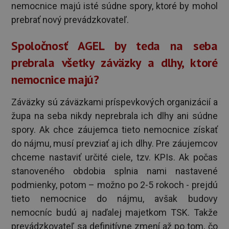
nemocnice majú isté súdne spory, ktoré by mohol
prebrať nový prevádzkovateľ.
Spoločnosť AGEL by teda na seba
prebrala všetky záväzky a dlhy, ktoré
nemocnice majú?
Záväzky sú záväzkami príspevkových organizácií a
župa na seba nikdy neprebrala ich dlhy ani súdne
spory. Ak chce záujemca tieto nemocnice získať
do nájmu, musí prevziať aj ich dlhy. Pre záujemcov
chceme nastaviť určité ciele, tzv. KPIs. Ak počas
stanoveného obdobia splnia nami nastavené
podmienky, potom – možno po 2-5 rokoch - prejdú
tieto nemocnice do nájmu, avšak budovy
nemocníc budú aj naďalej majetkom TSK. Takže
prevádzkovateľ sa definitívne zmení až po tom, čo