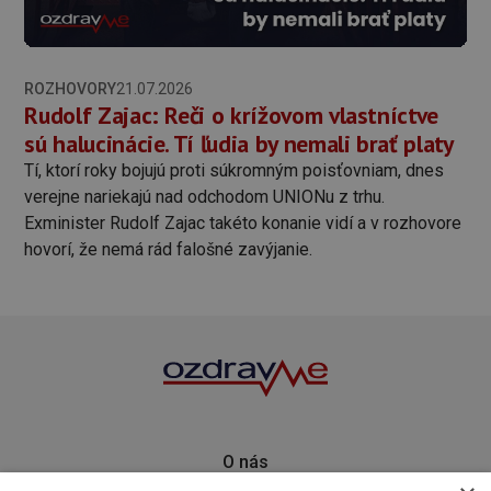
ROZHOVORY
21.07.2026
Rudolf Zajac: Reči o krížovom vlastníctve
sú halucinácie. Tí ľudia by nemali brať platy
Tí, ktorí roky bojujú proti súkromným poisťovniam, dnes
verejne nariekajú nad odchodom UNIONu z trhu.
Exminister Rudolf Zajac takéto konanie vidí a v rozhovore
hovorí, že nemá rád falošné zavýjanie.
O nás
Kontakt