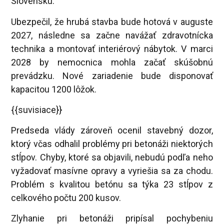
Slovensku.
Ubezpečil, že hrubá stavba bude hotová v auguste
2027, následne sa začne navážať zdravotnícka
technika a montovať interiérový nábytok. V marci
2028 by nemocnica mohla začať skúšobnú
prevádzku. Nové zariadenie bude disponovať
kapacitou 1200 lôžok.
{{suvisiace}}
Predseda vlády zároveň ocenil stavebný dozor,
ktorý včas odhalil problémy pri betonáži niektorých
stĺpov. Chyby, ktoré sa objavili, nebudú podľa neho
vyžadovať masívne opravy a vyriešia sa za chodu.
Problém s kvalitou betónu sa týka 23 stĺpov z
celkového počtu 200 kusov.
Zlyhanie pri betonáži pripísal pochybeniu