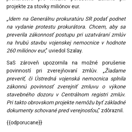
projekte za stovky miliónov eur.
„
Idem na Generálnu prokuratúru SR podať podnet
na vydanie protestu prokurátora. Chcem, aby sa
preverila zákonnosť postupu pri uzatváraní zmlúv
na hrubú stavbu vojenskej nemocnice v hodnote
260 miliónov eur
," uviedol Szalay.
SaS zároveň upozornila na možné porušenie
povinností pri zverejňovaní zmlúv. „
Žiadame
preveriť, či Ústredná vojenská nemocnica splnila
zákonnú povinnosť zverejniť zmluvu o výkone
stavebného dozoru v Centrálnom registri zmlúv.
Pri takto obrovskom projekte nemôžu byť základné
dokumenty schované pred verejnosťou
," zdôraznil.
{{odporucane}}