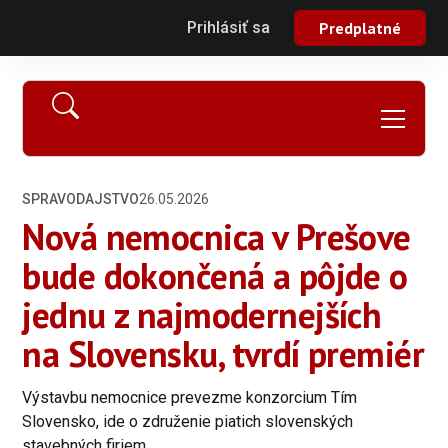
Prihlásiť sa
Predplatné
SPRAVODAJSTVO
26.05.2026
Nová nemocnica v Prešove
bude dokončená a pôjde o
jednu z najmodernejších
na Slovensku, tvrdí premiér
Výstavbu nemocnice prevezme konzorcium Tím
Slovensko, ide o združenie piatich slovenských
stavebných firiem.