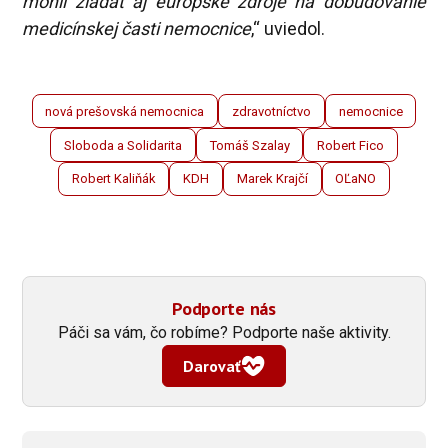
mohli žiadať aj európske zdroje na dobudovanie
medicínskej časti nemocnice
,“ uviedol.
nová prešovská nemocnica
zdravotníctvo
nemocnice
Sloboda a Solidarita
Tomáš Szalay
Robert Fico
Robert Kaliňák
KDH
Marek Krajčí
OĽaNO
Podporte nás
Páči sa vám, čo robíme? Podporte naše aktivity.
Darovať