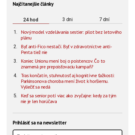
Najčítanejšie články
3 dni
7 dní
24 hod
Nový model vzdelávania sestier: pilot bez letového
plánu
Byť anti-Fico nestačí. Byť v zdravotníctve anti-
Penta tiež nie
Koniec Unionu mení boj o poistencov. Čo to
znamená pre prepoisťovaciu kampaň?
Tras končatín, stuhnutosť aj kognitívne ťažkosti:
Parkinsonova choroba mení život k horšiemu.
Vyliečiť sa nedá
Keď sa senior potí viac ako zvyčajne: kedy za tým
nie je len horúčava
Prihlásiť sa na newsletter