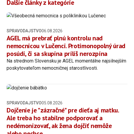
Ďalšie články z kategórie
SPRAVODAJSTVO
06.08.2026
AGEL má prebrať plnú kontrolu nad
nemocnicou v Lučenci. Protimonopolný úrad
posúdi, či sa skupina príliš nerozpína
Na strednom Slovensku je AGEL momentálne najsilnejším
poskytovateľom nemocničnej starostlivosti.
SPRAVODAJSTVO
05.08.2026
Dojčenie je "zázračné" pre dieťa aj matku.
Ale treba ho stabilne podporovať a
nedémonizovať, ak žena dojčiť nemôže
alebo nechce