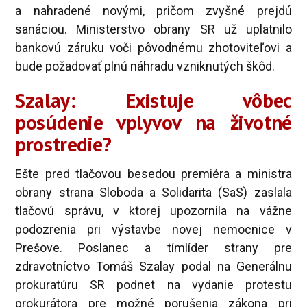
a nahradené novými, pričom zvyšné prejdú
sanáciou. Ministerstvo obrany SR už uplatnilo
bankovú záruku voči pôvodnému zhotoviteľovi a
bude požadovať plnú náhradu vzniknutých škôd.
Szalay: Existuje vôbec
posúdenie vplyvov na životné
prostredie?
Ešte pred tlačovou besedou premiéra a ministra
obrany strana Sloboda a Solidarita (SaS) zaslala
tlačovú správu, v ktorej upozornila na vážne
podozrenia pri výstavbe novej nemocnice v
Prešove. Poslanec a tímlíder strany pre
zdravotníctvo Tomáš Szalay podal na Generálnu
prokuratúru SR podnet na vydanie protestu
prokurátora pre možné porušenia zákona pri