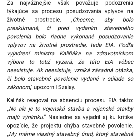
Za najvážnejšie však považuje podozrenia
týkajúce sa procesu posudzovania vplyvov na
životné prostredie. „
Chceme, aby bolo
preskúmané, či pred vydaním stavebného
povolenia bolo riadne vykonané posudzovanie
vplyvov na životné prostredie, teda EIA. Podľa
vyjadrení ministra Kaliňáka na zdravotníckom
výbore to totiž vyzerá, že táto EIA vôbec
neexistuje. Ak neexistuje, vzniká zásadná otázka,
či bolo stavebné povolenie vydané v súlade so
zákonom
," upozornil Szalay.
Kaliňák reagoval na absenciu procesu EIA takto:
„
No ale je to vojenská stavba a vojenské stavby
majú výnimku
.“ Následne sa vyjadril aj ku kritike
opozície, že projektu chýba stavebné povolenie.
„
My máme vlastný stavebný úrad, ktorý stavebné