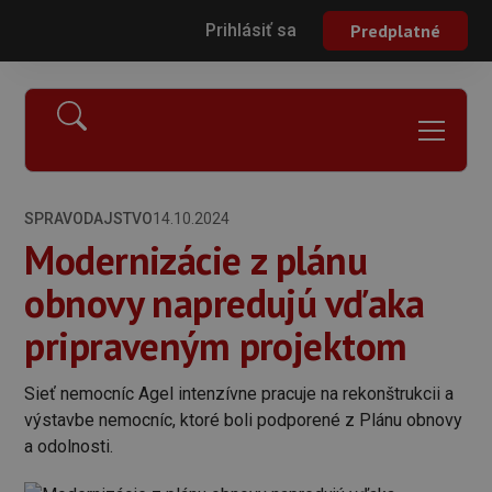
Prihlásiť sa
Predplatné
SPRAVODAJSTVO
14.10.2024
Modernizácie z plánu
obnovy napredujú vďaka
pripraveným projektom
Sieť nemocníc Agel intenzívne pracuje na rekonštrukcii a
výstavbe nemocníc, ktoré boli podporené z Plánu obnovy
a odolnosti.