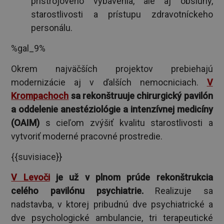
prístrojového vybavenia, ale aj obsluhy,
starostlivosti a prístupu zdravotníckeho
personálu.
%gal_9%
Okrem najväčších projektov prebiehajú
modernizácie aj v ďalších nemocniciach.
V
Krompachoch
sa rekonštruuje chirurgický pavilón
a oddelenie anestéziológie a intenzívnej medicíny
(OAIM)
s cieľom zvýšiť kvalitu starostlivosti a
vytvoriť moderné pracovné prostredie.
{{suvisiace}}
V Levoči
je už v plnom prúde rekonštrukcia
celého pavilónu psychiatrie.
Realizuje sa
nadstavba, v ktorej pribudnú dve psychiatrické a
dve psychologické ambulancie, tri terapeutické