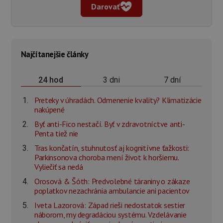
Darovať
Najčítanejšie články
3 dni
7 dní
24 hod
Preteky v úhradách. Odmenenie kvality? Klimatizácie
nakúpené
Byť anti-Fico nestačí. Byť v zdravotníctve anti-
Penta tiež nie
Tras končatín, stuhnutosť aj kognitívne ťažkosti:
Parkinsonova choroba mení život k horšiemu.
Vyliečiť sa nedá
Orosová & Šóth: Predvolebné táraniny o zákaze
poplatkov nezachránia ambulancie ani pacientov
Iveta Lazorová: Západ rieši nedostatok sestier
náborom, my degradáciou systému. Vzdelávanie