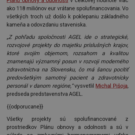
Plánu obnovy a odolnosti
v celkovej hodnote viac
ako 118 miliónov eur vrátane spolufinancovania. Vo
všetkých troch už došlo k poklepaniu základného
kameňa a odovzdaniu staveniska.
„Z pohľadu spoločnosti AGEL ide o strategické,
rozvojové projekty do majetku príslušných krajov,
ktoré svojím objemom, rozsahom a kvalitou
znamenajú významný posun v rozvoji moderného
zdravotníctva na Slovensku, čo má šancu pocítiť
predovšetkým samotný pacient a zdravotnícky
personál v danom regióne,“
vysvetlil
Michal Pišoja
,
predseda predstavenstva AGEL.
{{odporucane}}
Všetky projekty sú spolufinancované z
prostriedkov Plánu obnovy a odolnosti a sú v