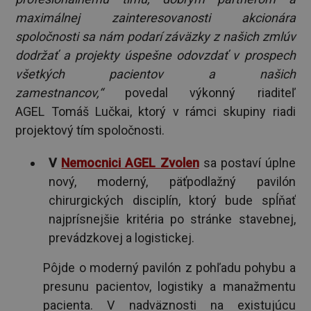
maximálnej zainteresovanosti akcionára
spoločnosti sa nám podarí záväzky z našich zmlúv
dodržať a projekty úspešne odovzdať v prospech
všetkých pacientov a našich
zamestnancov,“
povedal výkonný riaditeľ
AGEL Tomáš Lučkai, ktorý v rámci skupiny riadi
projektový tím spoločnosti.
V
Nemocnici AGEL Zvolen
sa postaví úplne
nový, moderný, päťpodlažný pavilón
chirurgických disciplín, ktorý bude spĺňať
najprísnejšie kritéria po stránke stavebnej,
prevádzkovej a logistickej.
Pôjde o moderný pavilón z pohľadu pohybu a
presunu pacientov, logistiky a manažmentu
pacienta. V nadväznosti na existujúcu