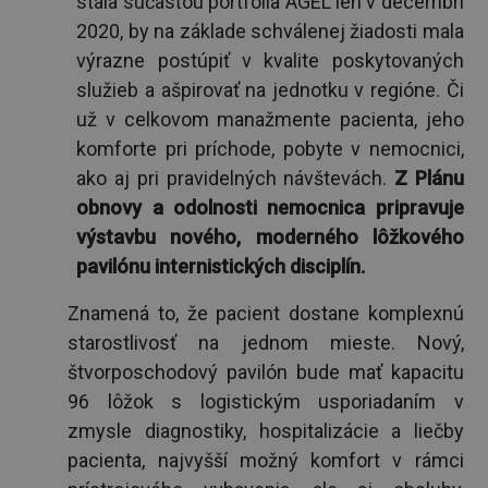
stala súčasťou portfólia AGEL len v decembri
2020, by na základe schválenej žiadosti mala
výrazne postúpiť v kvalite poskytovaných
služieb a ašpirovať na jednotku v regióne. Či
už v celkovom manažmente pacienta, jeho
komforte pri príchode, pobyte v nemocnici,
ako aj pri pravidelných návštevách.
Z Plánu
obnovy a odolnosti nemocnica pripravuje
výstavbu nového, moderného lôžkového
pavilónu internistických disciplín.
Znamená to, že pacient dostane komplexnú
starostlivosť na jednom mieste. Nový,
štvorposchodový pavilón bude mať kapacitu
96 lôžok s logistickým usporiadaním v
zmysle diagnostiky, hospitalizácie a liečby
pacienta, najvyšší možný komfort v rámci