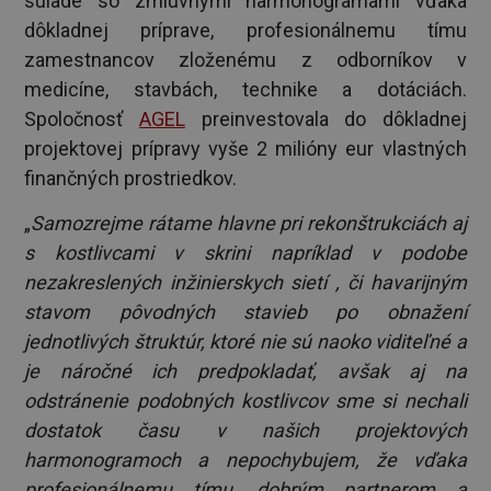
súlade so zmluvnými harmonogramami vďaka
dôkladnej príprave, profesionálnemu tímu
zamestnancov zloženému z odborníkov v
medicíne, stavbách, technike a dotáciách.
Spoločnosť
AGEL
preinvestovala do dôkladnej
projektovej prípravy vyše 2 milióny eur vlastných
finančných prostriedkov.
„
Samozrejme rátame hlavne pri rekonštrukciách aj
s kostlivcami v skrini napríklad v podobe
nezakreslených inžinierskych sietí , či havarijným
stavom pôvodných stavieb po obnažení
jednotlivých štruktúr, ktoré nie sú naoko viditeľné a
je náročné ich predpokladať, avšak aj na
odstránenie podobných kostlivcov sme si nechali
dostatok času v našich projektových
harmonogramoch a nepochybujem, že vďaka
profesionálnemu tímu, dobrým partnerom a