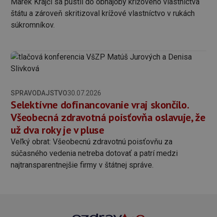
Marek Krajčí sa pustil do obhajoby krížového vlastníctva
štátu a zároveň skritizoval krížové vlastníctvo v rukách
súkromníkov.
SPRAVODAJSTVO
30.07.2026
Selektívne dofinancovanie vraj skončilo.
Všeobecná zdravotná poisťovňa oslavuje, že
už dva roky je v pluse
Veľký obrat: Všeobecnú zdravotnú poisťovňu za
súčasného vedenia netreba dotovať a patrí medzi
najtransparentnejšie firmy v štátnej správe.