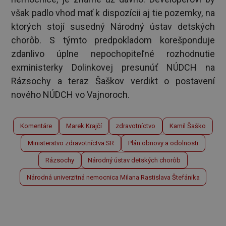
však padlo vhod mať k dispozícii aj tie pozemky, na
ktorých stojí susedný Národný ústav detských
chorôb. S týmto predpokladom korešponduje
zdanlivo úplne nepochopiteľné rozhodnutie
exministerky Dolinkovej presunúť NÚDCH na
Rázsochy a teraz Šaškov verdikt o postavení
nového NÚDCH vo Vajnoroch.
Komentáre
Marek Krajčí
zdravotníctvo
Kamil Šaško
Ministerstvo zdravotníctva SR
Plán obnovy a odolnosti
Rázsochy
Národný ústav detských chorôb
Národná univerzitná nemocnica Milana Rastislava Štefánika