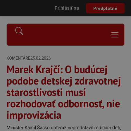
Prihlásiť sa
Predplatné
KOMENTÁRE
25.02.2026
Marek Krajčí: O budúcej
podobe detskej zdravotnej
starostlivosti musí
rozhodovať odbornosť, nie
improvizácia
Minister Kamil Šaško doteraz nepredstavil rodičom detí,