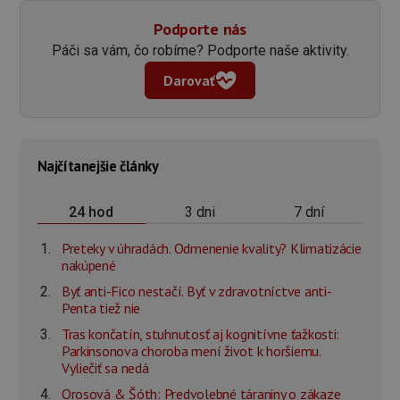
Podporte nás
Páči sa vám, čo robíme? Podporte naše aktivity.
Darovať
Najčítanejšie články
3 dni
7 dní
24 hod
Preteky v úhradách. Odmenenie kvality? Klimatizácie
nakúpené
Byť anti-Fico nestačí. Byť v zdravotníctve anti-
Penta tiež nie
Tras končatín, stuhnutosť aj kognitívne ťažkosti:
Parkinsonova choroba mení život k horšiemu.
Vyliečiť sa nedá
Orosová & Šóth: Predvolebné táraniny o zákaze