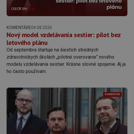
KOMENTÁRE
04.08.2026
Nový model vzdelávania sestier: pilot bez
letového plánu
Od septembra štartuje na šiestich stredných
zdravotníckych školách „pilotné overovanie“ nového
modelu vzdelávania sestier. Krásne slovné spojenie. Aj ja
ho často používam.