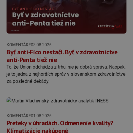
KOMENTÁRE
03.08.2026
Byť anti-Fico nestačí. Byť v zdravotníctve
anti-Penta tiež nie
To, že Union odchádza z trhu, nie je dobrá správa. Naopak,
je to jedna z najhorších správ v slovenskom zdravotníctve
za posledné dekády.
KOMENTÁRE
01.08.2026
Preteky v úhradách. Odmenenie kvality?
Klimatizácie nakúpené