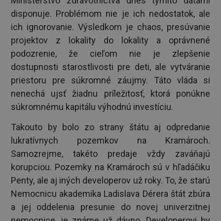
Ministerstvo zdravotníctva dnes týmito dátami
disponuje. Problémom nie je ich nedostatok, ale
ich ignorovanie. Výsledkom je chaos, presúvanie
projektov z lokality do lokality a oprávnené
podozrenie, že cieľom nie je zlepšenie
dostupnosti starostlivosti pre deti, ale vytváranie
priestoru pre súkromné záujmy. Táto vláda si
nenechá ujsť žiadnu príležitosť, ktorá ponúkne
súkromnému kapitálu výhodnú investíciu.
Takouto by bolo zo strany štátu aj odpredanie
lukratívnych pozemkov na Kramároch.
Samozrejme, takéto predaje vždy zaváňajú
korupciou. Pozemky na Kramároch sú v hľadáčiku
Penty, ale aj iných developerov už roky. To, že starú
Nemocnicu akademika Ladislava Dérera štát zbúra
a jej oddelenia presunie do novej univerzitnej
nemocnice, je známe už dávno. Developerovi by