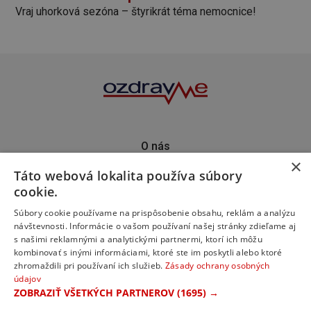
Vraj uhorková sezóna – štyrikrát téma nemocnice!
O nás
×
Kontakt
Táto webová lokalita používa súbory
Predplatné
cookie.
Inzercia
Podporte nás
Súbory cookie používame na prispôsobenie obsahu, reklám a analýzu
návštevnosti. Informácie o vašom používaní našej stránky zdieľame aj
s našimi reklamnými a analytickými partnermi, ktorí ich môžu
kombinovať s inými informáciami, ktoré ste im poskytli alebo ktoré
zhromaždili pri používaní ich služieb.
Zásady ochrany osobných
údajov
ZOBRAZIŤ VŠETKÝCH PARTNEROV
(1695) →