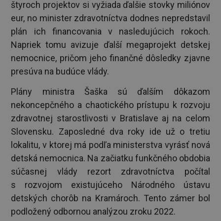
štyroch projektov si vyžiada ďalšie stovky miliónov
eur, no minister zdravotníctva dodnes nepredstavil
plán ich financovania v nasledujúcich rokoch.
Napriek tomu avizuje ďalší megaprojekt detskej
nemocnice, pričom jeho finančné dôsledky zjavne
presúva na budúce vlády.
Plány ministra Šaška sú ďalším dôkazom
nekoncepčného a chaotického prístupu k rozvoju
zdravotnej starostlivosti v Bratislave aj na celom
Slovensku. Zaposledné dva roky ide už o tretiu
lokalitu, v ktorej má podľa ministerstva vyrásť nová
detská nemocnica. Na začiatku funkčného obdobia
súčasnej vlády rezort zdravotníctva počítal
s rozvojom existujúceho Národného ústavu
detských chorôb na Kramároch. Tento zámer bol
podložený odbornou analýzou zroku 2022.