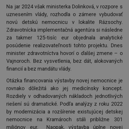
Na jar 2024 však ministerka Dolinková, v rozpore s
uznesením vlády, rozhodla o zámere vybudovať
novú detskú nemocnicu v lokalite Rázsochy.
Zdravotnícka implementačná agentúra si následne
za takmer 125-tisíc eur objednala analytické
posúdenie realizovateľnosti tohto projektu. Dnes
minister zdravotníctva hovorí o ďalšej zmene – o
Vajnoroch. Bez vysvetlenia, bez dát, alokovaných
financií a bez mandátu vlády.
Otázka financovania výstavby novej nemocnice je
rovnako dôležitá ako jej medicínsky koncept.
Rozdiely v odhadovaných nákladoch jednotlivých
riešení sú dramatické. Podľa analýzy z roku 2022
by modernizácia a rozšírenie existujúcej detskej
nemocnice na Kramároch stáli približne 301
miliónov eur. Naopak, výstavba úplne novej