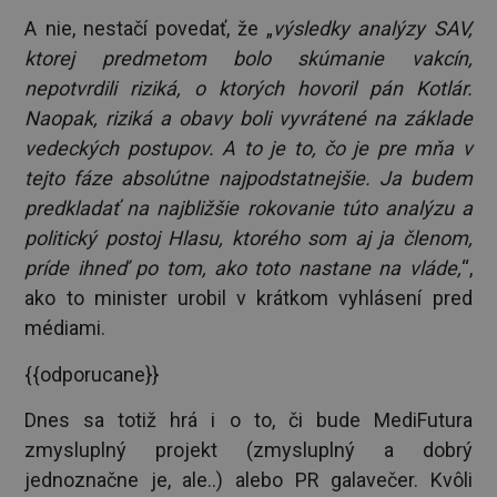
A nie, nestačí povedať, že „
výsledky analýzy SAV,
ktorej predmetom bolo skúmanie vakcín,
nepotvrdili riziká, o ktorých hovoril pán Kotlár.
Naopak, riziká a obavy boli vyvrátené na základe
vedeckých postupov. A to je to, čo je pre mňa v
tejto fáze absolútne najpodstatnejšie. Ja budem
predkladať na najbližšie rokovanie túto analýzu a
politický postoj Hlasu, ktorého som aj ja členom,
príde ihneď po tom, ako toto nastane na vláde,
“,
ako to minister urobil v krátkom vyhlásení pred
médiami.
{{odporucane}}
Dnes sa totiž hrá i o to, či bude MediFutura
zmysluplný projekt (zmysluplný a dobrý
jednoznačne je, ale..) alebo PR galavečer. Kvôli