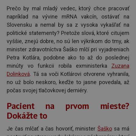
Prečo by mal mladý vedec, ktorý chce pracovať
napríklad na vývine mRNA vakcín, ostávať na
Slovensku a nemal by sa z vysoka vykašľať na
politické statementy? Pretože slová, ktoré citujem
vyššie, znejú dobre, no sú len výkrikom do tmy, ak
minister zdravotníctva Šaško mlčí pri vyjadreniach
Petra Kotlára, podobne ako to až do poslednej
minúty vo funkcii robila exministerka
Zuzana
Dolinková
. Tá sa voči Kotlárovi otvorene vyhranila,
no už bolo neskoro, keďže to jasne povedala, až
počas svojej tlačovkovej derniéry.
Pacient na prvom mieste?
Dokážte to
Je čas mlčať a čas hovoriť, minister
Šaško
sa má