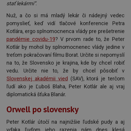
stať lekármi“
.
Nuž, a čo si má mladý lekár či nádejný vedec
pomyslieť, keď vidí tlačové konferencie Petra
Kotlára, ergo splnomocnenca vlády pre prešetrenie
pandémie covidu-19
? V prvom rade to, že Peter
Kotlár by mohol by splnomocnenec vlády jedine v
treťom pokračovaní filmu Borat. Určite si nepomyslí
na to, že Slovensko je krajina, kde by chcel robiť
vedu. Určite nie to, že by chcel pôsobiť v
Slovenskej akadémii vied
(SAV), ktorá je terčom
ľudí ako je Ľuboš Blaha, Peter Kotlár ale aj vraj
diplomatická šťuka Blanár.
Orwell po slovensky
Peter Kotlár útočí na najnižšie ľudské pudy a aj
vďaka ľuďom jeho razenia nám dnes klesá