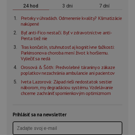
3 dni
7 dní
24 hod
Preteky v úhradách. Odmenenie kvality? Klimatizácie
nakúpené
Byť anti-Fico nestačí. Byť v zdravotníctve anti-
Penta tiež nie
Tras končatín, stuhnutosť aj kognitívne ťažkosti:
Parkinsonova choroba mení život k horšiemu.
Vyliečiť sa nedá
Orosová & Šóth: Predvolebné táraniny o zákaze
poplatkov nezachránia ambulancie ani pacientov
Iveta Lazorová: Západ rieši nedostatok sestier
náborom, my degradáciou systému. Vzdelávanie
chceme zachrániť spomienkovým optimizmom
Prihlásiť sa na newsletter