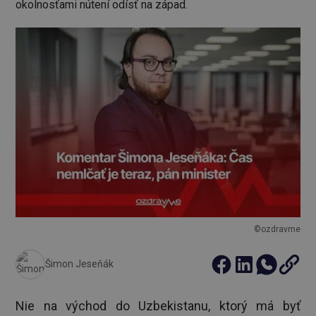
okolnosťami nútení odísť na západ.
©ozdravme
Šimon Jeseňák
Nie na východ do Uzbekistanu, ktorý má byť