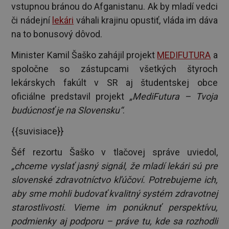
vstupnou bránou do Afganistanu. Ak by mladí vedci
či nádejní
lekári
váhali krajinu opustiť, vláda im dáva
na to bonusový dôvod.
Minister Kamil Šaško zahájil projekt
MEDIFUTURA
a
spoločne so zástupcami všetkých štyroch
lekárskych fakúlt v SR aj študentskej obce
oficiálne predstavil projekt
„MediFutura – Tvoja
budúcnosť je na Slovensku“
.
{{suvisiace}}
Šéf rezortu Šaško v tlačovej správe uviedol,
„chceme vyslať jasný signál, že mladí lekári sú pre
slovenské zdravotníctvo kľúčoví. Potrebujeme ich,
aby sme mohli budovať kvalitný systém zdravotnej
starostlivosti. Vieme im ponúknuť perspektívu,
podmienky aj podporu – práve tu, kde sa rozhodli