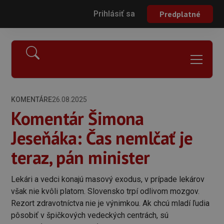
Prihlásiť sa
Predplatné
KOMENTÁRE
26.08.2025
Komentár Šimona
Jeseňáka: Čas nemlčať je
teraz, pán minister
Lekári a vedci konajú masový exodus, v prípade lekárov
však nie kvôli platom. Slovensko trpí odlivom mozgov.
Rezort zdravotníctva nie je výnimkou. Ak chcú mladí ľudia
pôsobiť v špičkových vedeckých centrách, sú