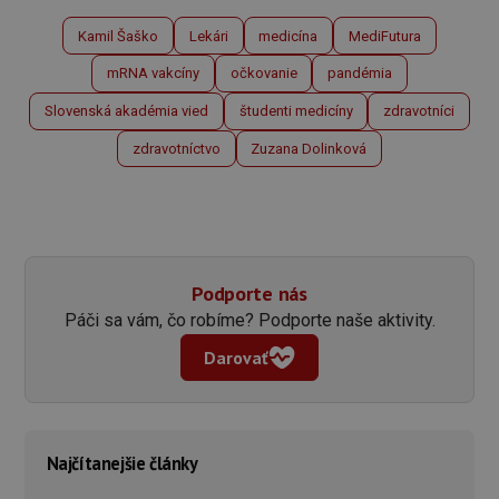
Kamil Šaško
Lekári
medicína
MediFutura
mRNA vakcíny
očkovanie
pandémia
Slovenská akadémia vied
študenti medicíny
zdravotníci
zdravotníctvo
Zuzana Dolinková
Podporte nás
Páči sa vám, čo robíme? Podporte naše aktivity.
Darovať
Najčítanejšie články